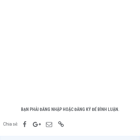
BẠN PHẢI ĐĂNG NHẬP HOẶC ĐĂNG KÝ ĐỂ BÌNH LUẬN.
Facebook
Google+
Email
Link
Chia sẻ: