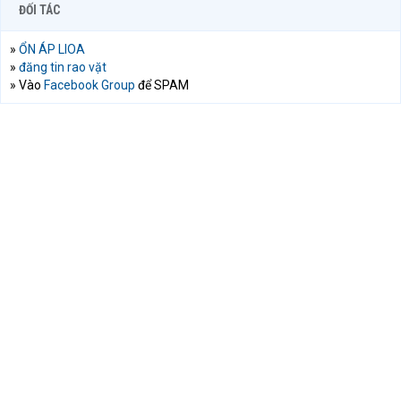
ĐỐI TÁC
»
ỔN ÁP LIOA
»
đăng tin rao vặt
» Vào
Facebook Group
để SPAM