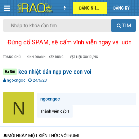
ĐĂNG NHẬP
ĐĂNG KÝ
TÌM
Đừng cố SPAM, sẽ cấm vĩnh viễn ngay và luôn
TRANG CHỦ
KINH DOANH - XÂY DỰNG
VẬT LIỆU XÂY DỰNG
keo nhiệt dán nẹp pvc con voi
Hà Nội
T
N
ngocngoc
24/6/23
h
g
r
à
e
y
ngocngoc
N
a
g
d
ử
Thành viên cấp 1
s
i
t
a
r
🔔MỖI NGÀY MỘT KIẾN THỨC VỚI RUMI
t