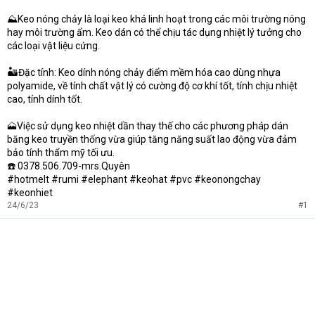
e
r
⛰️Keo nóng chảy là loại keo khá linh hoạt trong các môi trường nóng
hay môi trường ẩm. Keo dán có thể chịu tác dụng nhiệt lý tưởng cho
các loại vật liệu cứng.
🏜️Đặc tính: Keo dính nóng chảy điểm mềm hóa cao dùng nhựa
polyamide, về tính chất vật lý có cường độ cơ khí tốt, tính chịu nhiệt
cao, tính dính tốt.
🗻Việc sử dụng keo nhiệt dần thay thế cho các phương pháp dán
băng keo truyền thống vừa giúp tăng năng suất lao động vừa đảm
bảo tính thẩm mỹ tối ưu.
☎️ 0378.506.709-mrs.Quyên
#hotmelt #rumi #elephant #keohat #pvc #keonongchay
#keonhiet
24/6/23
#1