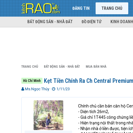
ĐĂNG TIN
TRANG CHỦ
BẤT ĐỘNG SẢN - NHÀ ĐẤT
ĐỒ ĐIỆN TỬ
KINH DOANH
TRANG CHỦ
BẤT ĐỘNG SẢN - NHÀ ĐẤT
MUA BÁN NHÀ
Kẹt Tiền Chính Ra Ch Central Premiu
Hồ Chí Minh
T
N
Ms.Ngọc Thúy
1/11/23
h
g
r
à
e
y
Chính chủ cần bán căn hộ Ce
a
g
- Diện tích 26m2,
d
ử
- Giá chỉ 1T445 công chứng li
s
i
- Hiện trạng nội thất trong nh
t
- Nhận nhà ở liền được, tiện íc
a