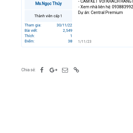
- CAM KẾT VỚI KHÁCH HÀNG L
Ms.Ngọc Thúy
r
- Xem nhà liên hệ: 09388399
t
Dự án: Central Premium
e
Thành viên cấp 1
r
Tham gia
30/11/22
Bài viết
2,549
Thích
1
Điểm
38
1/11/23
Facebook
Google+
Email
Link
Chia sẻ: