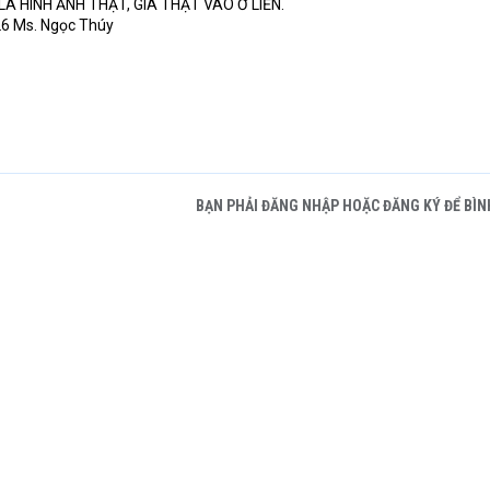
À HÌNH ẢNH THẬT, GIÁ THẬT VÀO Ở LIỀN.
26 Ms. Ngọc Thúy
BẠN PHẢI ĐĂNG NHẬP HOẶC ĐĂNG KÝ ĐỂ BÌN