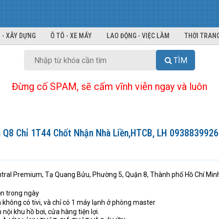
 - XÂY DỰNG
Ô TÔ - XE MÁY
LAO ĐỘNG - VIỆC LÀM
THỜI TRANG
TÌM
Đừng cố SPAM, sẽ cấm vĩnh viễn ngay và luôn
m Q8 Chỉ 1T44 Chốt Nhận Nhà Liền,HTCB, LH 0938839926
ntral Premium, Tạ Quang Bửu, Phường 5, Quận 8, Thành phố Hồ Chí Min
ền trong ngày
à không có tivi, và chỉ có 1 máy lạnh ở phòng master
h nội khu hồ bơi, cửa hàng tiện lợi.