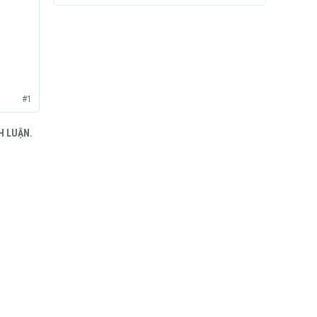
#1
H LUẬN.