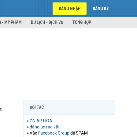
ĐĂNG NHẬP
ĐĂNG KÝ
 - MỸ PHẨM
DU LỊCH - DỊCH VỤ
TỔNG HỢP
ĐỐI TÁC
h:
»
ỔN ÁP LIOA
»
đăng tin rao vặt
» Vào
Facebook Group
để SPAM