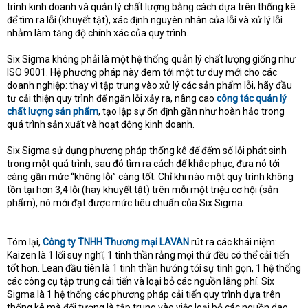
trình kinh doanh và quản lý chất lượng bằng cách dựa trên thống kê
để tìm ra lỗi (khuyết tật), xác định nguyên nhân của lỗi và xử lý lỗi
nhằm làm tăng độ chính xác của quy trình.
Six Sigma không phải là một hệ thống quản lý chất lượng giống như
ISO 9001. Hệ phương pháp này đem tới một tư duy mới cho các
doanh nghiệp: thay vì tập trung vào xử lý các sản phẩm lỗi, hãy đầu
tư cải thiện quy trình để ngăn lỗi xảy ra, nâng cao
công tác quản lý
chất lượng sản phẩm
, tạo lập sự ổn định gần như hoàn hảo trong
quá trình sản xuất và hoạt động kinh doanh.
Six Sigma sử dụng phương pháp thống kê để đếm số lỗi phát sinh
trong một quá trình, sau đó tìm ra cách để khắc phục, đưa nó tới
càng gần mức “không lỗi” càng tốt. Chỉ khi nào một quy trình không
tồn tại hơn 3,4 lỗi (hay khuyết tật) trên mỗi một triệu cơ hội (sản
phẩm), nó mới đạt được mức tiêu chuẩn của Six Sigma.
Tóm lại,
Công ty TNHH Thương mại LAVAN
rút ra các khái niệm:
Kaizen là 1 lối suy nghĩ, 1 tinh thần rằng mọi thứ đều có thể cải tiến
tốt hơn. Lean đầu tiên là 1 tinh thần hướng tới sự tinh gọn, 1 hệ thống
các công cụ tập trung cải tiến và loại bỏ các nguồn lãng phí. Six
Sigma là 1 hệ thống các phương pháp cải tiến quy trình dựa trên
thống kê mà đối tượng là tập trung vào việc loại bỏ các nguồn dao