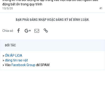
động bất ổn trong quy trình
13/3/20
#1
BẠN PHẢI ĐĂNG NHẬP HOẶC ĐĂNG KÝ ĐỂ BÌNH LUẬN.
Facebook
Google+
Email
Link
Chia sẻ:
ĐỐI TÁC
»
ỔN ÁP LIOA
»
đăng tin rao vặt
» Vào
Facebook Group
để SPAM