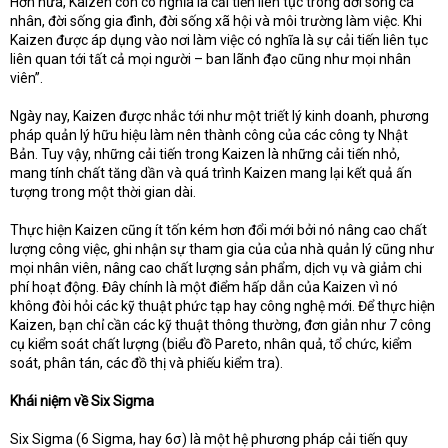
Hơn nữa, Kaizen còn có nghĩa là cải tiến liên tục trong đời sống cá
nhân, đời sống gia đình, đời sống xã hội và môi trường làm việc. Khi
Kaizen được áp dụng vào nơi làm việc có nghĩa là sự cải tiến liên tục
liên quan tới tất cả mọi người – ban lãnh đạo cũng như mọi nhân
viên”.
Ngày nay, Kaizen được nhắc tới như một triết lý kinh doanh, phương
pháp quản lý hữu hiệu làm nên thành công của các công ty Nhật
Bản. Tuy vậy, những cải tiến trong Kaizen là những cải tiến nhỏ,
mang tính chất tăng dần và quá trình Kaizen mang lại kết quả ấn
tượng trong một thời gian dài.
Thực hiện Kaizen cũng ít tốn kém hơn đổi mới bởi nó nâng cao chất
lượng công việc, ghi nhận sự tham gia của của nhà quản lý cũng như
mọi nhân viên, nâng cao chất lượng sản phẩm, dịch vụ và giảm chi
phí hoạt động. Đây chính là một điểm hấp dẫn của Kaizen vì nó
không đòi hỏi các kỹ thuật phức tạp hay công nghệ mới. Để thực hiện
Kaizen, bạn chỉ cần các kỹ thuật thông thường, đơn giản như 7 công
cụ kiểm soát chất lượng (biểu đồ Pareto, nhân quả, tổ chức, kiểm
soát, phân tán, các đồ thị và phiếu kiểm tra).
Khái niệm về Six Sigma
Six Sigma (6 Sigma, hay 6σ) là một hệ phương pháp cải tiến quy