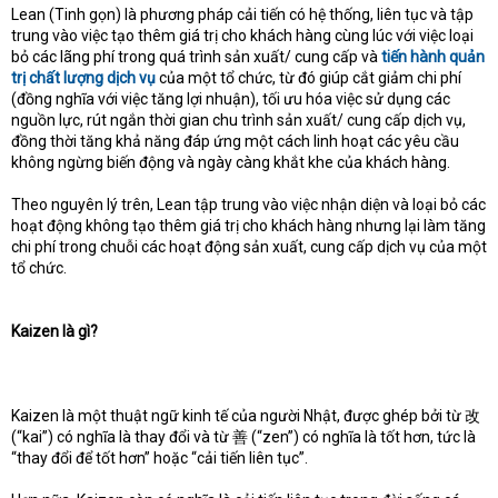
Lean (Tinh gọn) là phương pháp cải tiến có hệ thống, liên tục và tập
trung vào việc tạo thêm giá trị cho khách hàng cùng lúc với việc loại
bỏ các lãng phí trong quá trình sản xuất/ cung cấp và
tiến hành quản
trị chất lượng dịch vụ
của một tổ chức, từ đó giúp cắt giảm chi phí
(đồng nghĩa với việc tăng lợi nhuận), tối ưu hóa việc sử dụng các
nguồn lực, rút ngắn thời gian chu trình sản xuất/ cung cấp dịch vụ,
đồng thời tăng khả năng đáp ứng một cách linh hoạt các yêu cầu
không ngừng biến động và ngày càng khắt khe của khách hàng.
Theo nguyên lý trên, Lean tập trung vào việc nhận diện và loại bỏ các
hoạt động không tạo thêm giá trị cho khách hàng nhưng lại làm tăng
chi phí trong chuỗi các hoạt động sản xuất, cung cấp dịch vụ của một
tổ chức.
Kaizen là gì?
Kaizen là một thuật ngữ kinh tế của người Nhật, được ghép bởi từ 改
(“kai”) có nghĩa là thay đổi và từ 善 (“zen”) có nghĩa là tốt hơn, tức là
“thay đổi để tốt hơn” hoặc “cải tiến liên tục”.