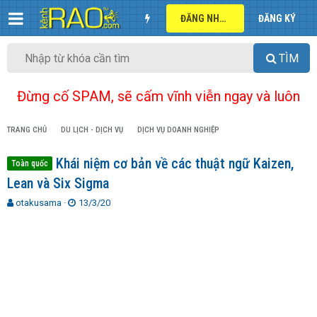
ĐĂNG NHẬP
ĐĂNG KÝ
TÌM
Đừng cố SPAM, sẽ cấm vĩnh viễn ngay và luôn
TRANG CHỦ
DU LỊCH - DỊCH VỤ
DỊCH VỤ DOANH NGHIỆP
Khái niệm cơ bản về các thuật ngữ Kaizen,
Toàn quốc
Lean và Six Sigma
T
N
otakusama
13/3/20
h
g
r
à
e
y
a
g
d
ử
s
i
t
a
r