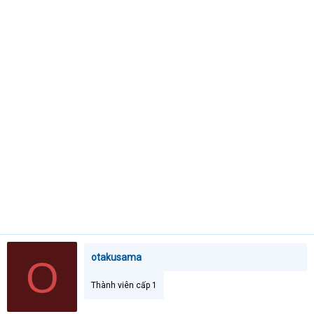
t
e
r
otakusama
O
Thành viên cấp 1