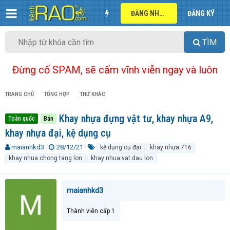
ĐĂNG NHẬP
ĐĂNG KÝ
TÌM
Đừng cố SPAM, sẽ cấm vĩnh viễn ngay và luôn
TRANG CHỦ
TỔNG HỢP
THỨ KHÁC
Khay nhựa đựng vật tư, khay nhựa A9,
Toàn quốc
Bán
khay nhựa đại, kệ dụng cụ
T
N
T
maianhkd3
28/12/21
kệ dụng cụ đại
khay nhựa 716
h
g
ừ
khay nhua chong tang lon
khay nhua vat dau lon
r
à
k
e
y
h
a
g
ó
maianhkd3
d
ử
a
s
i
t
Thành viên cấp 1
a
r