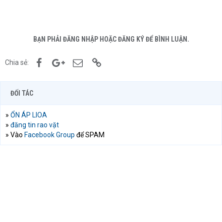
BẠN PHẢI ĐĂNG NHẬP HOẶC ĐĂNG KÝ ĐỂ BÌNH LUẬN.
Facebook
Google+
Email
Link
Chia sẻ:
ĐỐI TÁC
»
ỔN ÁP LIOA
»
đăng tin rao vặt
» Vào
Facebook Group
để SPAM