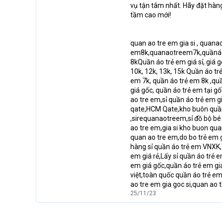
vụ tận tâm nhất. Hãy đặt hàn
tầm cao mới!
quan ao tre em gia si , quan
em8k,quanaotreem7k,quầnáotrẻ
8kQuần áo trẻ em giá sỉ, giá g
10k, 12k, 13k, 15k Quần áo trẻ
em 7k, quần áo trẻ em 8k ,quầ
giá gốc, quần áo trẻ em tại gố
ao tre em,sỉ quần áo trẻ em giá
qate,HCM Qate,kho buôn quầ
,sirequanaotreem,sỉ đồ bộ bé t
ao tre em,gia si kho buon qua
quan ao tre em,do bo trẻ em g
hàng sỉ quần áo trẻ em VNXK
em giá rẻ,Lấy sỉ quần áo trẻ
em giá gốc,quần áo trẻ em giá
việt,toàn quốc quần áo trẻ em
ao tre em gia goc si,quan ao t
25/11/23