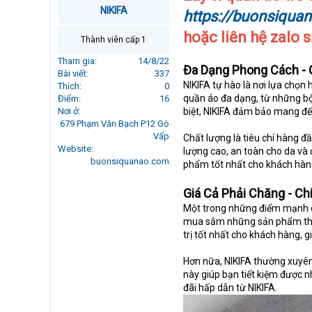
r
NIKIFA
https://buonsiqua
t
e
hoặc liên hệ zalo 
Thành viên cấp 1
r
Tham gia
14/8/22
Đa Dạng Phong Cách - 
Bài viết
337
NIKIFA tự hào là nơi lựa chọn
Thích
0
quần áo đa dạng, từ những bộ
Điểm
16
Nơi ở
biệt, NIKIFA đảm bảo mang đế
679 Phạm Văn Bạch P12 Gò
Vấp
Chất lượng là tiêu chí hàng đ
Website
lượng cao, an toàn cho da và
buonsiquanao.com
phẩm tốt nhất cho khách hàn
Giá Cả Phải Chăng - Ch
Một trong những điểm mạnh của
mua sắm những sản phẩm thời 
trị tốt nhất cho khách hàng, 
Hơn nữa, NIKIFA thường xuyên 
này giúp bạn tiết kiệm được n
đãi hấp dẫn từ NIKIFA.