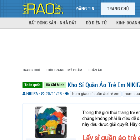
ĐĂNG TIN
TRANG CHỦ
BẤT ĐỘNG SẢN - NHÀ ĐẤT
ĐỒ ĐIỆN TỬ
KINH DOANH
TRANG CHỦ
THỜI TRANG - MỸ PHẨM
QUẦN ÁO
Kho Sỉ Quần Áo Trẻ Em NIKIFA
Toàn quốc
Hồ Chí Minh
T
N
T
NIKIFA
25/11/23
hcm giao sỉ quần áo trẻ em
hcm quan
h
g
ừ
r
à
k
e
y
h
Trong thế giới thời trang trẻ
a
g
ó
chăng không phải là điều dễ dà
d
ử
a
này đều được giải quyết. Hãy
s
i
t
Lấy sỉ quần áo trẻ 
a