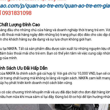
nao.com/p/quan-ao-tre-em/quan-ao-tre-em-gia
sỉ 0931831098
Chất Lượng Đỉnh Cao
 hàng đầu cho những chủ cửa hàng và doanh nghiệp thời trang trẻ em. Với
 đồ thoải mái hàng ngày đến những bộ trang phục độc đáo cho các dịp 
n cho khách hàng sự đa dạng và sự lựa chọn không giới hạn.
ầu tại NIKIFA. Tất cả sản phẩm đều được sản xuất từ những nguyên liệu c
 đảm bảo thoải mái cho trẻ em. Bạn có thể yên tâm về việc cung cấp nhữ
g của mình.
ính Sách Ưu Đãi Hấp Dẫn
 NIKIFA là chính sách giá cả hợp lý. Với giá chỉ từ 10,000 VND, bạn sẽ c
trang chất lượng mà không lo lắng về ngân sách. NIKIFA cam kết mang 
giúp họ phát triển kinh doanh một cách bền vững.
có các chương trình khuyến mãi và ưu đãi đặc biệt cho đơn đặt hàng lớn
hiều hơn nữa khi mua sắm sỉ tại đây. Đừng bỏ lỡ cơ hội để tận hưởng nh