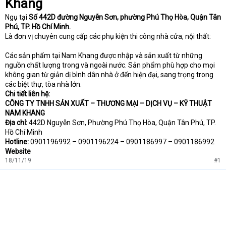
Khang
Ngụ tại
Số 442D đường Nguyễn Sơn, phường Phú Thọ Hòa, Quận Tân
Phú, TP. Hồ Chí Minh.
Là đơn vị chuyên cung cấp các phụ kiện thi công nhà cửa, nội thất:
Các sản phẩm tại Nam Khang được nhập và sản xuất từ những
nguồn chất lượng trong và ngoài nước. Sản phẩm phù hợp cho mọi
không gian từ giản dị bình dân nhà ở đến hiện đại, sang trọng trong
các biệt thự, tòa nhà lớn.
Chi tiết liên hệ:
CÔNG TY TNHH SẢN XUẤT – THƯƠNG MẠI – DỊCH VỤ – KỸ THUẬT
NAM KHANG
Địa chỉ:
442D Nguyễn Sơn, Phường Phú Thọ Hòa, Quận Tân Phú, TP.
Hồ Chí Minh
Hotline:
0901196992 – 0901196224 – 0901186997 – 0901186992
Website
18/11/19
#1