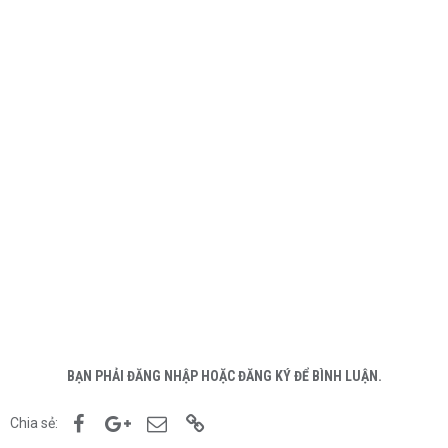
BẠN PHẢI ĐĂNG NHẬP HOẶC ĐĂNG KÝ ĐỂ BÌNH LUẬN.
Facebook
Google+
Email
Link
Chia sẻ: