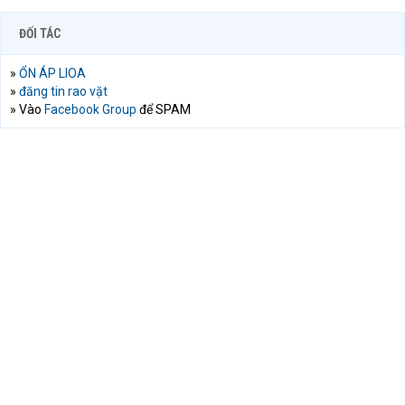
ĐỐI TÁC
»
ỔN ÁP LIOA
»
đăng tin rao vặt
» Vào
Facebook Group
để SPAM