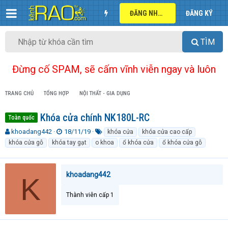
ĐĂNG NHẬP
ĐĂNG KÝ
TÌM
Đừng cố SPAM, sẽ cấm vĩnh viễn ngay và luôn
TRANG CHỦ
TỔNG HỢP
NỘI THẤT - GIA DỤNG
Khóa cửa chính NK180L-RC
Toàn quốc
T
N
T
khoadang442
18/11/19
khóa cửa
khóa cửa cao cấp
h
g
ừ
khóa cửa gỗ
khóa tay gạt
o khoa
ổ khóa cửa
ổ khóa cửa gỗ
r
à
k
e
y
h
a
g
ó
khoadang442
K
d
ử
a
s
i
t
Thành viên cấp 1
a
r
t