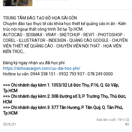
TRUNG TÂM ĐÀO TẠO ĐỒ HỌA SÀI GÒN
Chuyên đào tạo thực tế các khóa học thiết kế quảng cáo in ấn - Kiến
trúc nội ngoại thất công trình 3d tại Tp.HCM.
AUTOCAD - 3DSMAX - VRAY - SKETCHUP - REVIT - PHOTOSHOP -
COREL - ILLUSTRATOR - INDESIGN - QUẢNG CÁO GOOGLE - CHUYÊN
VIÊN THIẾT KẾ QUẢNG CÁO - CHUYÊN VIÊN NỘI THẤT - HỌA VIÊN
KIẾN TRÚC,...
Đăng ký ngay nhận ưu đãi học phí
https://dohoasaigon.com/uu-dai-hoc-phi/
Hotline tư vấn: 0944 338 151 - 0932 793 937 - 078 249 0000
==> Chi nhánh dạy kèm 1: 1053/32 Lê Đức Thọ, P.16, Q. Gò Vấp,
Tp.HCM
==> Chi nhánh dạy kèm 2: 30B Đường số 3, P. Trường Thọ, Thủ Đức,
HCM
==> Chi nhánh dạy kèm 3: 377 Tân Hương, P. Tân Quý, Q. Tân Phú,
Tp.HCM
Sửa lần cuối:
19/1/22
25/6/21
#2