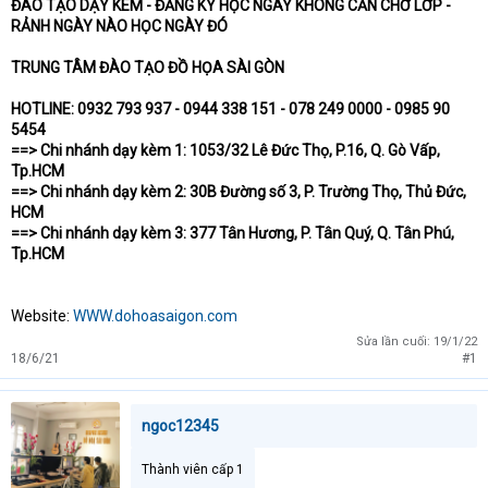
ĐÀO TẠO DẠY KÈM - ĐĂNG KÝ HỌC NGAY KHÔNG CẦN CHỜ LỚP -
RẢNH NGÀY NÀO HỌC NGÀY ĐÓ
TRUNG TÂM ĐÀO TẠO ĐỒ HỌA SÀI GÒN
HOTLINE: 0932 793 937 - 0944 338 151 - 078 249 0000 - 0985 90
5454
==> Chi nhánh dạy kèm 1: 1053/32 Lê Đức Thọ, P.16, Q. Gò Vấp,
Tp.HCM
==> Chi nhánh dạy kèm 2: 30B Đường số 3, P. Trường Thọ, Thủ Đức,
HCM
==> Chi nhánh dạy kèm 3: 377 Tân Hương, P. Tân Quý, Q. Tân Phú,
Tp.HCM
Website:
WWW.dohoasaigon.com
Sửa lần cuối:
19/1/22
18/6/21
#1
ngoc12345
Thành viên cấp 1