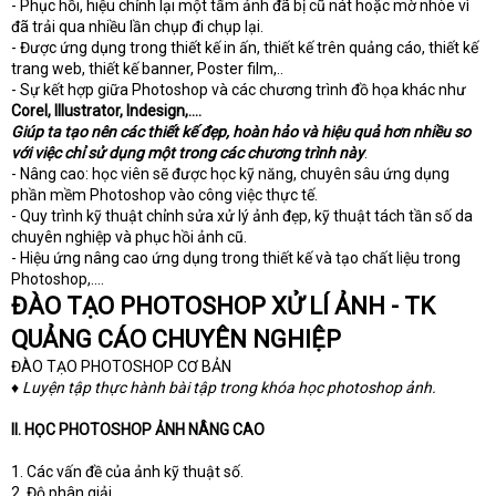
- Phục hồi, hiệu chỉnh lại một tấm ảnh đã bị cũ nát hoặc mờ nhòe vì
đã trải qua nhiều lần chụp đi chụp lại.
- Được ứng dụng trong thiết kế in ấn, thiết kế trên quảng cáo, thiết kế
trang web, thiết kế banner, Poster film,..
- Sự kết hợp giữa Photoshop và các chương trình đồ họa khác như
Corel, Illustrator, Indesign,....
Giúp ta tạo nên các thiết kế đẹp, hoàn hảo và hiệu quả hơn nhiều so
với việc chỉ sử dụng một trong các chương trình này
.
- Nâng cao: học viên sẽ được học kỹ năng, chuyên sâu ứng dụng
phần mềm Photoshop vào công việc thực tế.
- Quy trình kỹ thuật chỉnh sửa xử lý ảnh đẹp, kỹ thuật tách tần số da
chuyên nghiệp và phục hồi ảnh cũ.
- Hiệu ứng nâng cao ứng dụng trong thiết kế và tạo chất liệu trong
Photoshop,....
ĐÀO TẠO PHOTOSHOP XỬ LÍ ẢNH - TK
QUẢNG CÁO CHUYÊN NGHIỆP
ĐÀO TẠO PHOTOSHOP CƠ BẢN
♦ Luyện tập thực hành bài tập trong khóa học photoshop ảnh.
II. HỌC PHOTOSHOP ẢNH NÂNG CAO
1. Các vấn đề của ảnh kỹ thuật số.
2. Độ phân giải.