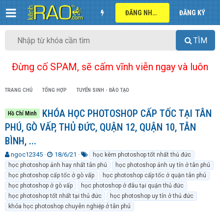
ĐĂNG NHẬP
ĐĂNG KÝ
TÌM
Đừng cố SPAM, sẽ cấm vĩnh viễn ngay và luôn
TRANG CHỦ
TỔNG HỢP
TUYỂN SINH - ĐÀO TẠO
KHÓA HỌC PHOTOSHOP CẤP TỐC TẠI TÂN
Hồ Chí Minh
PHÚ, GÒ VẤP, THỦ ĐỨC, QUẬN 12, QUẬN 10, TÂN
BÌNH, ...
T
N
T
ngoc12345
18/6/21
học kèm photoshop tốt nhất thủ đức
h
g
ừ
học photoshop ảnh hay nhất tân phú
học photoshop ảnh uy tín ở tân phú
r
à
k
học photoshop cấp tốc ở gò vấp
học photoshop cấp tốc ở quận tân phú
e
y
h
học photoshop ở gò vấp
học photoshop ở đâu tại quận thủ đức
a
g
ó
học photoshop tốt nhất tại thủ đức
học photoshop uy tín ở thủ đức
d
ử
a
khóa học photoshop chuyên nghiệp ở tân phú
s
i
t