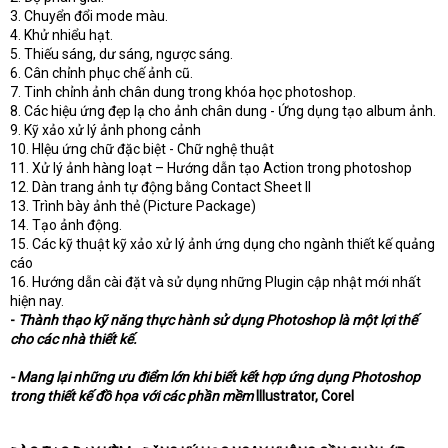
3. Chuyển đổi mode màu.
4. Khử nhiểu hạt.
5. Thiếu sáng, dư sáng, ngược sáng.
6. Cân chỉnh phục chế ảnh cũ.
7. Tinh chỉnh ảnh chân dung trong khóa học photoshop.
8. Các hiệu ứng đẹp lạ cho ảnh chân dung - Ứng dụng tạo album ảnh.
9. Kỹ xảo xử lý ảnh phong cảnh
10. HIệu ứng chữ đặc biệt - Chữ nghệ thuật
11. Xử lý ảnh hàng loạt – Hướng dẫn tạo Action trong photoshop
12. Dàn trang ảnh tự động bằng Contact Sheet II
13. Trình bày ảnh thẻ (Picture Package)
14. Tạo ảnh động.
15. Các kỹ thuật kỹ xảo xử lý ảnh ứng dụng cho ngành thiết kế quảng
cáo
16. Hướng dẫn cài đặt và sử dụng những Plugin cập nhật mới nhất
hiện nay.
-
Thành thạo kỹ năng thực hành sử dụng Photoshop là một lợi thế
cho các nhà thiết kế.
- Mang lại những ưu điểm lớn khi biết kết hợp ứng dụng Photoshop
trong thiết kế đồ họa với các phần mềm
Illustrator, Corel