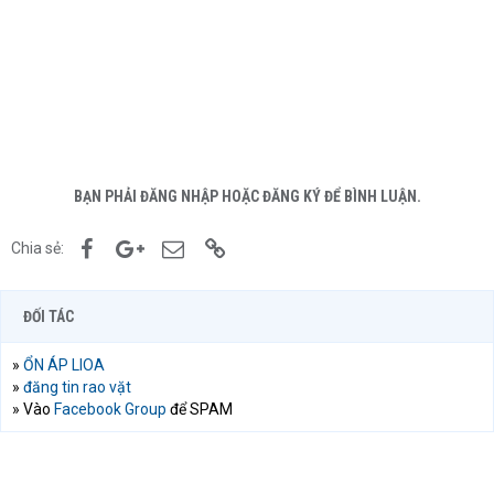
BẠN PHẢI ĐĂNG NHẬP HOẶC ĐĂNG KÝ ĐỂ BÌNH LUẬN.
Facebook
Google+
Email
Link
Chia sẻ:
ĐỐI TÁC
»
ỔN ÁP LIOA
»
đăng tin rao vặt
» Vào
Facebook Group
để SPAM