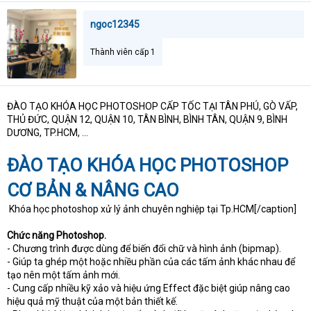
a
r
ngoc12345
t
e
Thành viên cấp 1
r
ĐÀO TẠO KHÓA HỌC PHOTOSHOP CẤP TỐC TẠI TÂN PHÚ, GÒ VẤP,
THỦ ĐỨC, QUẬN 12, QUẬN 10, TÂN BÌNH, BÌNH TÂN, QUẬN 9, BÌNH
DƯƠNG, TP.HCM, ...
ĐÀO TẠO KHÓA HỌC PHOTOSHOP
CƠ BẢN & NÂNG CAO
Khóa học photoshop xử lý ảnh chuyên nghiệp tại Tp.HCM[/caption]
Chức năng Photoshop.
- Chương trình được dùng để biến đổi chữ và hình ảnh (bipmap).
- Giúp ta ghép một hoặc nhiều phần của các tấm ảnh khác nhau để
tạo nên một tấm ảnh mới.
- Cung cấp nhiều kỹ xảo và hiệu ứng Effect đặc biệt giúp nâng cao
hiệu quả mỹ thuật của một bản thiết kế.