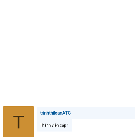
t
e
r
trinhthiloanATC
T
Thành viên cấp 1