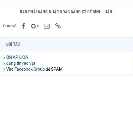
BẠN PHẢI ĐĂNG NHẬP HOẶC ĐĂNG KÝ ĐỂ BÌNH LUẬN.
Facebook
Google+
Email
Link
Chia sẻ:
ĐỐI TÁC
»
ỔN ÁP LIOA
»
đăng tin rao vặt
» Vào
Facebook Group
để SPAM