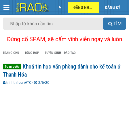
ĐĂNG NHẬP
ĐĂNG KÝ
TÌM
Đừng cố SPAM, sẽ cấm vĩnh viễn ngay và luôn
TRANG CHỦ
TỔNG HỢP
TUYỂN SINH - ĐÀO TẠO
Khoá tin học văn phòng dành cho kế toán ở
Toàn quốc
Thanh Hóa
T
N
trinhthiloanATC
2/6/20
h
g
r
à
e
y
a
g
d
ử
s
i
t
a
r