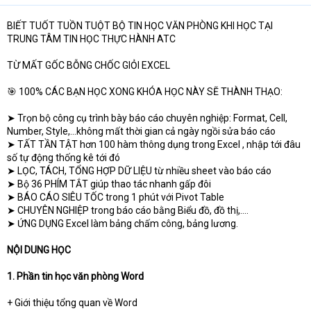
BIẾT TUỐT TUỒN TUỘT BỘ TIN HỌC VĂN PHÒNG KHI HỌC TẠI
TRUNG TÂM TIN HỌC THỰC HÀNH ATC
TỪ MẤT GỐC BỖNG CHỐC GIỎI EXCEL
🎯 100% CÁC BẠN HỌC XONG KHÓA HỌC NÀY SẼ THÀNH THẠO:
➤ Trọn bộ công cụ trình bày báo cáo chuyên nghiệp: Format, Cell,
Number, Style,...không mất thời gian cả ngày ngồi sửa báo cáo
➤ TẤT TẦN TẬT hơn 100 hàm thông dụng trong Excel , nhập tới đâu
số tự động thống kê tới đó
➤ LỌC, TÁCH, TỔNG HỢP DỮ LIỆU từ nhiều sheet vào báo cáo
➤ Bộ 36 PHÍM TẮT giúp thao tác nhanh gấp đôi
➤ BÁO CÁO SIÊU TỐC trong 1 phút với Pivot Table
➤ CHUYÊN NGHIỆP trong báo cáo bằng Biểu đồ, đồ thị,....
➤ ỨNG DỤNG Excel làm bảng chấm công, bảng lương.
NỘI DUNG HỌC
1. Phần tin học văn phòng Word
+ Giới thiệu tổng quan về Word