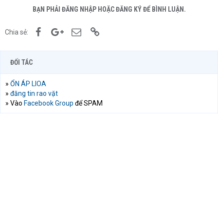
BẠN PHẢI ĐĂNG NHẬP HOẶC ĐĂNG KÝ ĐỂ BÌNH LUẬN.
Facebook
Google+
Email
Link
Chia sẻ:
ĐỐI TÁC
»
ỔN ÁP LIOA
»
đăng tin rao vặt
» Vào
Facebook Group
để SPAM