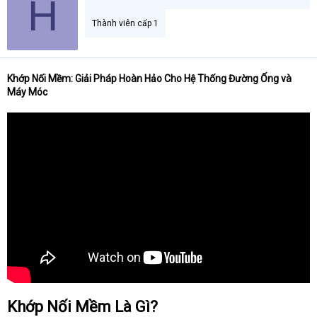
H
a
r
Thành viên cấp 1
t
e
r
Khớp Nối Mềm: Giải Pháp Hoàn Hảo Cho Hệ Thống Đường Ống và
Máy Móc
Khớp Nối Mềm Là Gì?