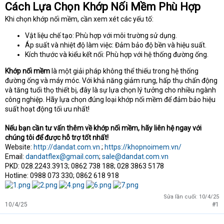
Cách Lựa Chọn Khớp Nối Mềm Phù Hợp
Khi chọn khớp nối mềm, cần xem xét các yếu tố:
Vật liệu chế tạo: Phù hợp với môi trường sử dụng.
Áp suất và nhiệt độ làm việc: Đảm bảo độ bền và hiệu suất.
Kích thước và kiểu kết nối: Phù hợp với hệ thống đường ống.
Khớp nối mềm
là một giải pháp không thể thiếu trong hệ thống
đường ống và máy móc. Với khả năng giảm rung, hấp thụ chấn động
và tăng tuổi thọ thiết bị, đây là sự lựa chọn lý tưởng cho nhiều ngành
công nghiệp. Hãy lựa chọn đúng loại khớp nối mềm để đảm bảo hiệu
suất hoạt động tối ưu nhất!
Nếu bạn cần tư vấn thêm về khớp nối mềm, hãy liên hệ ngay với
chúng tôi để được hỗ trợ tốt nhất!
Website:
http://dandat.com.vn
;
https://khopnoimem.vn/
Email:
dandatflex@gmail.com
;
sale@dandat.com.vn
PKD: 028.2243.3913; 0862 738 188; 028 3863 5178
Hotline: 0988 073 330; 0862 618 918
Sửa lần cuối:
10/4/25
10/4/25
#1