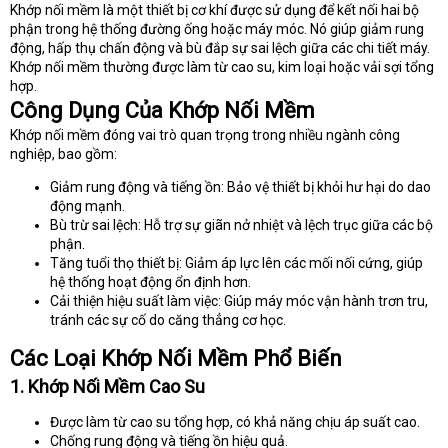
Khớp nối mềm là một thiết bị cơ khí được sử dụng để kết nối hai bộ
phận trong hệ thống đường ống hoặc máy móc. Nó giúp giảm rung
động, hấp thụ chấn động và bù đắp sự sai lệch giữa các chi tiết máy.
Khớp nối mềm thường được làm từ cao su, kim loại hoặc vải sợi tổng
hợp.
Công Dụng Của Khớp Nối Mềm
Khớp nối mềm đóng vai trò quan trọng trong nhiều ngành công
nghiệp, bao gồm:
Giảm rung động và tiếng ồn: Bảo vệ thiết bị khỏi hư hại do dao
động mạnh.
Bù trừ sai lệch: Hỗ trợ sự giãn nở nhiệt và lệch trục giữa các bộ
phận.
Tăng tuổi thọ thiết bị: Giảm áp lực lên các mối nối cứng, giúp
hệ thống hoạt động ổn định hơn.
Cải thiện hiệu suất làm việc: Giúp máy móc vận hành trơn tru,
tránh các sự cố do căng thẳng cơ học.
Các Loại Khớp Nối Mềm Phổ Biến
1. Khớp Nối Mềm Cao Su
Được làm từ cao su tổng hợp, có khả năng chịu áp suất cao.
Chống rung động và tiếng ồn hiệu quả.