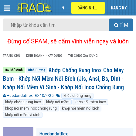
ĐĂNG NHẬP
ĐĂNG KÝ
TÌM
Đừng cố SPAM, sẽ cấm vĩnh viễn ngay và luôn
TRANG CHỦ
KINH DOANH - XÂY DỰNG
THI CÔNG XÂY DỰNG
Khớp Chống Rung Inox Cho Máy
Hồ Chí Minh
Bình Dương
Bơm - Khớp Nối Mềm Nối Bích (Jis, Ansi, Bs, Din) -
Khớp Nối Mềm Vi Sinh - Khớp Nối Inox Chống Rung
T
N
T
Huedandatflex
10/4/25
khớp chống rung
h
g
ừ
khớp chống rung inox
khớp nối mềm
khớp nối mềm inox
r
à
k
khop noi mem inox chong rung
khớp nối mềm nối bích
e
y
h
khớp nối mềm vi sinh
a
g
ó
d
ử
a
s
i
t
Huedandatflex