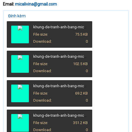
Email:
micalivina@gmail.com
Đính kèm
khung-de-tranh-anh-bang-mica-treo-tuong (2).jpg
File size
75.5 KB
Download
0
khung-de-tranh-anh-bang-mica-treo-tuong (3).jpg
File size
102.5 KB
Download
0
khung-de-tranh-anh-bang-mica-treo-tuong (4).jpg
File size
69.2 KB
Download
0
khung-de-tranh-anh-bang-mica-treo-tuong (5).jpg
File size
351.2 KB
Download
0