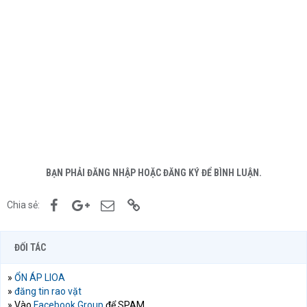
BẠN PHẢI ĐĂNG NHẬP HOẶC ĐĂNG KÝ ĐỂ BÌNH LUẬN.
Facebook
Google+
Email
Link
Chia sẻ:
ĐỐI TÁC
»
ỔN ÁP LIOA
»
đăng tin rao vặt
» Vào
Facebook Group
để SPAM