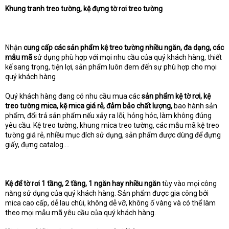
Khung tranh treo tường, kệ đựng tờ rơi treo tường
t
e
r
Nhận
cung cấp các sản phẩm kệ treo tường nhiều ngăn, đa dạng, các
mẫu mã
sử dụng phù hợp với mọi nhu cầu của quý khách hàng, thiết
kế sang trọng, tiện lợi, sản phẩm luôn đem đến sự phù hợp cho mọi
quý khách hàng
Quý khách hàng đang có nhu cầu mua các
sản phẩm kệ tờ rơi, kệ
treo tường mica, kệ mica giá rẻ, đảm bảo chất lượng,
bao hành sản
phẩm, đổi trả sản phẩm nếu xảy ra lỗi, hỏng hóc, làm không đúng
yêu cầu. Kệ treo tường, khung mica treo tường, các mẫu mã kệ treo
tường giá rẻ, nhiều mục đích sử dụng, sản phẩm được dùng để đựng
giấy, đựng catalog….
Kệ để tờ rơi 1 tầng, 2 tầng, 1 ngăn hay nhiều ngăn
tùy vào mọi công
năng sử dụng của quý khách hàng. Sản phẩm được gia công bởi
mica cao cấp, dễ lau chùi, không dễ vỡ, không ố vàng và có thể làm
theo mọi mẫu mã yêu cầu của quý khách hàng.