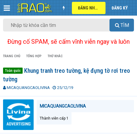
ĐĂNG NHẬP
ĐĂNG KÝ
TÌM
Đừng cố SPAM, sẽ cấm vĩnh viễn ngay và luôn
TRANG CHỦ
TỔNG HỢP
THỨ KHÁC
Khung tranh treo tường, kệ đựng tờ rơi treo
Toàn quốc
tường
T
N
MICAQUANGCAOLIVINA
25/12/19
h
g
r
à
e
y
MICAQUANGCAOLIVINA
a
g
d
ử
Thành viên cấp 1
s
i
t
a
r