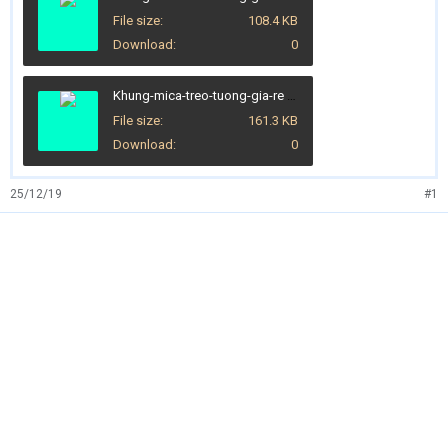
File size
108.4 KB
Download
0
Khung-mica-treo-tuong-gia-re (5).jpg
File size
161.3 KB
Download
0
25/12/19
#1