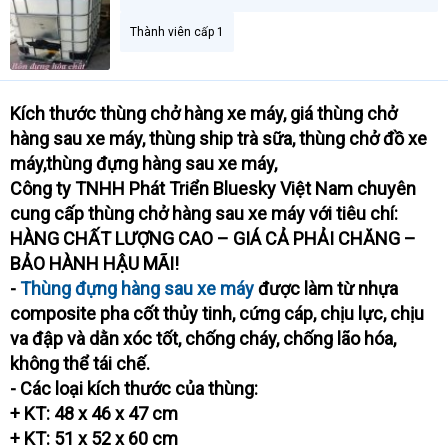
Thành viên cấp 1
Kích thước thùng chở hàng xe máy, giá thùng chở
hàng sau xe máy, thùng ship trà sữa, thùng chở đồ xe
máy,thùng đựng hàng sau xe máy,
Công ty TNHH Phát Triển Bluesky Việt Nam chuyên
cung cấp thùng chở hàng sau xe máy với tiêu chí:
HÀNG CHẤT LƯỢNG CAO – GIÁ CẢ PHẢI CHĂNG –
BẢO HÀNH HẬU MÃI!
-
Thùng đựng hàng sau xe máy
được làm từ nhựa
composite pha cốt thủy tinh, cứng cáp, chịu lực, chịu
va đập và dằn xóc tốt, chống cháy, chống lão hóa,
không thể tái chế.
- Các loại kích thước của thùng:
+ KT: 48 x 46 x 47 cm
+ KT: 51 x 52 x 60 cm