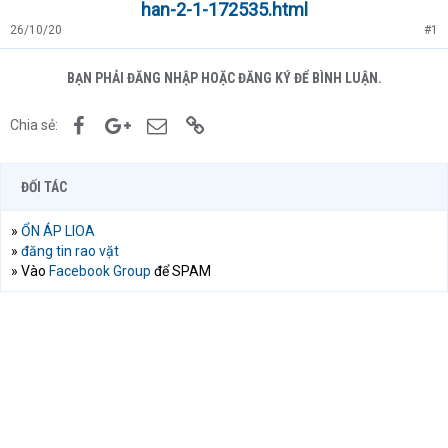
han-2-1-172535.html
26/10/20
#1
BẠN PHẢI ĐĂNG NHẬP HOẶC ĐĂNG KÝ ĐỂ BÌNH LUẬN.
Facebook
Google+
Email
Link
Chia sẻ:
ĐỐI TÁC
»
ỔN ÁP LIOA
»
đăng tin rao vặt
» Vào
Facebook Group
để SPAM