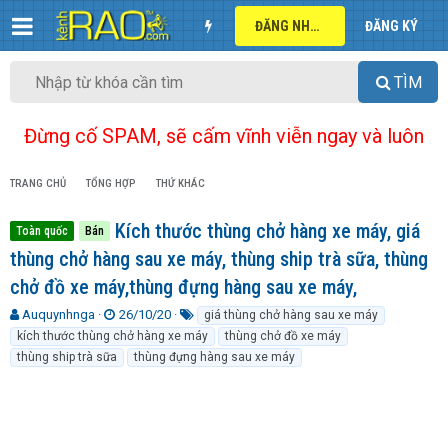
ĐĂNG NHẬP
ĐĂNG KÝ
TÌM
Đừng cố SPAM, sẽ cấm vĩnh viễn ngay và luôn
TRANG CHỦ
TỔNG HỢP
THỨ KHÁC
Kích thước thùng chở hàng xe máy, giá
Toàn quốc
Bán
thùng chở hàng sau xe máy, thùng ship trà sữa, thùng
chở đồ xe máy,thùng đựng hàng sau xe máy,
T
N
T
Auquynhnga
26/10/20
giá thùng chở hàng sau xe máy
h
g
ừ
kích thước thùng chở hàng xe máy
thùng chở đồ xe máy
r
à
k
thùng ship trà sữa
thùng đựng hàng sau xe máy
e
y
h
a
g
ó
d
ử
a
s
i
t