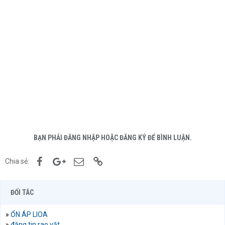
BẠN PHẢI ĐĂNG NHẬP HOẶC ĐĂNG KÝ ĐỂ BÌNH LUẬN.
Facebook
Google+
Email
Link
Chia sẻ:
ĐỐI TÁC
»
ỔN ÁP LIOA
»
đăng tin rao vặt