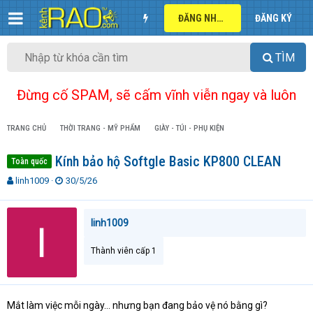
ĐĂNG NHẬP
ĐĂNG KÝ
TÌM
Đừng cố SPAM, sẽ cấm vĩnh viễn ngay và luôn
TRANG CHỦ
THỜI TRANG - MỸ PHẨM
GIÀY - TÚI - PHỤ KIỆN
Kính bảo hộ Softgle Basic KP800 CLEAN
Toàn quốc
T
N
linh1009
30/5/26
h
g
r
à
e
y
linh1009
a
g
d
ử
Thành viên cấp 1
s
i
t
a
r
Mắt làm việc mỗi ngày… nhưng bạn đang bảo vệ nó bằng gì?
t