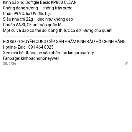
Kính bảo hộ Softgle Basic KP800 CLEAN
e
r
Chống đọng sương – chống trầy xước
Chặn 99.9% tia UV độc hại
Siêu nhẹ chỉ 22g – đeo như không đeo
Chuẩn ANSI, CE an toàn quốc tế
Một cú va đập có thể đổi bằng thị lực cả đời. Đừng chủ quan!
----------------------------------------------------
ECO3D - CHUYÊN CUNG CẤP SẢN PHẨM KÍNH BẢO HỘ CHÍNH HÃNG
Hotline-Zalo : 091 464 8325
Xem chi tiết thông tin sản phẩm tại:kingprosafety
Fanpage: kinhbaohohoneywell
30/5/26
#1