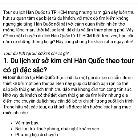
Tour du lịch Hàn Quốc từ TP HCM trong những năm gần đây luôn thu
hút sự quan tâm đặc biệt từ du khách, với mức độ tìm kiếm không
ngừng gia tăng. Hàn Quốc nổi bật với cảnh quan thiên nhiên thơ
mộng, lãng mạn, thời tiết se lạnh dễ chịu và ẩm thực phong phú. Vậy
để có một chuyến du lịch Hàn Quốc từ TP HCM thật trọn vẹn, bạn cần
nắm rõ những thông tin gì? Hãy cùng chúng tôi khám phá ngay nhé!
Tour du lịch tại xứ sở kim chi có gì?
1. Du lịch xứ sở kim chi Hàn Quốc theo tour
có gì đặc sắc?
Đi tour du lịch
tại
Hàn Quốc
thực chất là một gói du lịch có sẵn, được
thiết kế bởi một bên thứ ba. Bên này giúp du khách bận rộn có thể
sắp xếp thời gian, lịch trình chu đáo mà không cần tốn công tốn sức.
Nhờ vậy du khách có thể tiết kiệm thời gian để tìm kiếm những địa
điểm cho chuyến du lịch hay cân đối bố trí chi phí trong suốt lịch trình.
Trong hầu hết các tour, du khách sẽ được tận hưởng các hạng mục
miễn phí như:
Vé máy bay.
Nơi lưu trú: thuê phòng, nhà nghỉ, khách sạn.
Phương tiện di chuyển.