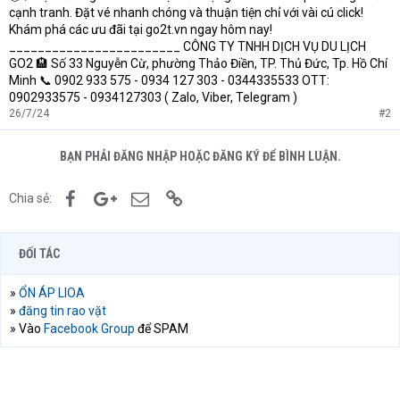
cạnh tranh. Đặt vé nhanh chóng và thuận tiện chỉ với vài cú click!
Khám phá các ưu đãi tại go2t.vn ngay hôm nay!
________________________ CÔNG TY TNHH DỊCH VỤ DU LỊCH
GO2 🏨 Số 33 Nguyễn Cừ, phường Thảo Điền, TP. Thủ Đức, Tp. Hồ Chí
Minh 📞 0902 933 575 - 0934 127 303 - 0344335533 OTT:
0902933575 - 0934127303 ( Zalo, Viber, Telegram )
26/7/24
#2
BẠN PHẢI ĐĂNG NHẬP HOẶC ĐĂNG KÝ ĐỂ BÌNH LUẬN.
Facebook
Google+
Email
Link
Chia sẻ:
ĐỐI TÁC
»
ỔN ÁP LIOA
»
đăng tin rao vặt
» Vào
Facebook Group
để SPAM