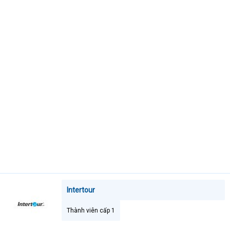
t
e
r
Intertour
Thành viên cấp 1