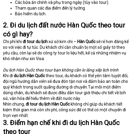
Các bữa ăn chính và phụ trong ngày (tùy vào tour).
Tham quan các địa điểm đến lý tưởng.
Bảo hiểm du lịch.
2. Đi du lịch đất nước Hàn Quốc theo tour
có gì hay?
Chi phí khi
đi tour du lịch
xứ sở kim chi –
Hàn Quốc
sẽ rẻ hơn đáng kể
so với việc đi tự túc. Du khách chỉ cần chuẩn bị một số giấy tờ theo
yêu cầu, còn lại sẽ do công ty tour lo liệu hết, kể cả những nhiệm vụ
khó nhằn như xin Visa.
Du lịch Hàn Quốc theo tour bạn không cần lo lắng xếp lịch trình
Khi đi
du lịch Hàn Quốc
theo tour, du khách có thể yên tâm tuyệt đối,
đội ngũ hướng dẫn viên sẽ đưa đón tận nơi và đảm bảo an toàn cho
quý khách trong suốt quãng đường di chuyển.Tại mỗi một điểm
dừng chân, du khách sẽ được điều dẫn tour giới thiệu chi tiết về lịch
sử, văn hóa để hiểu thêm về đất nước này.
Nhìn chung,
đi tour du lịch Hàn Quốc
không chỉ giúp du khách tiết
kiệm thời gian mà còn chi phí, công sức để có thể có một chuyến đi
trọn vẹn nhất.
3. Điểm hạn chế khi đi du lịch Hàn Quốc
theo tour