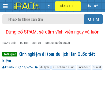
ĐĂNG NHẬP
ĐĂNG KÝ
TÌM
Đừng cố SPAM, sẽ cấm vĩnh viễn ngay và luôn
TRANG CHỦ
DU LỊCH - DỊCH VỤ
DU LỊCH NƯỚC NGOÀI
Kinh nghiệm đi tour du lịch Hàn Quốc tiết
Toàn quốc
kiệm
T
N
T
Intertour
11/7/24
du lịch
du lịch hàn quốc
intertour
travel
h
g
ừ
r
à
k
e
y
h
a
g
ó
d
ử
a
s
i
t
a
r