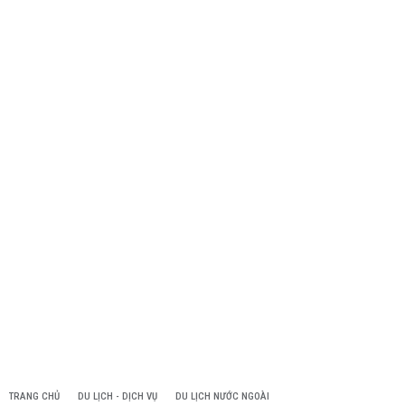
TRANG CHỦ
DU LỊCH - DỊCH VỤ
DU LỊCH NƯỚC NGOÀI