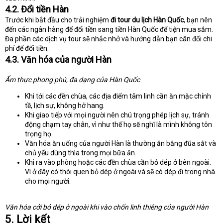
4.2. Đổi tiền Hàn
Trước khi bắt đầu cho trải nghiệm
đi tour du lịch Hàn Quốc
, bạn nên
đến các ngân hàng để đổi tiền sang tiền Hàn Quốc để tiện mua sắm.
Đa phần các dịch vụ tour sẽ nhắc nhở và hướng dẫn bạn cân đối chi
phí để đổi tiền.
4.3. Văn hóa của người Hàn
Ẩm thực phong phú, đa dạng của Hàn Quốc
Khi tới các đền chùa, các địa điểm tâm linh cần ăn mặc chỉnh
tề, lịch sự, không hở hang.
Khi giao tiếp với mọi người nên chú trọng phép lịch sự, tránh
động chạm tay chân, vì như thế họ sẽ nghĩ là mình không tôn
trọng họ.
Văn hóa ăn uống của người Hàn là thường ăn bằng đũa sắt và
chủ yếu dùng thìa trong mọi bữa ăn.
Khi ra vào phòng hoặc các đền chùa cần bỏ dép ở bên ngoài.
Vì ở đây có thói quen bỏ dép ở ngoài và sẽ có dép đi trong nhà
cho mọi người.
Văn hóa cởi bỏ dép ở ngoài khi vào chốn linh thiêng của người Hàn
5. Lời kết