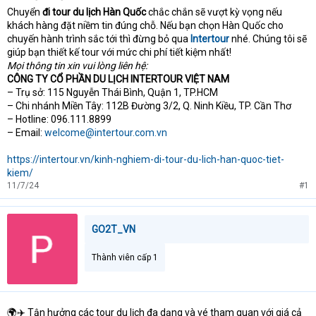
Chuyển
đi tour du lịch Hàn Quốc
chắc chắn sẽ vượt kỳ vọng nếu
khách hàng đặt niềm tin đúng chỗ. Nếu bạn chọn Hàn Quốc cho
chuyến hành trình sắc tới thì đừng bỏ qua
Intertour
nhé. Chúng tôi sẽ
giúp bạn thiết kế tour với mức chi phí tiết kiệm nhất!
Mọi thông tin xin vui lòng liên hệ:
CÔNG TY CỔ PHẦN DU LỊCH INTERTOUR VIỆT NAM
– Trụ sở: 115 Nguyễn Thái Bình, Quận 1, TP.HCM
– Chi nhánh Miền Tây: 112B Đường 3/2, Q. Ninh Kiều, TP. Cần Thơ
– Hotline: 096.111.8899
– Email:
welcome@intertour.com.vn
https://intertour.vn/kinh-nghiem-di-tour-du-lich-han-quoc-tiet-
kiem/
11/7/24
#1
GO2T_VN
Thành viên cấp 1
🌍✈️ Tận hưởng các tour du lịch đa dạng và vé tham quan với giá cả