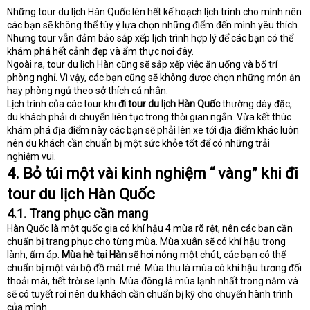
Những tour du lịch Hàn Quốc lên hết kế hoạch lịch trình cho mình nên
các bạn sẽ không thể tùy ý lựa chọn những điểm đến mình yêu thích.
Nhưng tour vẫn đảm bảo sắp xếp lịch trình hợp lý để các bạn có thể
khám phá hết cảnh đẹp và ẩm thực nơi đây.
Ngoài ra, tour du lịch Hàn cũng sẽ sắp xếp việc ăn uống và bố trí
phòng nghỉ. Vì vậy, các bạn cũng sẽ không được chọn những món ăn
hay phòng ngủ theo sở thích cá nhân.
Lịch trình của các tour khi
đi tour du lịch Hàn Quốc
thường dày đặc,
du khách phải di chuyển liên tục trong thời gian ngắn. Vừa kết thúc
khám phá địa điểm này các bạn sẽ phải lên xe tới địa điểm khác luôn
nên du khách cần chuẩn bị một sức khỏe tốt để có những trải
nghiệm vui.
4. Bỏ túi một vài kinh nghiệm “ vàng” khi đi
tour du lịch Hàn Quốc
4.1. Trang phục cần mang
Hàn Quốc là một quốc gia có khí hậu 4 mùa rõ rệt, nên các bạn cần
chuẩn bị trang phục cho từng mùa. Mùa xuân sẽ có khí hậu trong
lành, ấm áp.
Mùa hè tại Hàn
sẽ hơi nóng một chút, các bạn có thể
chuẩn bị một vài bộ đồ mát mẻ. Mùa thu là mùa có khí hậu tương đối
thoải mái, tiết trời se lạnh. Mùa đông là mùa lạnh nhất trong năm và
sẽ có tuyết rơi nên du khách cần chuẩn bị kỹ cho chuyến hành trình
của mình.