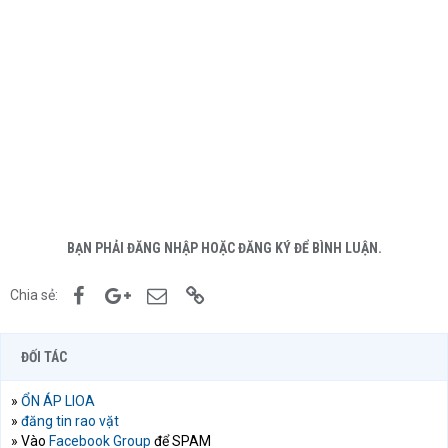
BẠN PHẢI ĐĂNG NHẬP HOẶC ĐĂNG KÝ ĐỂ BÌNH LUẬN.
Facebook
Google+
Email
Link
Chia sẻ:
ĐỐI TÁC
»
ỔN ÁP LIOA
»
đăng tin rao vặt
» Vào
Facebook Group
để SPAM