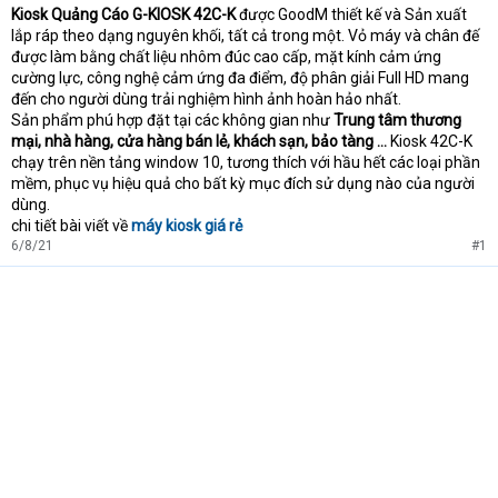
e
Kiosk Quảng Cáo G-KIOSK 42C-K
được GoodM thiết kế và Sản xuất
r
lắp ráp theo dạng nguyên khối, tất cả trong một. Vỏ máy và chân đế
được làm bằng chất liệu nhôm đúc cao cấp, mặt kính cảm ứng
cường lực, công nghệ cảm ứng đa điểm, độ phân giải Full HD mang
đến cho người dùng trải nghiệm hình ảnh hoàn hảo nhất.
Sản phẩm phú hợp đặt tại các không gian như
Trung tâm thương
mại, nhà hàng, cửa hàng bán lẻ, khách sạn, bảo tàng ...
Kiosk 42C-K
chạy trên nền tảng window 10, tương thích với hầu hết các loại phần
mềm, phục vụ hiệu quả cho bất kỳ mục đích sử dụng nào của người
dùng.
chi tiết bài viết về
máy kiosk giá rẻ
6/8/21
#1