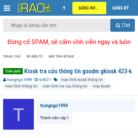
ĐĂNG NHẬP
ĐĂNG KÝ
TÌM
Đừng cố SPAM, sẽ cấm vĩnh viễn ngay và luôn
TRANG CHỦ
ĐỒ ĐIỆN TỬ
MÁY TÍNH ĐỂ BÀN
Kiosk tra cứu thông tin goodm gkiosk 423-k
Toàn quốc
T
N
T
trungngo1999
6/8/21
màn hình kiosk thông tin
h
g
ừ
màn hình thông tin
màn hình tra cứu thông tin
máy kiosk
r
à
k
e
y
h
a
g
ó
trungngo1999
T
d
ử
a
s
i
t
Thành viên cấp 1
a
r
t