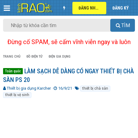
ĐĂNG NHẬP
ĐĂNG KÝ
TÌM
Đừng cố SPAM, sẽ cấm vĩnh viễn ngay và luôn
TRANG CHỦ
ĐỒ ĐIỆN TỬ
ĐIỆN GIA DỤNG
LÀM SẠCH DỄ DÀNG CÓ NGAY THIẾT BỊ CHÀ
Toàn quốc
SÀN PS 20
T
N
T
Thiết bị gia dụng Karcher
16/9/21
thiết bị chà sàn
h
g
ừ
thiết bị vệ sinh
r
à
k
e
y
h
a
g
ó
d
ử
a
s
i
t
a
r