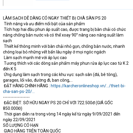
LÀM SẠCH DỄ DÀNG CÓ NGAY THIẾT BỊ CHÀ SÀN PS 20
Tính năng và ưu điểm nổi bật của sản phẩm
Tích hợp hai đầu phun áp suất cao, được trang bị bàn chải có chức
năng chống bắn nước và có thể xoay 90° nâng cao năng suất làm
sạch
Thiết kế thông minh với bàn chải nhỏ gọn, chống bắn nước, nhanh
chóng loại bỏ những vết bẩn lâu ngày ở mọi ngóc ngách
Làm sạch mạnh mẽ với áp lực cao
Tương thích với các dòng sản phẩm máy phun rửa áp lực cao từ K 2
đến K 5
Ứng dụng làm sạch trong các khu vực: sạch sân (đá, bê tông),
garages, lối vào, đường đi, ban công,…
ĐẶT HÀNG CHÍNH HÃNG :
https://karcheronlineshop.vn/.../thiet-bi-
cha-san-ps-20/...
------------------
ĐẶC BIỆT: SỞ HỮU NGAY PS 20 CHỈ VỚI 722.500đ (GIÁ GỐC
850.000Đ)
Thời gian diễn ra trong vòng 14 ngày kể từ ngày 9/09/2021 đến
ngày 22/09/2021
SỐ LƯỢNG CÓ HẠN
GIAO HÀNG TRÊN TOÀN QUỐC