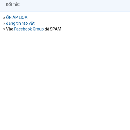
ĐỐI TÁC
»
ỔN ÁP LIOA
»
đăng tin rao vặt
» Vào
Facebook Group
để SPAM