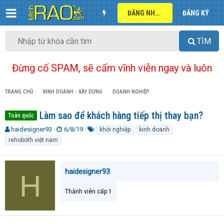
ĐĂNG NHẬP
ĐĂNG KÝ
TÌM
Đừng cố SPAM, sẽ cấm vĩnh viễn ngay và luôn
TRANG CHỦ
KINH DOANH - XÂY DỰNG
DOANH NGHIỆP
Làm sao để khách hàng tiếp thị thay bạn?
Toàn quốc
T
N
T
haidesigner93
6/8/19
khởi nghiệp
kinh doanh
h
g
ừ
rehoboth việt nam
r
à
k
e
y
h
a
g
ó
haidesigner93
H
d
ử
a
s
i
t
Thành viên cấp 1
a
r
t