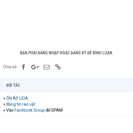
BẠN PHẢI ĐĂNG NHẬP HOẶC ĐĂNG KÝ ĐỂ BÌNH LUẬN.
Facebook
Google+
Email
Link
Chia sẻ:
ĐỐI TÁC
»
ỔN ÁP LIOA
»
đăng tin rao vặt
» Vào
Facebook Group
để SPAM