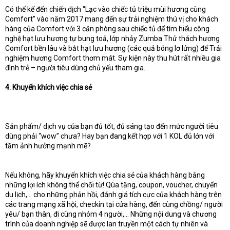
Có thể kế đến chiến dịch “Lạc vào chiếc tủ triệu mùi hương cùng
Comfort” vào năm 2017 mang đến sự trải nghiệm thú vị cho khách
hàng của Comfort với 3 căn phòng sau chiếc tủ để tìm hiểu công
nghệ hạt lưu hương tự bung toả, lớp nhảy Zumba Thử thách hương
Comfort bền lâu và bắt hạt lưu hương (các quả bóng lơ lửng) để Trải
nghiệm hương Comfort thơm mát. Sự kiện này thu hút rất nhiều gia
đình trẻ – người tiêu dùng chủ yếu tham gia.
4. Khuyến khích việc chia sẻ
Sản phẩm/ dịch vụ của bạn đủ tốt, đủ sáng tạo đến mức người tiêu
dùng phải “wow” chưa? Hay bạn đang kết hợp với 1 KOL đủ lớn với
tầm ảnh hưởng mạnh mẽ?
Nếu không, hãy khuyến khích việc chia sẻ của khách hàng bằng
những lợi ích không thể chối từ! Qùa tặng, coupon, voucher, chuyến
du lịch,… cho những phản hồi, đánh giá tích cực của khách hàng trên
các trang mạng xã hội, checkin tại cửa hàng, đến cùng chồng/ người
yêu/ bạn thân, đi cùng nhóm 4 người,… Những nội dung và chương
trình của doanh nghiệp sẽ được lan truyền một cách tự nhiên và