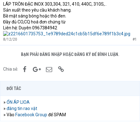
e
LÁP TRÒN ĐẶC INOX 303,304, 321, 410, 440C, 310S,..
r
Sản xuất theo yêu cầu khách hang.
Bề mặt sáng bóng hoặc thô đen.
Đầy đủ CO,CQ hoá đơn chứng từ
Liên hệ: Duyên 0967384942
8/12/20
#1
BẠN PHẢI ĐĂNG NHẬP HOẶC ĐĂNG KÝ ĐỂ BÌNH LUẬN.
Facebook
Google+
Email
Link
Chia sẻ:
ĐỐI TÁC
»
ỔN ÁP LIOA
»
đăng tin rao vặt
» Vào
Facebook Group
để SPAM