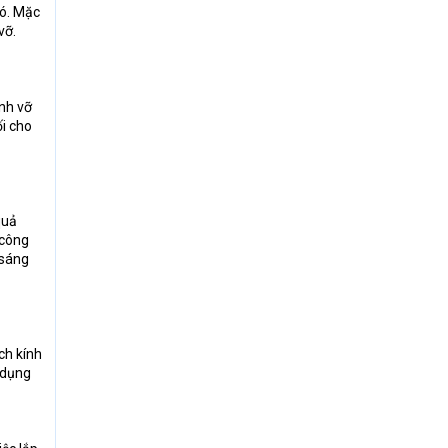
nó. Mặc
vỡ.
nh vỡ
ối cho
quả
 công
 sáng
ách kính
 dụng