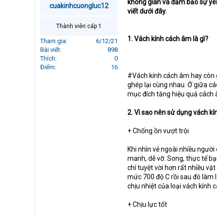
không gian và đảm bảo sự yên
cuakinhcuongluc12
r
viết dưới đây.
t
e
Thành viên cấp 1
r
1. Vách kính cách âm là gì?
Tham gia
6/12/21
Bài viết
898
Thích
0
Điểm
16
#Vách kính cách âm hay còn g
ghép lại cùng nhau. Ở giữa c
mục đích tăng hiệu quả cách â
2. Vì sao nên sử dụng vách k
+ Chống ồn vượt trội
Khi nhìn vẻ ngoài nhiều người
manh, dễ vỡ. Song, thực tế b
chí tuyệt vời hơn rất nhiều vậ
mức 700 độ C rồi sau đó làm l
chịu nhiệt của loại vách kính c
+ Chịu lực tốt