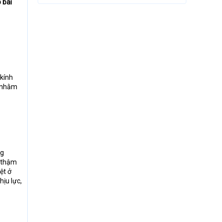
 bài
kính
m nhằm
ng
ó thậm
ệt ở
ịu lực,