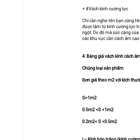
+ #Vách kính cường lực
Chỉ cần nghe tên bạn cũng hì
được làm từ kính cường lực trả
ngột. Do đó mà sức căng của b
các khu vực cần cách âm cao 
4. Bảng giá vách kính cách 
Chủng loại sản phẩm
Đơn giá theo m2 với kích thư
S>1m2
0.5m2 <S <1m2
0.2m2< S <0.5m2
I – Kính hộp trắng (kính cườn