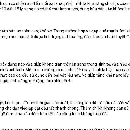
 còn có nhiều ưu điểm nổi bật khác, điển hình là khả năng chịu lực của 
 10 đến 15 ly, song nó có thể chịu lực rất lớn, dùng búa đập vẫn không bị 
đảm bảo an toàn cao, khó vỡ. Trong trường hợp va đập quá mạnh làm kí
c nhọn nên hạn chế được tình trạng sát thương, đảm bảo an toàn tuyệt đ
u xây dựng nào vừa giúp không gian trở nên sang trọng, tinh tế, vừa hiệu 
như vách kính. Một minh chứng rõ nét cho điều này chính là hiện nay các
thực cao ốc, đều sử dụng đến loại vật liệu này. Nó giúp tăng khả năng lấy
 ngập ánh sáng, mở rộng tầm nhìn tối đa.
ỗ, kim loại,… đòi hỏi thời gian sản xuất, thi công lắp đặt rất lâu dài. Với v
ông cho đến việc lắp đặt đều rất nhanh chóng. Thậm chí khi không cần sử
 gỡ được mà vẫn đảm bảo kết cấu công trình không thay đổi.