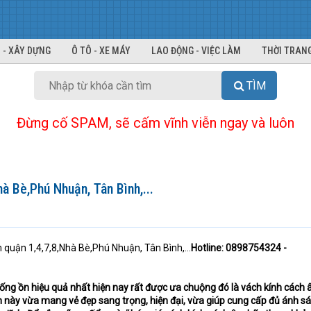
 - XÂY DỰNG
Ô TÔ - XE MÁY
LAO ĐỘNG - VIỆC LÀM
THỜI TRANG
TÌM
Đừng cố SPAM, sẽ cấm vĩnh viễn ngay và luôn
à Bè,Phú Nhuận, Tân Bình,...
uận 1,4,7,8,Nhà Bè,Phú Nhuận, Tân Bình,...
Hotline: 0898754324 -
ống ồn hiệu quả nhất hiện nay rất được ưa chuộng đó là vách kính cách 
ính này vừa mang vẻ đẹp sang trọng, hiện đại, vừa giúp cung cấp đủ ánh s