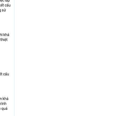
iệc lắp
kết cấu
g sử
hì khả
thiệt
ết cấu
ên khả
rình
u quả