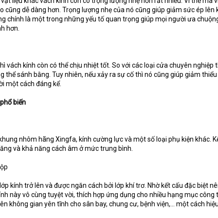
vật liệu khác vách kính còn có trọng lượng nhẹ hơn rất nhiều. Vì thế mà v
cao cũng dễ dàng hơn. Trọng lượng nhẹ của nó cũng giúp giảm sức ép lên 
ũng chính là một trong những yếu tố quan trọng giúp mọi người ưa chuộn
nh hơn.
 vách kính còn có thể chịu nhiệt tốt. So với các loại cửa chuyên nghiệp t
thể sánh bằng. Tuy nhiên, nếu xảy ra sự cố thì nó cũng giúp giảm thiểu 
ời một cách đáng kể.
 phổ biến
 khung nhôm hãng Xingfa, kính cường lực và một số loại phụ kiện khác. K
chăng và khả năng cách âm ở mức trung bình.
hộp
lớp kính trở lên và được ngăn cách bởi lớp khí trơ. Nhờ kết cấu đặc biệt n
ính này vô cùng tuyệt vời, thích hợp ứng dụng cho nhiều hạng mục công t
ên không gian yên tĩnh cho sân bay, chung cư, bệnh viện,… một cách hiệ