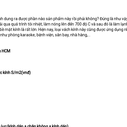
nh dung ra được phần nào sản phẩm này rồi phải không? Đúng là như vậy
i qua quá trình tôi nhiệt, làm nóng lên đến 700 độ C và sau đó là làm lạn
ề mặt kính là rất lớn. Hiện nay, loại vách kính này cũng được ứng dụng n
như phòng karaoke, bệnh viện, sân bay, nhà hàng,…
âm HCM
ớc kính S/m2(vnđ)
g lực/kính dán + chân không + kính dán)