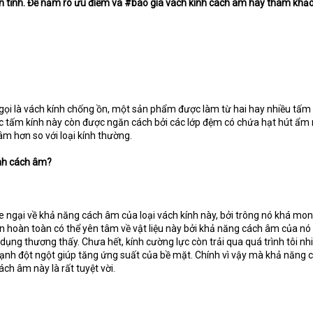
 tĩnh. Để nắm rõ ưu điểm và #báo giá vách kính cách âm hãy tham khảo
ọi là vách kính chống ồn, một sản phẩm được làm từ hai hay nhiều tấm 
ác tấm kính này còn được ngăn cách bởi các lớp đệm có chứa hạt hút ẩ
m hơn so với loại kính thường.
ính cách âm?
 e ngại về khả năng cách âm của loại vách kính này, bởi trông nó khá mo
ạn hoàn toàn có thể yên tâm về vật liệu này bởi khả năng cách âm của n
t dụng thương thấy. Chưa hết, kính cường lực còn trải qua quá trình tôi nhi
ạnh đột ngột giúp tăng ứng suất của bề mặt. Chính vì vậy mà khả năng ch
ách âm này là rất tuyệt vời.