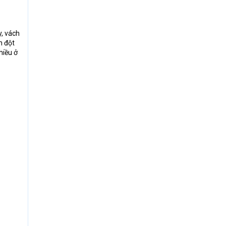
, vách
h đột
hiều ở