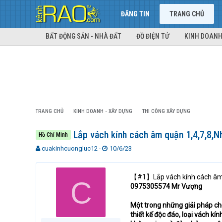
ĐĂNG TIN
TRANG CHỦ
BẤT ĐỘNG SẢN - NHÀ ĐẤT
ĐỒ ĐIỆN TỬ
KINH DOANH
TRANG CHỦ
KINH DOANH - XÂY DỰNG
THI CÔNG XÂY DỰNG
Lắp vách kính cách âm quận 1,4,7,8,Nh
Hồ Chí Minh
T
N
cuakinhcuongluc12
10/6/23
h
g
r
à
e
y
【#1】Lắp vách kính cách âm q
C
a
g
0975305574 Mr Vượng
d
ử
s
i
Một trong những giải pháp ch
t
thiết kế độc đáo, loại vách k
a