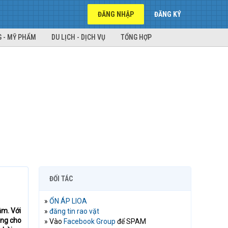
ĐĂNG NHẬP
ĐĂNG KÝ
 - MỸ PHẨM
DU LỊCH - DỊCH VỤ
TỔNG HỢP
ĐỐI TÁC
»
ỔN ÁP LIOA
âm. Với
»
đăng tin rao vặt
áng cho
» Vào
Facebook Group
để SPAM