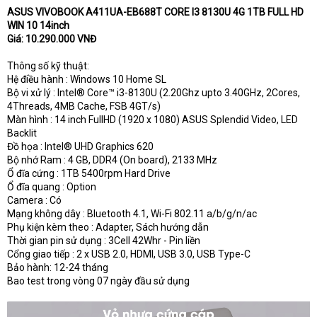
ASUS VIVOBOOK A411UA-EB688T CORE I3 8130U 4G 1TB FULL HD
t
WIN 10 14inch
e
r
Giá: 10.290.000 VNĐ
Thông số kỹ thuật:
Hệ điều hành : Windows 10 Home SL
Bộ vi xử lý : Intel® Core™ i3-8130U (2.20Ghz upto 3.40GHz, 2Cores,
4Threads, 4MB Cache, FSB 4GT/s)
Màn hình : 14 inch FullHD (1920 x 1080) ASUS Splendid Video, LED
Backlit
Đồ họa : Intel® UHD Graphics 620
Bộ nhớ Ram : 4 GB, DDR4 (On board), 2133 MHz
Ổ đĩa cứng : 1TB 5400rpm Hard Drive
Ổ đĩa quang : Option
Camera : Có
Mạng không dây : Bluetooth 4.1, Wi-Fi 802.11 a/b/g/n/ac
Phụ kiện kèm theo : Adapter, Sách hướng dẫn
Thời gian pin sử dụng : 3Cell 42Whr - Pin liền
Cổng giao tiếp : 2 x USB 2.0, HDMI, USB 3.0, USB Type-C
Bảo hành: 12-24 tháng
Bao test trong vòng 07 ngày đầu sử dụng