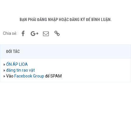
BẠN PHẢI ĐĂNG NHẬP HOẶC ĐĂNG KÝ ĐỂ BÌNH LUẬN.
Facebook
Google+
Email
Link
Chia sẻ:
ĐỐI TÁC
»
ỔN ÁP LIOA
»
đăng tin rao vặt
» Vào
Facebook Group
để SPAM