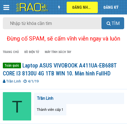
ĐĂNG NHẬP
ĐĂNG KÝ
TÌM
Đừng cố SPAM, sẽ cấm vĩnh viễn ngay và luôn
TRANG CHỦ
ĐỒ ĐIỆN TỬ
MÁY TÍNH XÁCH TAY
Laptop ASUS VIVOBOOK A411UA-EB688T
Toàn quốc
CORE I3 8130U 4G 1TB WIN 10. Màn hình FullHD
T
N
Trần Linh
4/1/19
h
g
r
à
e
y
Trần Linh
T
a
g
d
ử
Thành viên cấp 1
s
i
t
a
r