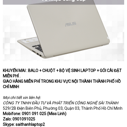
KHUYẾN MAI : BALO + CHUỘT + BỘ VỆ SINH LAPTOP + GÓI CÀI ĐẶT
MIỄN PHÍ .
GIAO HÀNG MIỄN PHÍ TRONG KHU VỰC NỘI THÀNH THÀNH PHỐ HỒ
CHÍ MINH
Mọi chi tiết xin liên hệ:
CÔNG TY TNHH ĐẦU TƯ VÀ PHÁT TRIỂN CÔNG NGHỆ SÀI THÀNH
529/2B Điện Biên Phủ, Phường 03, Quận 03, Thành Phố Hồ Chí Minh
Mobifone: 0901 091 025 (Miss Linh)
Zalo: 0901091025
Skype: saithanhlaptop2