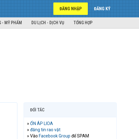
ĐĂNG NHẬP
ĐĂNG KÝ
 - MỸ PHẨM
DU LỊCH - DỊCH VỤ
TỔNG HỢP
ĐỐI TÁC
»
ỔN ÁP LIOA
»
đăng tin rao vặt
» Vào
Facebook Group
để SPAM