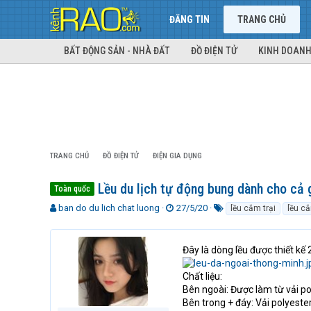
ĐĂNG TIN
TRANG CHỦ
BẤT ĐỘNG SẢN - NHÀ ĐẤT
ĐỒ ĐIỆN TỬ
KINH DOANH
TRANG CHỦ
ĐỒ ĐIỆN TỬ
ĐIỆN GIA DỤNG
Lều du lịch tự động bung dành cho cả 
Toàn quốc
T
N
T
ban do du lich chat luong
27/5/20
lều cắm trại
lều cắ
h
g
ừ
r
à
k
e
y
h
Đây là dòng lều được thiết kế
a
g
ó
d
ử
a
Chất liệu:
s
i
Bên ngoài: Được làm từ vải po
t
Bên trong + đáy: Vải polyes
a