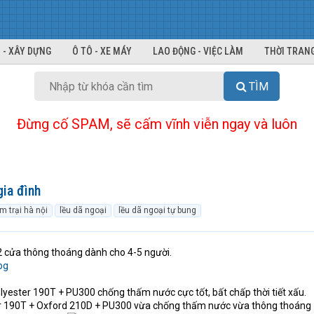
 - XÂY DỰNG
Ô TÔ - XE MÁY
LAO ĐỘNG - VIỆC LÀM
THỜI TRANG
TÌM
Đừng cố SPAM, sẽ cấm vĩnh viễn ngay và luôn
gia đình
m trại hà nội
lều dã ngoại
lều dã ngoại tự bung
 2 cửa thông thoáng dành cho 4-5 người.
lyester 190T + PU300 chống thấm nước cực tốt, bất chấp thời tiết xấu.
ter 190T + Oxford 210D + PU300 vừa chống thấm nước vừa thông thoáng