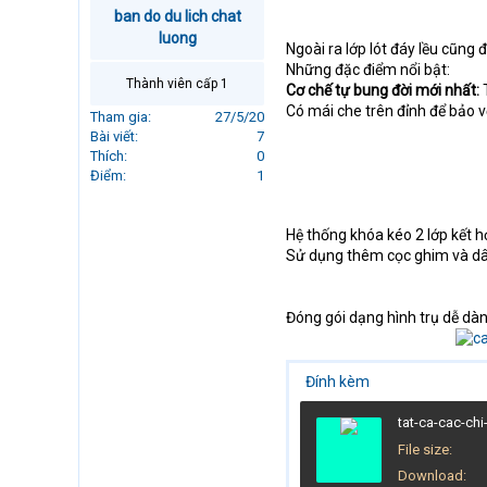
r
ban do du lich chat
t
luong
Ngoài ra lớp lót đáy lều cũng
e
Những đặc điểm nổi bật:
r
Thành viên cấp 1
Cơ chế tự bung đời mới nhất:
T
Có mái che trên đỉnh để bảo v
Tham gia
27/5/20
Bài viết
7
Thích
0
Điểm
1
Hệ thống khóa kéo 2 lớp kết 
Sử dụng thêm cọc ghim và dây
Đóng gói dạng hình trụ dễ dàn
Đính kèm
tat-ca-cac-chi-
File size
Download