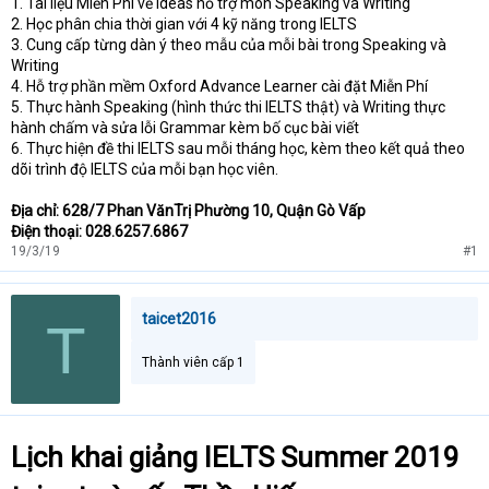
1. Tài liệu Miễn Phí về Ideas hỗ trợ môn Speaking và Writing
2. Học phân chia thời gian với 4 kỹ năng trong IELTS
3. Cung cấp từng dàn ý theo mẫu của mỗi bài trong Speaking và
Writing
4. Hỗ trợ phần mềm Oxford Advance Learner cài đặt Miễn Phí
5. Thực hành Speaking (hình thức thi IELTS thật) và Writing thực
hành chấm và sửa lỗi Grammar kèm bố cục bài viết
6. Thực hiện đề thi IELTS sau mỗi tháng học, kèm theo kết quả theo
dõi trình độ IELTS của mỗi bạn học viên.
Địa chỉ: 628/7 Phan VănTrị Phường 10, Quận Gò Vấp
Điện thoại: 028.6257.6867
19/3/19
#1
taicet2016
T
Thành viên cấp 1
Lịch khai giảng IELTS Summer 2019