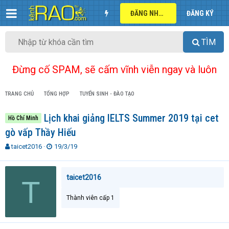
ĐĂNG NHẬP
ĐĂNG KÝ
TÌM
Đừng cố SPAM, sẽ cấm vĩnh viễn ngay và luôn
TRANG CHỦ
TỔNG HỢP
TUYỂN SINH - ĐÀO TẠO
Lịch khai giảng IELTS Summer 2019 tại cet
Hồ Chí Minh
gò vấp Thầy Hiếu
T
N
taicet2016
19/3/19
h
g
r
à
e
y
taicet2016
T
a
g
d
ử
Thành viên cấp 1
s
i
t
a
r