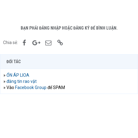
BẠN PHẢI ĐĂNG NHẬP HOẶC ĐĂNG KÝ ĐỂ BÌNH LUẬN.
Facebook
Google+
Email
Link
Chia sẻ:
ĐỐI TÁC
»
ỔN ÁP LIOA
»
đăng tin rao vặt
» Vào
Facebook Group
để SPAM