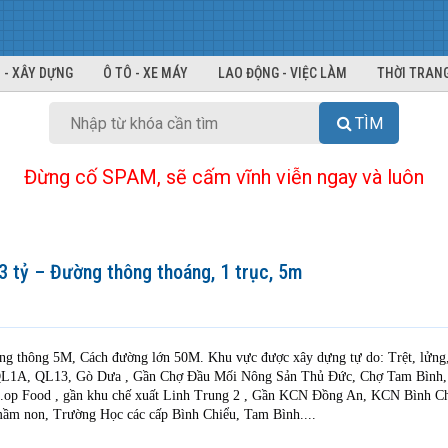
 - XÂY DỰNG
Ô TÔ - XE MÁY
LAO ĐỘNG - VIỆC LÀM
THỜI TRANG
TÌM
Đừng cố SPAM, sẽ cấm vĩnh viễn ngay và luôn
3 tỷ – Đường thông thoáng, 1 trục, 5m
g thông 5M, Cách đường lớn 50M. Khu vực được xây dựng tự do: Trệt, lửng,
3, QL1A, QL13, Gò Dưa , Gần Chợ Đầu Mối Nông Sản Thủ Đức, Chợ Tam Bình
.op Food , gần khu chế xuất Linh Trung 2 , Gần KCN Đồng An, KCN Bình Ch
m non, Trường Học các cấp Bình Chiểu, Tam Bình....