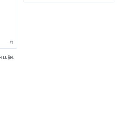
#1
H LUẬN.