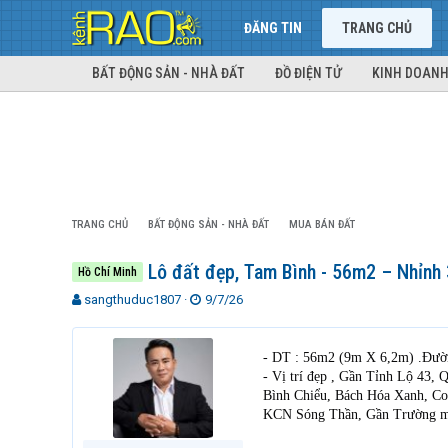
ĐĂNG TIN
TRANG CHỦ
BẤT ĐỘNG SẢN - NHÀ ĐẤT
ĐỒ ĐIỆN TỬ
KINH DOANH
TRANG CHỦ
BẤT ĐỘNG SẢN - NHÀ ĐẤT
MUA BÁN ĐẤT
Lô đất đẹp, Tam Bình - 56m2 – Nhỉnh 
Hồ Chí Minh
T
N
sangthuduc1807
9/7/26
h
g
r
à
e
y
- DT : 56m2 (9m X 6,2m) .Đườn
a
g
- Vị trí đẹp , Gần Tỉnh Lộ 4
d
ử
Bình Chiểu, Bách Hóa Xanh, Co
s
i
KCN Sóng Thần, Gần Trường mầ
t
a