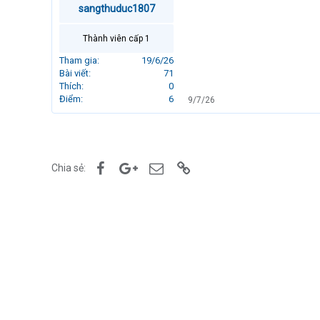
sangthuduc1807
r
t
e
Thành viên cấp 1
r
Tham gia
19/6/26
Bài viết
71
Thích
0
Điểm
6
9/7/26
Facebook
Google+
Email
Link
Chia sẻ: