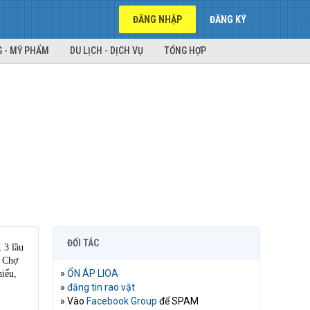
ĐĂNG NHẬP
ĐĂNG KÝ
 - MỸ PHẨM
DU LỊCH - DỊCH VỤ
TỔNG HỢP
ĐỐI TÁC
 3 lầu
, Chợ
»
ỔN ÁP LIOA
iểu,
»
đăng tin rao vặt
» Vào
Facebook Group
để SPAM