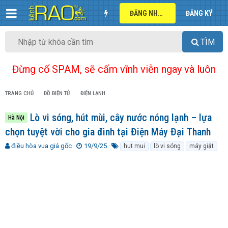
ĐĂNG NHẬP
ĐĂNG KÝ
TÌM
Đừng cố SPAM, sẽ cấm vĩnh viễn ngay và luôn
TRANG CHỦ
ĐỒ ĐIỆN TỬ
ĐIỆN LẠNH
Lò vi sóng, hút mùi, cây nước nóng lạnh – lựa
Hà Nội
chọn tuyệt vời cho gia đình tại Điện Máy Đại Thanh
T
N
T
điều hòa vua giá gốc
19/9/25
hut mui
lò vi sóng
máy giặt
h
g
ừ
r
à
k
e
y
h
a
g
ó
d
ử
a
s
i
t
a
r