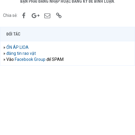
BẠN PHẢI ĐĂNG NHẬP HOẶC ĐĂNG KÝ ĐỂ BÌNH LUẬN.
Facebook
Google+
Email
Link
Chia sẻ:
ĐỐI TÁC
»
ỔN ÁP LIOA
»
đăng tin rao vặt
» Vào
Facebook Group
để SPAM