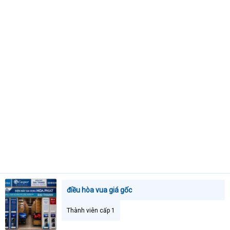
t
e
r
điều hòa vua giá gốc
Thành viên cấp 1