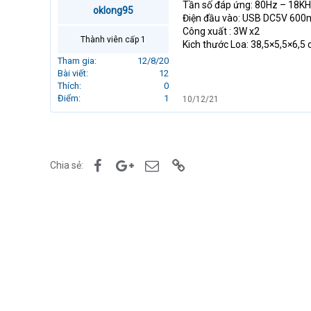
Tần số đáp ứng: 80Hz – 18K
r
oklong95
Điện đầu vào: USB DC5V 60
t
Công xuất : 3W x2
e
Thành viên cấp 1
Kich thước Loa: 38,5×5,5×6,5
r
Tham gia
12/8/20
Bài viết
12
Thích
0
Điểm
1
10/12/21
Facebook
Google+
Email
Link
Chia sẻ: