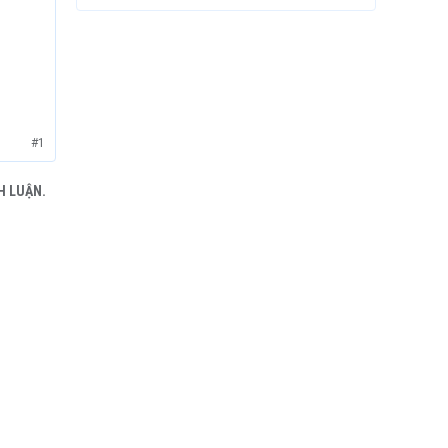
#1
H LUẬN.