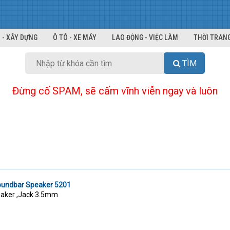
 - XÂY DỰNG
Ô TÔ - XE MÁY
LAO ĐỘNG - VIỆC LÀM
THỜI TRANG
TÌM
Đừng cố SPAM, sẽ cấm vĩnh viễn ngay và luôn
undbar Speaker 5201
peaker ,Jack 3.5mm