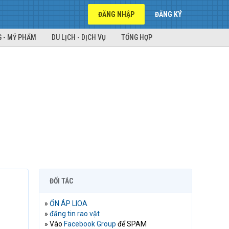
ĐĂNG NHẬP
ĐĂNG KÝ
 - MỸ PHẨM
DU LỊCH - DỊCH VỤ
TỔNG HỢP
ĐỐI TÁC
»
ỔN ÁP LIOA
»
đăng tin rao vặt
» Vào
Facebook Group
để SPAM