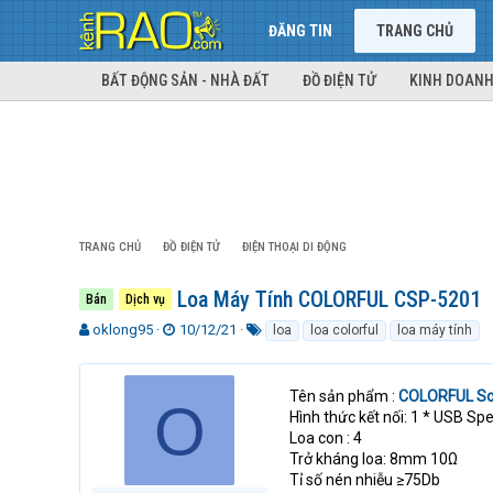
ĐĂNG TIN
TRANG CHỦ
BẤT ĐỘNG SẢN - NHÀ ĐẤT
ĐỒ ĐIỆN TỬ
KINH DOANH
TRANG CHỦ
ĐỒ ĐIỆN TỬ
ĐIỆN THOẠI DI ĐỘNG
Loa Máy Tính COLORFUL CSP-5201
Bán
Dịch vụ
T
N
T
oklong95
10/12/21
loa
loa colorful
loa máy tính
h
g
ừ
r
à
k
e
y
h
Tên sản phẩm :
COLORFUL So
O
a
g
ó
Hình thức kết nối: 1 * USB S
d
ử
a
Loa con : 4
s
i
Trở kháng loa: 8mm 10Ω
t
Tỉ số nén nhiễu ≥75Db
a