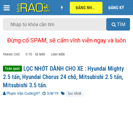
ĐĂNG NHẬP
ĐĂNG KÝ
TÌM
Đừng cố SPAM, sẽ cấm vĩnh viễn ngay và luôn
TRANG CHỦ
Ô TÔ - XE MÁY
LINH KIỆN
LỌC NHỚT DÀNH CHO XE : Hyundai Mighty
Toàn quốc
2.5 tấn, Hyundai Chorus 24 chỗ, Mitsubishi 2.5 tấn,
Mitsubishi 3.5 tấn.
T
N
T
Phạm Văn Cường97
3/8/19
lọc nhớt
h
g
ừ
r
à
k
e
y
h
a
g
ó
d
ử
a
s
i
t