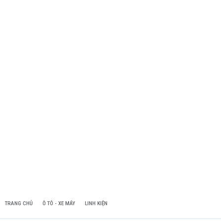
TRANG CHỦ
Ô TÔ - XE MÁY
LINH KIỆN