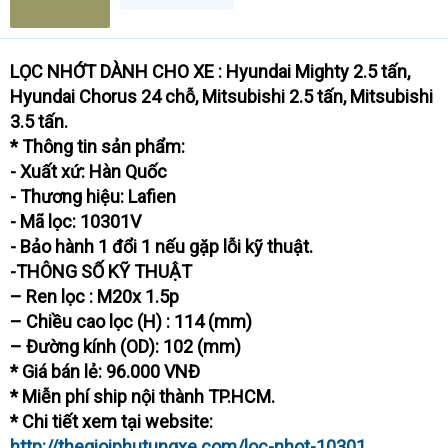
LỌC NHỚT DÀNH CHO XE : Hyundai Mighty 2.5 tấn,
Hyundai Chorus 24 chỗ, Mitsubishi 2.5 tấn, Mitsubishi
3.5 tấn.
* Thông tin sản phẩm:
- Xuất xứ: Hàn Quốc
- Thương hiệu: Lafien
- Mã lọc: 10301V
- Bảo hành 1 đổi 1 nếu gặp lỗi kỹ thuật.
-THÔNG SỐ KỸ THUẬT
– Ren lọc : M20x 1.5p
– Chiều cao lọc (H) : 114 (mm)
– Đường kính (OD): 102 (mm)
* Giá bán lẻ: 96.000 VNĐ
* Miễn phí ship nội thành TP.HCM.
* Chi tiết xem tại website:
http://thegioiphutungxe.com/loc-nhot-10301