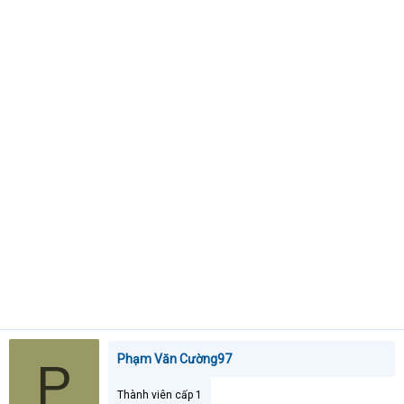
a
r
t
e
r
Phạm Văn Cường97
P
Thành viên cấp 1