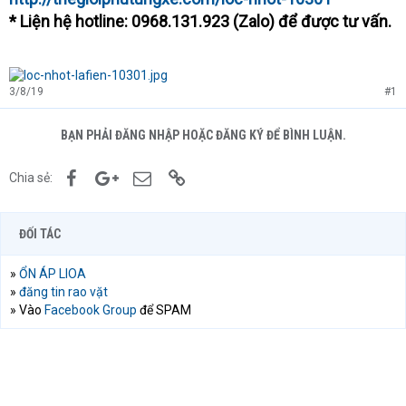
* Liện hệ hotline: 0968.131.923 (Zalo) để được tư vấn.
3/8/19
#1
BẠN PHẢI ĐĂNG NHẬP HOẶC ĐĂNG KÝ ĐỂ BÌNH LUẬN.
Facebook
Google+
Email
Link
Chia sẻ:
ĐỐI TÁC
»
ỔN ÁP LIOA
»
đăng tin rao vặt
» Vào
Facebook Group
để SPAM