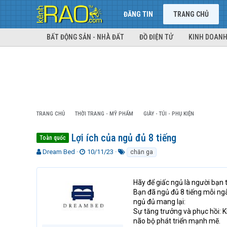
ĐĂNG TIN
TRANG CHỦ
BẤT ĐỘNG SẢN - NHÀ ĐẤT
ĐỒ ĐIỆN TỬ
KINH DOANH
TRANG CHỦ
THỜI TRANG - MỸ PHẨM
GIÀY - TÚI - PHỤ KIỆN
Lợi ích của ngủ đủ 8 tiếng
Toàn quốc
T
N
T
Dream Bed
10/11/23
chăn ga
h
g
ừ
r
à
k
e
y
h
Hãy để giấc ngủ là người bạn t
a
g
ó
Bạn đã ngủ đủ 8 tiếng mỗi ngà
d
ử
a
ngủ đủ mang lại:
s
i
Sự tăng trưởng và phục hồi: Kh
t
não bộ phát triển mạnh mẽ.
a