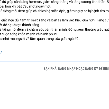
gủ đủ giúp cân bằng hormon, giảm căng thẳng và tăng cường tinh thần. 
oái hơn khi bắt đầu một ngày mới.
 tiếng mỗi đêm giúp cải thiện hệ miễn dịch, giảm nguy cơ bị bệnh tim 
 giấc ngủ đủ, tâm trí sẽ rõ ràng và bạn sẽ làm việc hiệu quả hơn. Tăng c
ời để đạt được thành công.
 8 tiếng mỗi đêm và chăm sóc bản thân mình. Đừng xem thường giấc ngủ,
ột cuộc sống khỏe mạnh và hạnh phúc!
hắc nhở mọi người về tầm quan trọng của giấc ngủ đủ...
n/
BẠN PHẢI ĐĂNG NHẬP HOẶC ĐĂNG KÝ ĐỂ BÌN