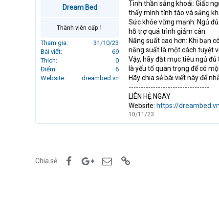
Tinh thần sảng khoái: Giấc n
r
Dream Bed
thấy mình tỉnh táo và sảng kh
t
Sức khỏe vững mạnh: Ngủ đủ 8
e
Thành viên cấp 1
hỗ trợ quá trình giảm cân.
r
Năng suất cao hơn: Khi bạn có
Tham gia
31/10/23
năng suất là một cách tuyệt v
Bài viết
69
Vậy, hãy đặt mục tiêu ngủ đủ
Thích
0
là yếu tố quan trọng để có m
Điểm
6
Hãy chia sẻ bài viết này để n
Website
dreambed.vn
---------------------------------
LIÊN HỆ NGAY
Website:
https://dreambed.v
10/11/23
Facebook
Google+
Email
Link
Chia sẻ: