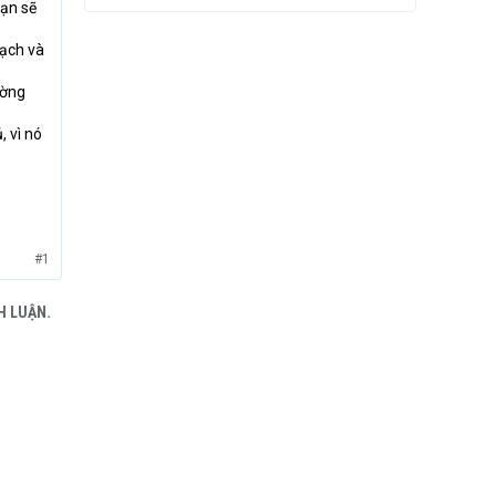
Bạn sẽ
mạch và
ường
 vì nó
#1
H LUẬN.