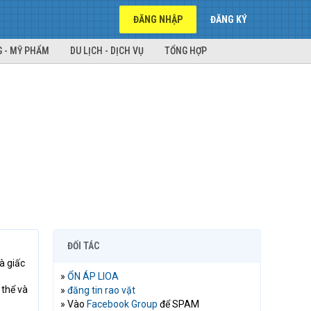
ĐĂNG NHẬP
ĐĂNG KÝ
 - MỸ PHẨM
DU LỊCH - DỊCH VỤ
TỔNG HỢP
ĐỐI TÁC
à giấc
»
ỔN ÁP LIOA
 thể và
»
đăng tin rao vặt
» Vào
Facebook Group
để SPAM