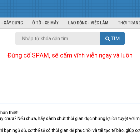
 - XÂY DỰNG
Ô TÔ - XE MÁY
LAO ĐỘNG - VIỆC LÀM
THỜI TRANG
TÌM
Đừng cố SPAM, sẽ cấm vĩnh viễn ngay và luôn
hân thiết!
y chưa? Nếu chưa, hãy dành chút thời gian đọc những lợi ích tuyệt vời m
i bạn ngủ đủ, cơ thể sẽ có thời gian để phục hồi và tái tạo tế bào, giúp cơ