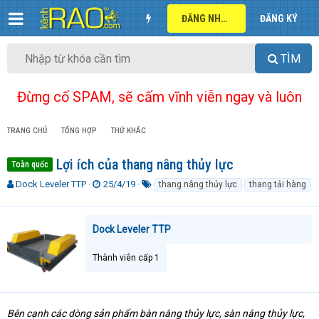
ĐĂNG NHẬP
ĐĂNG KÝ
TÌM
Đừng cố SPAM, sẽ cấm vĩnh viễn ngay và luôn
TRANG CHỦ
TỔNG HỢP
THỨ KHÁC
Lợi ích của thang nâng thủy lực
Toàn quốc
T
N
T
Dock Leveler TTP
25/4/19
thang nâng thủy lực
thang tải hàng
h
g
ừ
r
à
k
e
y
h
Dock Leveler TTP
a
g
ó
d
ử
a
Thành viên cấp 1
s
i
t
a
r
t
Bên cạnh các dòng sản phẩm bàn nâng thủy lực, sàn nâng thủy lực,