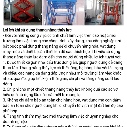
Lợi ích khi sử dụng thang nâng thủy lực
- Đối với những công việc có tính chất làm việc trên cao hoặc môi
trường làm việc trong các công trình xây dựng, khu công nghiệp nơi
bắt buộc phải dùng thang nâng để di chuyển hàng hóa, vật dụng,
máy móc và thiết bị cần thiết lên độ cao thích hợp. Thì việc sử dụng
thang nâng thủy lực đem đến cho người dùng nhiều lợi ích tuyệt vời:
1. Được thiết kế gọn nhẹ, cấu trúc đơn giản, giúp người dùng dễ dàng
thao tác. Thang nâng thủy lực có thể nâng, hạ hàng hóa với tải trọng
và chiều cao nâng đa dạng đáp ứng nhiều môi trường làm việc khác
nhau; qua đó, giúp tiết kiệm thời gian, chi phí và tăng năng suất lao
động.
2. Chi phí cho một chiếc thang nâng thủy lực không quá cao so với
hiệu quả sử dụng lâu dài mà thiết bị mang lại.
3. Không chỉ đảm bảo an toàn cho hàng hóa, vật dụng mà còn đảm
bảo an toàn cho người dùng khi di chuyển từ vị trí mặt đất lên độ cao
phù hợp.
4. Tăng tính thẩm mỹ, tạo môi trường làm việc chuyên nghiệp cho
doanh nghiệp.
5. Tuổi thọ của các dòng thang nâng thủy lực chất lượng cao khá lâu,