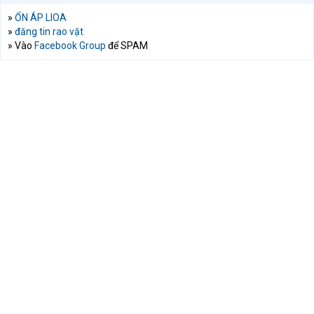
»
ỔN ÁP LIOA
»
đăng tin rao vặt
» Vào
Facebook Group
để SPAM