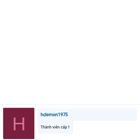
t
e
r
hclemon1975
H
Thành viên cấp 1