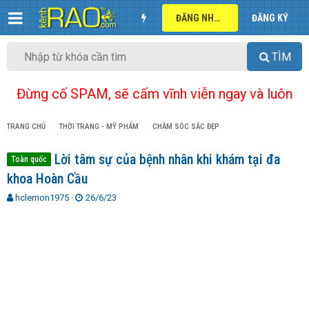
ĐĂNG NHẬP
ĐĂNG KÝ
TÌM
Đừng cố SPAM, sẽ cấm vĩnh viễn ngay và luôn
TRANG CHỦ
THỜI TRANG - MỸ PHẨM
CHĂM SÓC SẮC ĐẸP
Lời tâm sự của bệnh nhân khi khám tại đa
Toàn quốc
khoa Hoàn Cầu
T
N
hclemon1975
26/6/23
h
g
r
à
e
y
a
g
d
ử
s
i
t
a
r