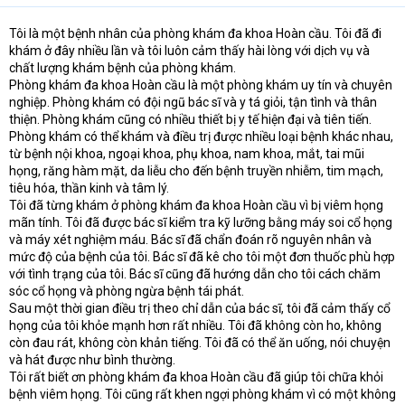
Tôi là một bệnh nhân của phòng khám đa khoa Hoàn cầu. Tôi đã đi
khám ở đây nhiều lần và tôi luôn cảm thấy hài lòng với dịch vụ và
chất lượng khám bệnh của phòng khám.
Phòng khám đa khoa Hoàn cầu là một phòng khám uy tín và chuyên
nghiệp. Phòng khám có đội ngũ bác sĩ và y tá giỏi, tận tình và thân
thiện. Phòng khám cũng có nhiều thiết bị y tế hiện đại và tiên tiến.
Phòng khám có thể khám và điều trị được nhiều loại bệnh khác nhau,
từ bệnh nội khoa, ngoại khoa, phụ khoa, nam khoa, mắt, tai mũi
họng, răng hàm mặt, da liễu cho đến bệnh truyền nhiễm, tim mạch,
tiêu hóa, thần kinh và tâm lý.
Tôi đã từng khám ở phòng khám đa khoa Hoàn cầu vì bị viêm họng
mãn tính. Tôi đã được bác sĩ kiểm tra kỹ lưỡng bằng máy soi cổ họng
và máy xét nghiệm máu. Bác sĩ đã chẩn đoán rõ nguyên nhân và
mức độ của bệnh của tôi. Bác sĩ đã kê cho tôi một đơn thuốc phù hợp
với tình trạng của tôi. Bác sĩ cũng đã hướng dẫn cho tôi cách chăm
sóc cổ họng và phòng ngừa bệnh tái phát.
Sau một thời gian điều trị theo chỉ dẫn của bác sĩ, tôi đã cảm thấy cổ
họng của tôi khỏe mạnh hơn rất nhiều. Tôi đã không còn ho, không
còn đau rát, không còn khản tiếng. Tôi đã có thể ăn uống, nói chuyện
và hát được như bình thường.
Tôi rất biết ơn phòng khám đa khoa Hoàn cầu đã giúp tôi chữa khỏi
bệnh viêm họng. Tôi cũng rất khen ngợi phòng khám vì có một không