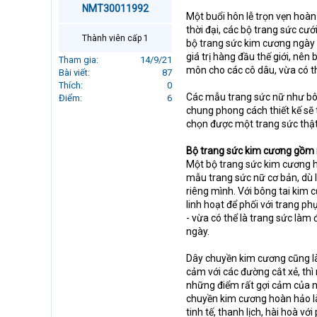
NMT30011992
r
Một buổi hôn lễ trọn vẹn hoà
t
thời đại, các bộ trang sức cư
e
Thành viên cấp 1
bộ trang sức kim cương ngày cà
r
giá trị hàng đầu thế giới, nê
Tham gia
14/9/21
môn cho các cô dâu, vừa có th
Bài viết
87
Thích
0
Các mẫu trang sức nữ như bôn
Điểm
6
chung phong cách thiết kế sẽ 
chọn được một trang sức thật 
Bộ trang sức kim cương gồm 
Một bộ trang sức kim cương h
mẫu trang sức nữ cơ bản, dù 
riêng mình. Với bông tai kim 
linh hoạt để phối với trang ph
- vừa có thể là trang sức làm
ngày.
Dây chuyền kim cương cũng là
cảm với các đường cắt xẻ, thì
những điểm rất gợi cảm của nữ
chuyền kim cương hoàn hảo là 
tinh tế, thanh lịch, hài hoà v