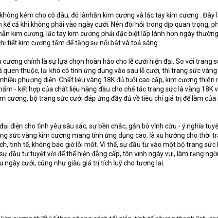
không kém cho cô dâu, đó lànhẫn kim cương và lắc tay kim cương . Đây l
 kể cả khi không phải vào ngày cưới. Nên đòi hỏi trong dịp quan trọng, 
nhẫn kim cương, lắc tay kim cương phải đặc biệt lấp lánh hơn ngày thườn
chi tiết kim cương tấm để tăng sự nổi bật và toả sáng.
 cương chính là sự lựa chọn hoàn hảo cho lễ cưới hiện đại. So với trang 
quen thuộc, lại khó có tính ứng dụng vào sau lễ cưới, thì trang sức vàng
 nhiều phương diện. Chất liệu vàng 18K đủ tuổi cao cấp, kim cương thiên 
hẩm - kết hợp của chất liệu hàng đầu cho chế tác trang sức là vàng 18K 
à kim cương, bộ trang sức cưới đáp ứng đầy đủ về tiêu chí giá trị để làm của
i diện cho tình yêu sâu sắc, sự bền chắc, gắn bó vĩnh cữu - ý nghĩa tuyệ
trang sức vàng kim cương mang tính ứng dụng cao, là xu hướng cho thời t
h, tinh tế, không bao giờ lỗi mốt. Vì thế, sự đầu tư vào một bộ trang sức
sự đầu tư tuyệt vời để thể hiện đẳng cấp, tôn vinh ngày vui, làm rạng ng
 ngày cưới, cũng như giàu giá trị tích luỹ cho tương lai.