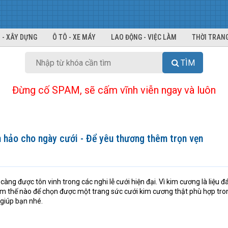
 - XÂY DỰNG
Ô TÔ - XE MÁY
LAO ĐỘNG - VIỆC LÀM
THỜI TRANG
TÌM
Đừng cố SPAM, sẽ cấm vĩnh viễn ngay và luôn
 hảo cho ngày cưới - Để yêu thương thêm trọn vẹn
àng được tôn vinh trong các nghi lễ cưới hiện đại. Vì kim cương là liệu đ
 Làm thế nào để chọn được một trang sức cưới kim cương thật phù hợp tro
 giúp bạn nhé.