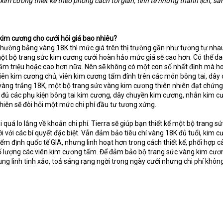
kim cương thiết kế theo phong cách tối giản, tinh tế nhưng thanh lịch, sa
kim cương cho cưới hỏi giá bao nhiêu?
thường bằng vàng 18K thì mức giá trên thị trường gần như tương tự nha
 một bộ trang sức kim cương cưới hoàn hảo mức giá sẽ cao hơn. Có thể d
 trăm triệu hoặc cao hơn nữa. Nên sẽ không có một con số nhất định mà h
viên kim cương chủ, viên kim cương tấm đính trên các món bông tai, dây
u vàng trắng 18K, một bộ trang sức vàng kim cương thiên nhiên đạt chứn
y đủ các phụ kiện bông tai kim cương, dây chuyền kim cương, nhẫn kim c
hiên sẽ đòi hỏi một mức chi phí đầu tư tương xứng.
quá lo lắng về khoản chi phí. Tierra sẽ giúp bạn thiết kế một bộ trang s
với các bí quyết đặc biệt. Vẫn đảm bảo tiêu chí vàng 18K đủ tuổi, kim 
ểm định quốc tế GIA, nhưng linh hoạt hơn trong cách thiết kế, phối hợp c
ố lượng các viên kim cương tấm. Để đảm bảo bộ trang sức vàng kim cươ
ng linh tinh xảo, toả sáng rạng ngời trong ngày cưới nhưng chi phí khôn