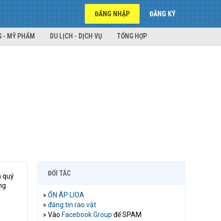
ĐĂNG NHẬP
ĐĂNG KÝ
 - MỸ PHẨM
DU LỊCH - DỊCH VỤ
TỔNG HỢP
ĐỐI TÁC
á quý
ng
»
ỔN ÁP LIOA
»
đăng tin rao vặt
» Vào
Facebook Group
để SPAM