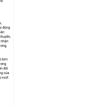
ng
u,
ao động
oàn
 chuyền,
g nhận
ương,
ức kim
cương
ân đối
ng của
g vượt