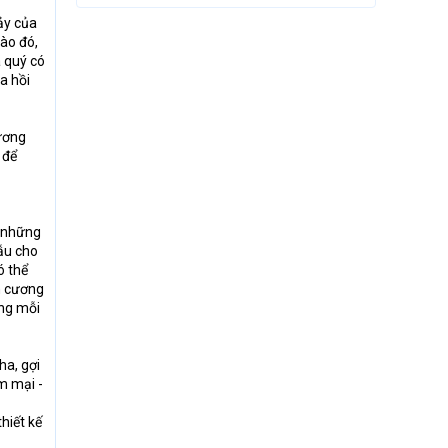
ảy của
vào đó,
á quý có
a hồi
ương
 để
à những
ẫu cho
ó thể
im cương
ang mỗi
ha, gợi
m mại -
hiết kế