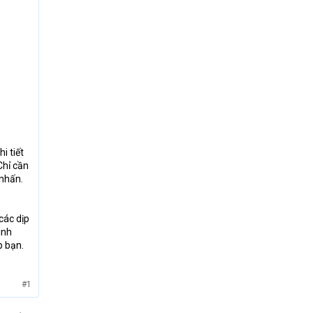
i tiết
Chỉ cần
 nhấn.
các dịp
inh
p bạn.
#1