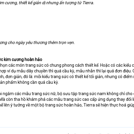
m cương, thiết kế giản dị nhưng ấn tượng từ Tierra.
ương cho ngày yêu thương thêm trọn vẹn.
sức kim cương hoàn hảo
họn các món trang sức có chung phong cách thiết kế. Hoặc có các kiểu ch
ợp ví dụ mẫu dây chuyền thì quá cầu kỳ, mẫu nhẫn thì lại quá đơn điệu. 
, đơn giản, đó là: mỗi kiểu trang sức có thiết kế tối giản, nhưng có điểm
sản phẩm không cần quá cầu kỳ.
hội ngắm các mẫu trang sức nữ, bộ sưu tập trang sức nam không chỉ cho 
. Mà còn tha hồ khám phá các mẫu trang sức cao cấp ứng dụng thay đổi l
ể lên ý tưởng về một bộ trang sức hoàn hảo, Tierra sẽ hiện thực hoá giú