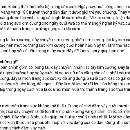
n hảo không thể nào thiếu bộ trang sức cưới. Ngày nay, hoà cùng dòng ch
ới vàng vàng 18K truyền thống dần dần ít được giới trẻ yêu chuộng. Thay 
ng được tôn vinh trong các nghi lễ cưới hiện đại. Vì kim cương là liệu đ
n bộ trang sức kim cương cho ngày cưới vừa có thể mang ý nghĩa kỷ vật, củ
ể trở thành trang sức ứng dụng sau khi cưới.
g tai kim cương, dây chuyền kim cương, nhẫn kim cương, lắc tay kim c
tạo nên một bộ trang sức kim cương cưới hoàn hảo. Vậy thì, làm thế nào
phù hợp với cô dâu trong ngày cưới. Hãy để Tierra gợi ý giúp bạn nhé.
những gì?
oàn chỉnh gồm có: bông tai, dây chuyền, nhẫn, lắc tay kim cương. Đây l
là ngày thường hay ngày cưới thì người nữ nào cũng cần có ít nhất vài m
cương, đây là món trang sức cực kỳ dễ ứng dụng. Sau lễ cưới, các cô gái c
ục công sở, tiệc tùng, dã ngoại… Đây là một lợi thế rất lớn của bông tai k
 đẹp trong ngày cưới, vừa là của hồi môn, vừa trở thành trang sức thời tr
 một món trang sức không thể thiếu. Trong các bộ đầm váy cưới thướt t
 một sợi dây chuyền là để tôn thêm phần xương vai gợi cảm, chiếc cổ mề
 giới. Đây cũng là phụ kiện giúp thu hút sự chú ý nhiều nhất. Một sợi dây
có kích thước vừa phải, phù hợp với vóc dáng của cô dâu. Cũng như có t
ới phong cách đầm váy cưới.