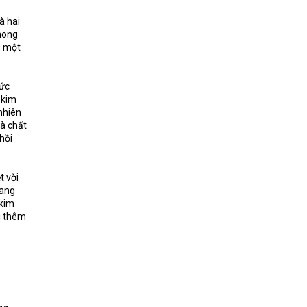
à hai
phong
g một
sức
 kim
nhiên
và chất
 hồi
t vời
rang
 kim
ời thêm