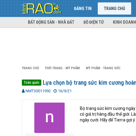
ĐĂNG TIN
TRANG CHỦ
BẤT ĐỘNG SẢN - NHÀ ĐẤT
ĐỒ ĐIỆN TỬ
KINH DOANH
TRANG CHỦ
THỜI TRANG - MỸ PHẨM
MỸ PHẨM - TRANG SỨC
Lựa chọn bộ trang sức kim cương hoàn
Toàn quốc
T
N
NMT30011992
16/9/21
h
g
r
à
e
y
Bộ trang sức kim cương ngày c
a
g
có giá trị hàng đầu thế giới.
d
ử
ngày cưới. Hãy để Tierra gợi ý
s
i
t
a