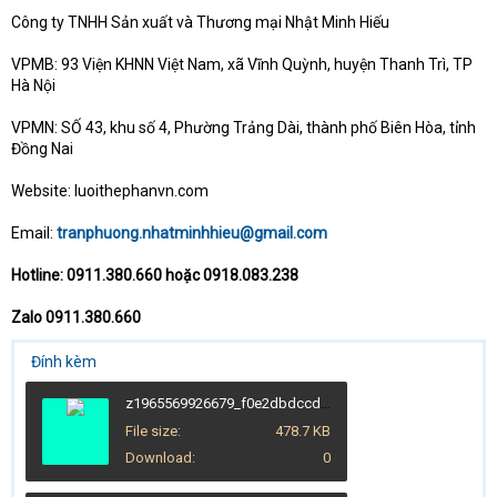
Công ty TNHH Sản xuất và Thương mại Nhật Minh Hiếu
VPMB: 93 Viện KHNN Việt Nam, xã Vĩnh Quỳnh, huyện Thanh Trì, TP
Hà Nội
VPMN: SỐ 43, khu số 4, Phường Trảng Dài, thành phố Biên Hòa, tỉnh
Đồng Nai
Website: luoithephanvn.com
Email:
tranphuong.nhatminhhieu@gmail.com
Hotline: 0911.380.660 hoặc 0918.083.238
Zalo 0911.380.660
Đính kèm
z1965569926679_f0e2dbdccda4ddc21fc4a83dc7633857.jpg
File size
478.7 KB
Download
0