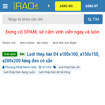
ĐĂNG NHẬP
ĐĂNG KÝ
TÌM
Đừng cố SPAM, sẽ cấm vĩnh viễn ngay và luôn
TRANG CHỦ
KINH DOANH - XÂY DỰNG
MUA BÁN QUA MẠNG
Lưới thép hàn D4 a100x100, a150x150,
Toàn quốc
Bán
a200x200 hàng đen có sẵn
T
N
T
Phương Nhật Minh Hiếu
9/7/20
lưới thép hàn d4
h
g
ừ
lưới thép hàn dạng cuộn
lưới thép hàn đổ bê tông
r
à
k
e
y
h
a
g
ó
d
ử
a
s
i
t
a
r