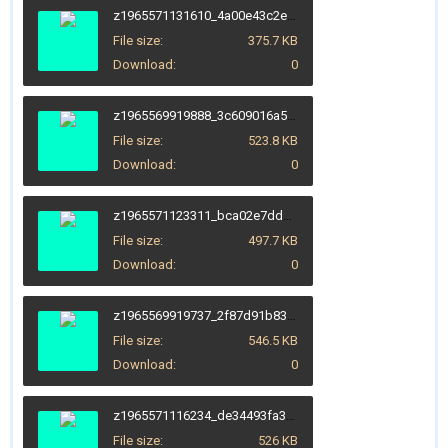
z1965571131610_4a00e43c2ece77a5dbb9720246bab9ac.jpg
File size
375.7 KB
Download
0
z1965569919888_3c609016a5fcf730a76f6a56a7fc6595.jpg
File size
523.8 KB
Download
0
z1965571123311_bca02e7dd8fd47eab9e7919ed5e7481b.jpg
File size
497.7 KB
Download
0
z1965569919737_2f87d91b8336c6856f854c4846ef525d.jpg
File size
546.5 KB
Download
0
z1965571116234_de34493fa358968149fce2e04e9984dc.jpg
File size
526 KB