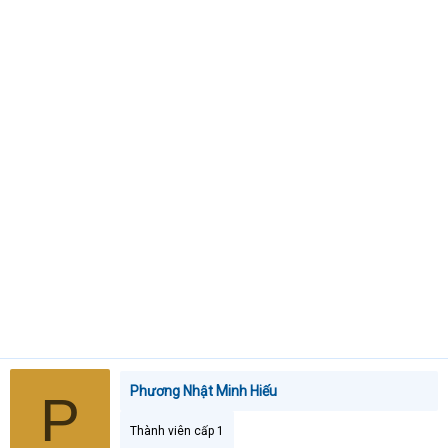
t
e
r
Phương Nhật Minh Hiếu
P
Thành viên cấp 1