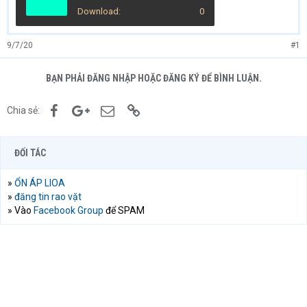
Download
0
9/7/20
#1
BẠN PHẢI ĐĂNG NHẬP HOẶC ĐĂNG KÝ ĐỂ BÌNH LUẬN.
Facebook
Google+
Email
Link
Chia sẻ:
ĐỐI TÁC
»
ỔN ÁP LIOA
»
đăng tin rao vặt
» Vào
Facebook Group
để SPAM