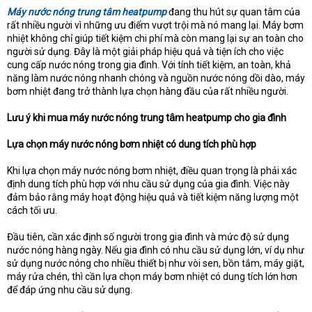
Máy nước nóng trung tâm heatpump
đang thu hút sự quan tâm của
t
rất nhiều người vì những ưu điểm vượt trội mà nó mang lại. Máy bơm
e
r
nhiệt không chỉ giúp tiết kiệm chi phí mà còn mang lại sự an toàn cho
người sử dụng. Đây là một giải pháp hiệu quả và tiện ích cho việc
cung cấp nước nóng trong gia đình. Với tính tiết kiệm, an toàn, khả
năng làm nước nóng nhanh chóng và nguồn nước nóng dồi dào, máy
bơm nhiệt đang trở thành lựa chọn hàng đầu của rất nhiều người.
Lưu ý khi mua máy nước nóng trung tâm heatpump cho gia đình
Lựa chọn máy nước nóng bơm nhiệt có dung tích phù hợp
Khi lựa chọn máy nước nóng bơm nhiệt, điều quan trọng là phải xác
định dung tích phù hợp với nhu cầu sử dụng của gia đình. Việc này
đảm bảo rằng máy hoạt động hiệu quả và tiết kiệm năng lượng một
cách tối ưu.
Đầu tiên, cần xác định số người trong gia đình và mức độ sử dụng
nước nóng hàng ngày. Nếu gia đình có nhu cầu sử dụng lớn, ví dụ như
sử dụng nước nóng cho nhiều thiết bị như vòi sen, bồn tắm, máy giặt,
máy rửa chén, thì cần lựa chọn máy bơm nhiệt có dung tích lớn hơn
để đáp ứng nhu cầu sử dụng.