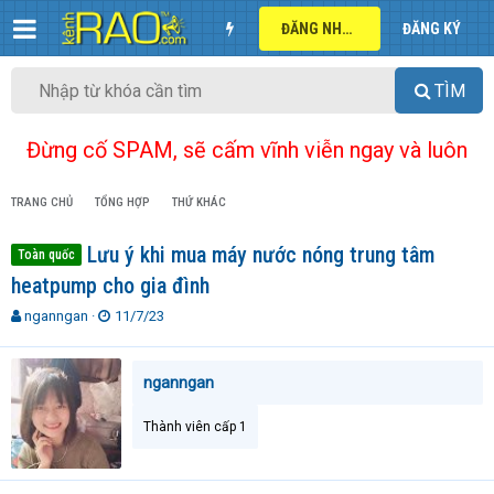
ĐĂNG NHẬP
ĐĂNG KÝ
TÌM
Đừng cố SPAM, sẽ cấm vĩnh viễn ngay và luôn
TRANG CHỦ
TỔNG HỢP
THỨ KHÁC
Lưu ý khi mua máy nước nóng trung tâm
Toàn quốc
heatpump cho gia đình
T
N
nganngan
11/7/23
h
g
r
à
e
y
nganngan
a
g
d
ử
Thành viên cấp 1
s
i
t
a
r