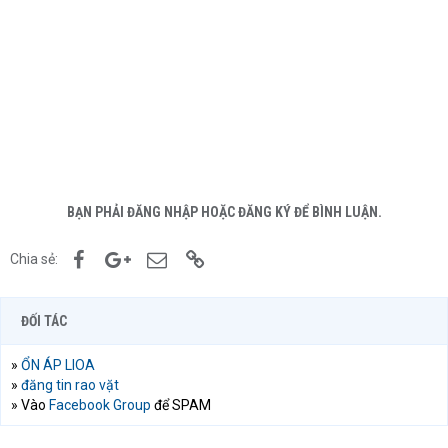
BẠN PHẢI ĐĂNG NHẬP HOẶC ĐĂNG KÝ ĐỂ BÌNH LUẬN.
Facebook
Google+
Email
Link
Chia sẻ:
ĐỐI TÁC
»
ỔN ÁP LIOA
»
đăng tin rao vặt
» Vào
Facebook Group
để SPAM