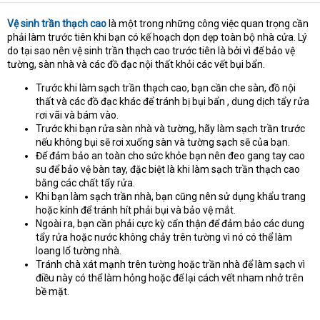
Vệ sinh trần thạch cao
là một trong những công việc quan trọng cần
phải làm trước tiên khi bạn có kế hoạch dọn dẹp toàn bộ nhà cửa. Lý
do tại sao nên vệ sinh trần thạch cao trước tiên là bởi vì để bảo vệ
tường, sàn nhà và các đồ đạc nội thất khỏi các vết bụi bẩn.
Trước khi làm sạch trần thạch cao, bạn cần che sàn, đồ nội
thất và các đồ đạc khác để tránh bị bụi bẩn , dung dịch tẩy rửa
rơi vãi và bám vào.
Trước khi bạn rửa sàn nhà và tường, hãy làm sạch trần trước
nếu không bụi sẽ rơi xuống sàn và tường sạch sẽ của bạn.
Để đảm bảo an toàn cho sức khỏe bạn nên đeo gang tay cao
su để bảo vệ bàn tay, đặc biệt là khi làm sạch trần thạch cao
bằng các chất tẩy rửa.
Khi bạn làm sạch trần nhà, bạn cũng nên sử dụng khẩu trang
hoặc kính để tránh hít phải bụi và bảo vệ mắt.
Ngoài ra, bạn cần phải cực kỳ cẩn thận để đảm bảo các dung
tẩy rửa hoặc nước không chảy trên tường vì nó có thể làm
loang lổ tường nhà.
Tránh chà xát mạnh trên tường hoặc trần nhà để làm sạch vì
điều này có thể làm hỏng hoặc để lại cách vết nham nhở trên
bề mặt.