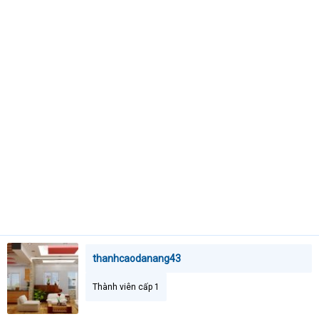
e
r
thanhcaodanang43
Thành viên cấp 1