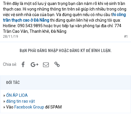
Trên đây là một số lưu ý quan trọng bạn cần nắm rõ khi vệ sinh trần
thạch cao. Hi vọng những thông tin trên sẽ giúp ích nhiều trong công
việc vệ sinh nhà của của bạn. Và đừng quên nếu có nhu cầu t
hi công
trần thạch cao ở Đà Nẵng
thi đừng quên liên hệ với chúng tôi qua:
Hotline: 090.543.9895 hoặc trực tiếp tại văn phòng tại địa chỉ: 774
Trần Cao Vân, Thanh khê, Đà Nẵng
28/11/19
#1
BẠN PHẢI ĐĂNG NHẬP HOẶC ĐĂNG KÝ ĐỂ BÌNH LUẬN.
Facebook
Google+
Email
Link
Chia sẻ:
ĐỐI TÁC
»
ỔN ÁP LIOA
»
đăng tin rao vặt
» Vào
Facebook Group
để SPAM