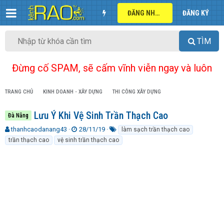
ĐĂNG NHẬP
ĐĂNG KÝ
TÌM
Đừng cố SPAM, sẽ cấm vĩnh viễn ngay và luôn
TRANG CHỦ
KINH DOANH - XÂY DỰNG
THI CÔNG XÂY DỰNG
Lưu Ý Khi Vệ Sinh Trần Thạch Cao
Đà Nẵng
T
N
T
thanhcaodanang43
28/11/19
làm sạch trần thạch cao
h
g
ừ
trần thạch cao
vệ sinh trần thạch cao
r
à
k
e
y
h
a
g
ó
d
ử
a
s
i
t
a
r
t