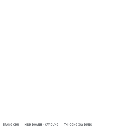
TRANG CHỦ
KINH DOANH - XÂY DỰNG
THI CÔNG XÂY DỰNG