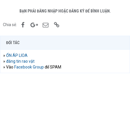
BẠN PHẢI ĐĂNG NHẬP HOẶC ĐĂNG KÝ ĐỂ BÌNH LUẬN.
Facebook
Google+
Email
Link
Chia sẻ:
ĐỐI TÁC
»
ỔN ÁP LIOA
»
đăng tin rao vặt
» Vào
Facebook Group
để SPAM