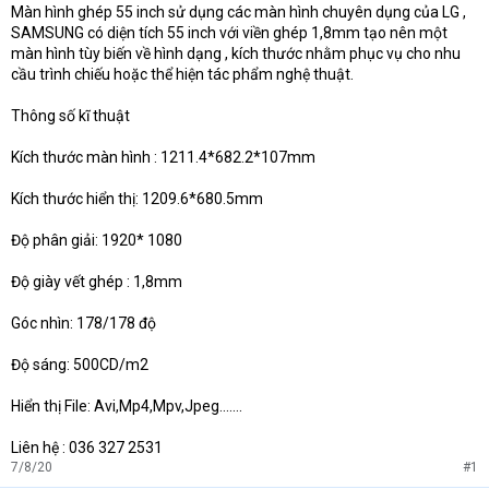
e
Màn hình ghép 55 inch sử dụng các màn hình chuyên dụng của LG ,
r
SAMSUNG có diện tích 55 inch với viền ghép 1,8mm tạo nên một
màn hình tùy biến về hình dạng , kích thước nhằm phục vụ cho nhu
cầu trình chiếu hoặc thể hiện tác phẩm nghệ thuật.
Thông số kĩ thuật
Kích thước màn hình : 1211.4*682.2*107mm
Kích thước hiển thị: 1209.6*680.5mm
Độ phân giải: 1920* 1080
Độ giày vết ghép : 1,8mm
Góc nhìn: 178/178 độ
Độ sáng: 500CD/m2
Hiển thị File: Avi,Mp4,Mpv,Jpeg.......
Liên hệ : 036 327 2531
7/8/20
#1