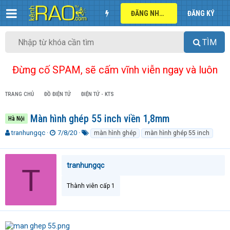
ĐĂNG NHẬP
ĐĂNG KÝ
TÌM
Đừng cố SPAM, sẽ cấm vĩnh viễn ngay và luôn
TRANG CHỦ
ĐỒ ĐIỆN TỬ
ĐIỆN TỬ - KTS
Màn hình ghép 55 inch viền 1,8mm
Hà Nội
T
N
T
tranhungqc
7/8/20
màn hình ghép
màn hình ghép 55 inch
h
g
ừ
r
à
k
e
y
h
tranhungqc
T
a
g
ó
d
ử
a
Thành viên cấp 1
s
i
t
a
r
t