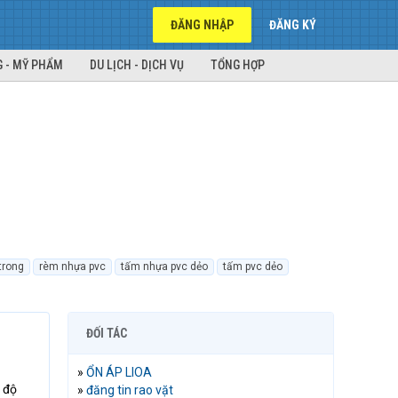
ĐĂNG NHẬP
ĐĂNG KÝ
 - MỸ PHẨM
DU LỊCH - DỊCH VỤ
TỔNG HỢP
trong
rèm nhựa pvc
tấm nhựa pvc dẻo
tấm pvc dẻo
ĐỐI TÁC
»
ỔN ÁP LIOA
 độ
»
đăng tin rao vặt