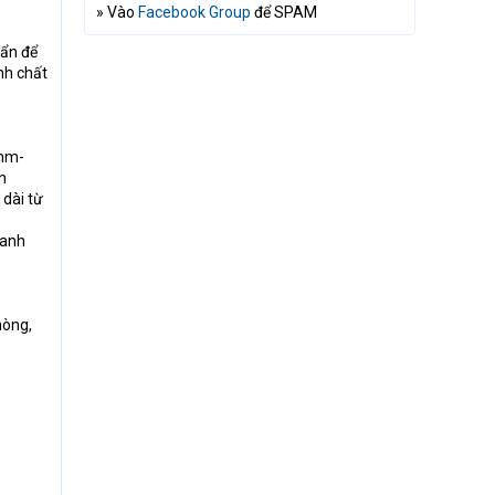
» Vào
Facebook Group
để SPAM
bẩn để
nh chất
5mm-
n
 dài từ
hanh
hòng,