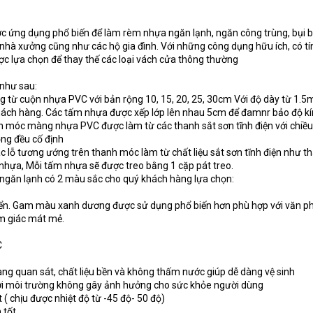
 ứng dụng phổ biến để làm rèm nhựa ngăn lạnh, ngăn công trùng, bụi 
 nhà xưởng cũng như các hộ gia đình. Với những công dụng hữu ích, có tí
c lựa chọn để thay thế các loại vách cửa thông thường
như sau:
 từ cuộn nhựa PVC với bản rộng 10, 15, 20, 25, 30cm Với độ dày từ 1.
ách hàng. Các tấm nhựa được xếp lớp lên nhau 5cm để đamnr bảo độ kí
nh móc màng nhựa PVC được làm từ các thanh sắt sơn tĩnh điện với chiều
ng đều cố định
c lỗ tương ướng trên thanh móc làm từ chất liệu sắt sơn tĩnh điện như t
 nhựa, Mỗi tấm nhựa sẽ được treo bằng 1 cặp pát treo.
ngăn lạnh có 2 màu sắc cho quý khách hàng lựa chọn:
ển. Gam màu xanh dương được sử dụng phổ biến hơn phù hợp với văn p
m giác mát mẻ.
C
àng quan sát, chất liệu bền và không thấm nước giúp dễ dàng vệ sinh
với môi trường không gây ảnh hưởng cho sức khỏe người dùng
 ( chịu được nhiệt độ từ -45 độ- 50 độ)
 tốt