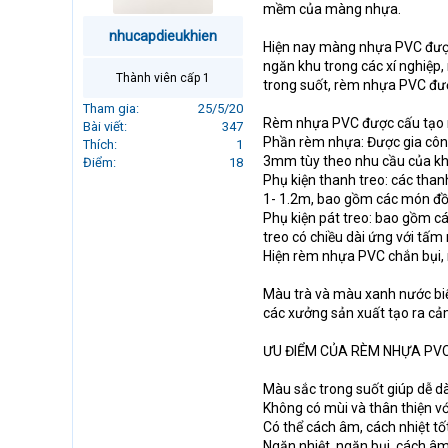
mềm của màng nhựa.
r
t
nhucapdieukhien
Hiện nay màng nhựa PVC được
e
ngăn khu trong các xí nghiệp,
r
Thành viên cấp 1
trong suốt, rèm nhựa PVC đượ
Tham gia
25/5/20
Rèm nhựa PVC được cấu tạo 
Bài viết
347
Phần rèm nhựa: Được gia công
Thích
1
3mm tùy theo nhu cầu của kh
Điểm
18
Phụ kiện thanh treo: các tha
1- 1.2m, bao gồm các món đồ
Phụ kiện pát treo: bao gồm cá
treo có chiều dài ứng với tấm
Hiện rèm nhựa PVC chắn bụi, 
Màu trà và màu xanh nước bi
các xưởng sản xuất tạo ra cả
ƯU ĐIỂM CỦA RÈM NHỰA PV
Màu sắc trong suốt giúp dễ d
Không có mùi và thân thiện 
Có thể cách âm, cách nhiệt tốt
Ngăn nhiệt, ngăn bụi, cách âm