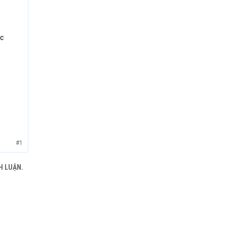
ực
#1
H LUẬN.