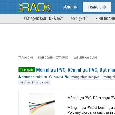
ĐĂNG TIN
TRANG CHỦ
BẤT ĐỘNG SẢN - NHÀ ĐẤT
ĐỒ ĐIỆN TỬ
KINH DOANH
TRANG CHỦ
KINH DOANH - XÂY DỰNG
VẬT LIỆU XÂY DỰNG
Màn nhựa PVC, Rèm nhựa PVC, Bạt nh
Toàn quốc
T
N
T
nhucapdieukhien
7/3/24
màng nhựa dẻo pvc
màng n
h
g
ừ
vách ngăn nhựa pvc
r
à
k
e
y
h
a
g
ó
Màn nhựa PVC, Rèm nhựa PV
d
ử
a
s
i
Màng nhựa PVC là loại nhựa dẻ
t
Polyvinylclorua và các thành
a