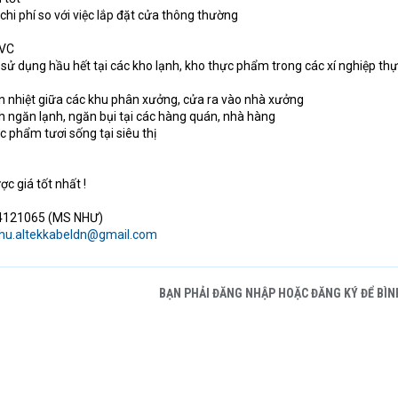
hi phí so với việc lắp đặt cửa thông thường
VC
ử dụng hầu hết tại các kho lạnh, kho thực phẩm trong các xí nghiệp th
nhiệt giữa các khu phân xưởng, cửa ra vào nhà xưởng
ngăn lạnh, ngăn bụi tại các hàng quán, nhà hàng
c phẩm tươi sống tại siêu thị
c giá tốt nhất !
04121065 (MS NHƯ)
hu.altekkabeldn@gmail.com
BẠN PHẢI ĐĂNG NHẬP HOẶC ĐĂNG KÝ ĐỂ BÌN