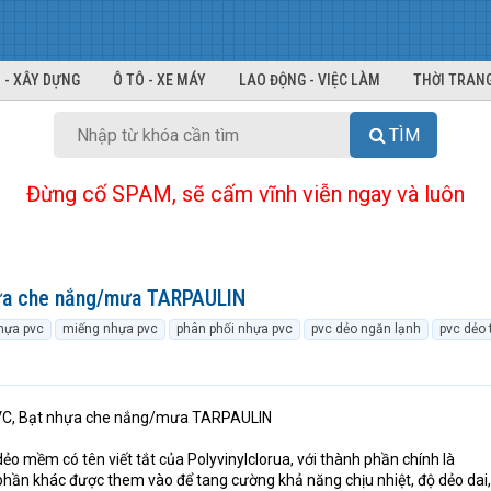
 - XÂY DỰNG
Ô TÔ - XE MÁY
LAO ĐỘNG - VIỆC LÀM
THỜI TRANG
TÌM
Đừng cố SPAM, sẽ cấm vĩnh viễn ngay và luôn
ựa che nắng/mưa TARPAULIN
hựa pvc
miếng nhựa pvc
phân phối nhựa pvc
pvc dẻo ngăn lạnh
pvc dẻo 
C, Bạt nhựa che nắng/mưa TARPAULIN
o mềm có tên viết tắt của Polyvinylclorua, với thành phần chính là
 phần khác được them vào để tang cường khả năng chịu nhiệt, độ dẻo dai,