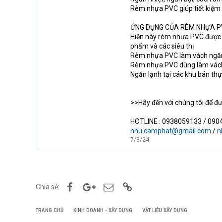
Rèm nhựa PVC giúp tiết kiệm c
ỨNG DỤNG CỦA RÈM NHỰA P
Hiện này rèm nhựa PVC được s
phẩm và các siêu thị
Rèm nhựa PVC làm vách ngăn 
Rèm nhựa PVC dùng làm vách 
Ngăn lạnh tại các khu bán thự
>>Hãy đến với chúng tôi để đượ
HOTLINE : 0938059133 / 09
nhu.camphat@gmail.com
/
n
7/3/24
Facebook
Google+
Email
Link
Chia sẻ:
TRANG CHỦ
KINH DOANH - XÂY DỰNG
VẬT LIỆU XÂY DỰNG