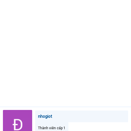
a
r
t
e
r
nhogiot
Thành viên cấp 1