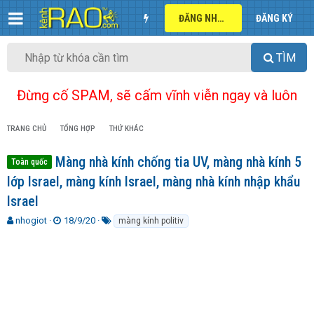
ĐĂNG NHẬP
ĐĂNG KÝ
TÌM
Đừng cố SPAM, sẽ cấm vĩnh viễn ngay và luôn
TRANG CHỦ
TỔNG HỢP
THỨ KHÁC
Màng nhà kính chống tia UV, màng nhà kính 5
Toàn quốc
lớp Israel, màng kính Israel, màng nhà kính nhập khẩu
Israel
T
N
T
nhogiot
18/9/20
màng kính politiv
h
g
ừ
r
à
k
e
y
h
a
g
ó
d
ử
a
s
i
t