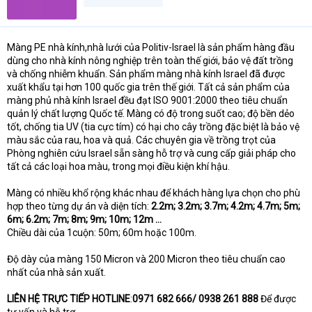
Màng PE nhà kính,nhà lưới của Politiv-Israel là sản phẩm hàng đầu
dùng cho nhà kính nông nghiệp trên toàn thế giới, bảo vệ đất trồng
và chống nhiễm khuẩn. Sản phẩm màng nhà kính Israel đã được
xuất khẩu tại hơn 100 quốc gia trên thế giới. Tất cả sản phẩm của
màng phủ nhà kính Israel đều đạt ISO 9001:2000 theo tiêu chuẩn
quản lý chất lượng Quốc tế. Màng có độ trong suốt cao; độ bền dẻo
tốt, chống tia UV (tia cực tím) có hại cho cây trồng đặc biệt là bảo vệ
màu sắc của rau, hoa và quả. Các chuyên gia về trồng trọt của
Phòng nghiên cứu Israel sẵn sàng hỗ trợ và cung cấp giải pháp cho
tất cả các loại hoa màu, trong mọi điều kiện khí hậu.
Màng có nhiều khổ rộng khác nhau để khách hàng lựa chọn cho phù
hợp theo từng dự án và diện tích:
2.2m; 3.2m; 3.7m; 4.2m; 4.7m; 5m;
6m; 6.2m; 7m; 8m; 9m; 10m; 12m …
Chiều dài của 1cuộn: 50m; 60m hoặc 100m.
Độ dày của màng 150 Micron và 200 Micron theo tiêu chuẩn cao
nhất của nhà sản xuất.
LIÊN HỆ TRỰC TIẾP HOTLINE
:
0971 682 666/ 0938 261 888
Để được