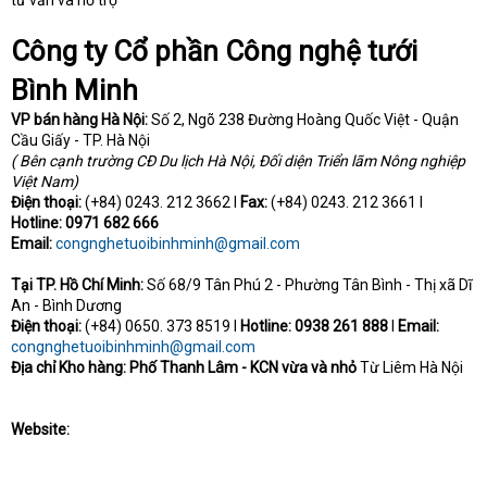
tư vấn và hỗ trợ
Công ty Cổ phần Công nghệ tưới
Bình Minh
VP bán hàng
Hà Nội:
Số 2, Ngõ 238 Đường Hoàng Quốc Việt - Quận
Cầu Giấy - TP. Hà Nội
( Bên cạnh trường CĐ Du lịch Hà Nội, Đối diện Triển lãm Nông nghiệp
Việt Nam)
Điện thoại:
(+84) 0243. 212 3662 I
Fax:
(+84) 0243. 212 3661 I
Hotline:
0971 682 666
Email:
congnghetuoibinhminh@gmail.com
Tại TP. Hồ Chí Minh:
Số 68/9 Tân Phú 2 - Phường Tân Bình - Thị xã Dĩ
An - Bình Dương
Điện thoại:
(+84) 0650. 373 8519 I
Hotline: 0938 261 888
I
Email:
congnghetuoibinhminh@gmail.com
Địa chỉ Kho hàng: Phố Thanh Lâm - KCN vừa và nhỏ
Từ Liêm Hà Nội
Website: