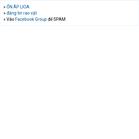
»
ỔN ÁP LIOA
»
đăng tin rao vặt
» Vào
Facebook Group
để SPAM