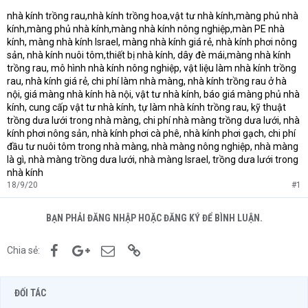
nhà kính trồng rau,nhà kính trồng hoa,vật tư nhà kính,màng phủ nhà
kính,màng phủ nhà kính,màng nhà kính nông nghiệp,màn PE nhà
kính, màng nhà kính Israel, màng nhà kính giá rẻ, nhà kính phơi nông
sản, nhà kính nuôi tôm,thiết bị nhà kính, dây đè mái,màng nhà kính
trồng rau, mô hình nhà kính nông nghiệp, vật liệu làm nhà kính trồng
rau, nhà kính giá rẻ, chi phí làm nhà màng, nhà kính trồng rau ở hà
nội, giá màng nhà kính hà nội, vật tư nhà kính, báo giá màng phủ nhà
kính, cung cấp vật tư nhà kính, tự làm nhà kính trồng rau, kỹ thuật
trồng dưa lưới trong nhà màng, chi phí nhà màng trồng dưa lưới, nhà
kính phơi nông sản, nhà kính phơi cà phê, nhà kính phơi gạch, chi phí
đầu tư nuôi tôm trong nhà màng, nhà màng nông nghiệp, nhà màng
là gì, nhà màng trồng dưa lưới, nhà màng Israel, trồng dưa lưới trong
nhà kính
18/9/20
#1
BẠN PHẢI ĐĂNG NHẬP HOẶC ĐĂNG KÝ ĐỂ BÌNH LUẬN.
Facebook
Google+
Email
Link
Chia sẻ:
ĐỐI TÁC