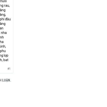
 nuôi
ng rau,
màng
màng,
 phí đầu
màng
ban
p nha
ính
nha
inh,
 phu
ng lợp
h, bat
#1
H LUẬN.