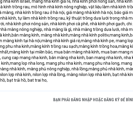
nhà kính Israel, màng nhà kính giá rẻ, nhà kính phơi nông sản, nhà kính
à kính trồng rau, mô hình nhà kính nông nghiệp, vật liệu làm nhà kính trồ
nhà màng, nhà kính trồng rau ở hà nội, giá màng nhà kính hà nội, báo giá 
 nhà kính, tự làm nhà kính trồng rau, kỹ thuật trồng dưa lưới trong nhà 
i, nhà kính phơi nông sản, nhà kính phơi cà phê, nhà kính phơi gạch, chi
 nhà màng nông nghiệp, nhà màng là gì, nhà màng trồng dưa lưới, nhà 
nhà kính,bán màng kính, màng nhà kính,màng nhà kính politiv,mang kinh,
 màng kính tại hà nội,màng nhà kính giá rẻ,màng nhà kính pe, mang lo
ng phu nha kinh,màng kính trồng rau sạch,màng kính trồng hoa,màng k
 nhất,màng kính tại miền bắc, mua bán màng nhà kính, mua ban mang 
, cung cap mang nha kinh, bán màng nha kinh, ban mang nha kinh, nha k
 kinh,mang lop nha long, mang phu nha kinh, mang phu nha long, mang
 màng nhà kính, màng phủ nông nghiệp, nhà lồng,màng phủ nhà kính, mà
ilon lợp nhà kính, nilon lợp nhà lồng, màng nilon lợp nhà kính, bạt nhà kín
hồ, bạt trải hồ, bat trai ho,
BẠN PHẢI ĐĂNG NHẬP HOẶC ĐĂNG KÝ ĐỂ BÌN