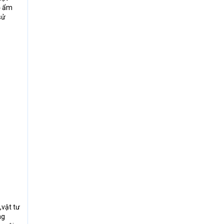
ộ ẩm
sử
,vật tư
ng