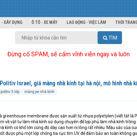
 - XÂY DỰNG
Ô TÔ - XE MÁY
LAO ĐỘNG - VIỆC LÀM
THỜI TRANG
TÌM
Đừng cố SPAM, sẽ cấm vĩnh viễn ngay và luôn
olitiv Israel, giá màng nhà kính tại hà nội, mô hình nhà 
olitiv 5 lớp
màng pe nhà kính
là greenhouse membrane được sản xuất từ nhựa polyetylen (viết tắt là P
m về vật tư làm nhà kính sử dụng chuyên để lợp phủ làm nhà kính trồng
à kính có khổ lớn cùng độ dày cao hơn ni lông rất nhiều. Màu sắc của c
ốt được phủ một lớp chống tia cực tím UV để đảm bảo an toàn không gi