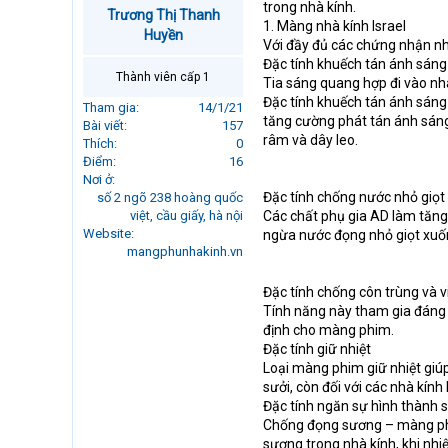
trong nhà kính.
r
Trương Thị Thanh
1. Màng nhà kính Israel
t
Huyền
Với đầy đủ các chứng nhận nh
e
Đặc tính khuếch tán ánh sáng
r
Thành viên cấp 1
Tia sáng quang hợp đi vào nhà
Đặc tính khuếch tán ánh sáng
Tham gia
14/1/21
tăng cường phát tán ánh sáng.
Bài viết
157
râm và dây leo.
Thích
0
Điểm
16
Nơi ở
Đặc tính chống nước nhỏ giọt
số 2 ngõ 238 hoàng quốc
việt, cầu giấy, hà nội
Các chất phụ gia AD làm tăn
Website
ngừa nước đọng nhỏ giọt xuống
mangphunhakinh.vn
Đặc tính chống côn trùng và v
Tính năng này tham gia đáng 
định cho màng phim.
Đặc tính giữ nhiệt
Loại màng phim giữ nhiệt giúp
sưởi, còn đối với các nhà kính
Đặc tính ngăn sự hình thành 
Chống đọng sương – màng phi
sương trong nhà kính, khi nh