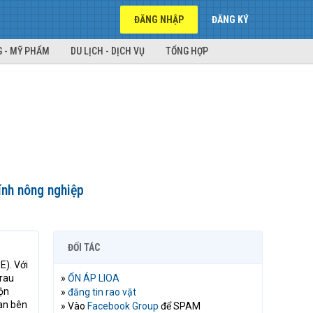
ĐĂNG NHẬP
ĐĂNG KÝ
 - MỸ PHẨM
DU LỊCH - DỊCH VỤ
TỔNG HỢP
kính nông nghiệp
ĐỐI TÁC
E). Với
 rau
»
ỔN ÁP LIOA
uộn
»
đăng tin rao vặt
an bên
» Vào
Facebook Group
để SPAM