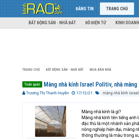
ĐĂNG TIN
TRANG CHỦ
BẤT ĐỘNG SẢN - NHÀ ĐẤT
ĐỒ ĐIỆN TỬ
KINH DOANH
TRANG CHỦ
BẤT ĐỘNG SẢN - NHÀ ĐẤT
MUA BÁN NHÀ
Màng nhà kính Israel Politiv, nhà màng P
Toàn quốc
T
N
T
Trương Thị Thanh Huyền
17/12/21
màng nhà kính israel p
h
g
ừ
r
à
k
e
y
h
Màng nhà kính là gì?
a
g
ó
Màng nhà kính tên tiếng anh 
d
ử
a
đặc thù là một nhánh sản phẩ
s
i
nông nghiệp hiện đại, màng nh
t
thông thường là màu trong su
a