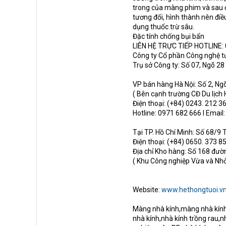
trong của màng phim và sau đ
tương đối, hình thành nên điều
dụng thuốc trừ sâu.
Đặc tính chống bụi bẩn
LIÊN HỆ TRỰC TIẾP HOTLINE: 
Công ty Cổ phần Công nghệ t
Trụ sở Công ty: Số 07, Ngõ 2
VP bán hàng Hà Nội: Số 2, Ng
( Bên cạnh trường CĐ Du lịch 
Điện thoại: (+84) 0243. 212 3
Hotline: 0971 682 666 I Email
Tại TP. Hồ Chí Minh: Số 68/9 
Điện thoại: (+84) 0650. 373 85
Địa chỉ Kho hàng: Số 168 đư
( Khu Công nghiệp Vừa và Nh
Website:
www.hethongtuoi.v
Màng nhà kính,màng nhà kính 
nhà kính,nhà kính trồng rau,