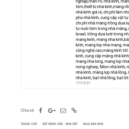
nghiệp,màn PE nhà kính, màng 
tôm,thiết bị nhà kính,màng nh
nhà kính giá rẻ, chi phí làm 
phủ nhà kính, cung cấp vật tư
chi phí nhà màng trồng dưa lướ
tư nuôi tôm trong nhà màng,
Israel, trồng dưa lưới trong 
mang kinh, mang nha kinh,bán
kinh, mang lop nha mang, ma
công nghệ cao,màng kính tốt
kinh, cung cấp màng nhà kính
mang nha long, mang lop nha
nong nghiep, Nilon nhà kính,
nhà kính, màng lợp nhà lồng, n
nha kinh, bạt nhà lồng, bạt lót 
17/12/21
Facebook
Google+
Email
Link
Chia sẻ:
TRANG CHỦ
BẤT ĐỘNG SẢN - NHÀ ĐẤT
MUA BÁN NHÀ