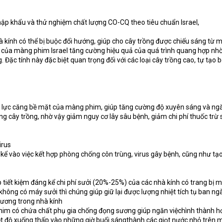
ập khẩu và thử nghiệm chất lượng CO-CQ theo tiêu chuẩn Israel,
 kính có thể bị buộc đổi hướng, giúp cho cây trồng được chiếu sáng từ m
 của màng phim Israel tăng cường hiệu quả của quá trình quang hợp nh
 Đặc tính này đặc biệt quan trọng đối với các loại cây trồng cao, tự tạo 
g lực căng bề mặt của màng phim, giúp tăng cường độ xuyên sáng và ng
 cây trồng, nhờ vậy giảm nguy cơ lây sâu bệnh, giảm chi phí thuốc trừ 
irus
kể vào việc kết hợp phòng chống côn trùng, virus gây bệnh, cũng như tạ
 tiết kiệm đáng kể chi phí sưởi (20%-25%) của các nhà kính có trang bị 
 không có máy sưởi thì chúng giúp giữ lại được lượng nhiệt tích tụ ban ngà
sương trong nhà kính
m có chứa chất phụ gia chống đọng sương giúp ngăn việchình thành h
iệt độ xuống thấp vào những giờ buổi sángthành các giọt nước nhỏ trên 