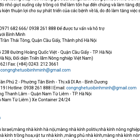
ó nhỏ giọt xuống cây trồng có thể làm tổn hại đến chúng và làm tăng đ
 kiện thuận lợi cho sự phát triển của các bệnh về lá, do đó làm tăng việc 
0971 682 666/ 0938 261 888 Để được tư vấn và hỗ trợ
ưới Bình Minh
8 Trần Thái Tông, Quận Cầu Giấy, Thành phố Hà Nội
õ 238 Đường Hoàng Quốc Việt - Quận Cầu Giấy - TP. Hà Nội
Hà Nội, Đối diện Triển lãm Nông nghiệp Việt Nam)
662 I Fax: (+84) 0243. 212 3661
:
congnghetuoibinhminh@gmail.com
Tân Phú 2 - Phường Tân Bình - Thị xã Dĩ An - Bình Dương
19 I Hotline: 0938 261 888 I Email:
congnghetuoibinhminh@gmail.com
ờng Thanh Lâm - Quận Nam Từ Liêm - TP. Hà Nội
ỏ Nam Từ Liêm ) Xe Container 24/24
n
Israel,màng nhà kính hà nội,màng nhà kính politiv,nhà kính nông nghiệp
nhà kính trồng hoa,vật tư nhà kính ,màng phủ nhà kính,màng nhà kính nô