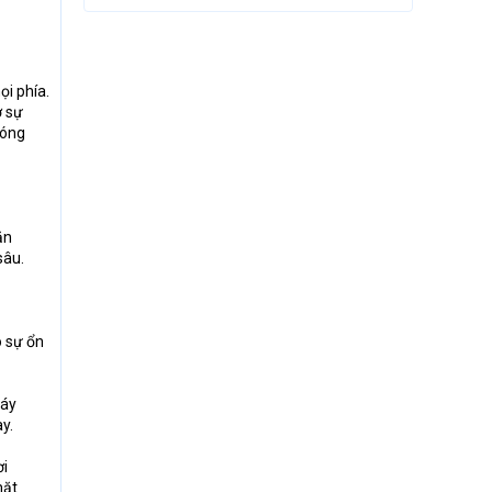
ọi phía.
ờ sự
bóng
ăn
sâu.
o sự ổn
máy
y.
ơi
mặt