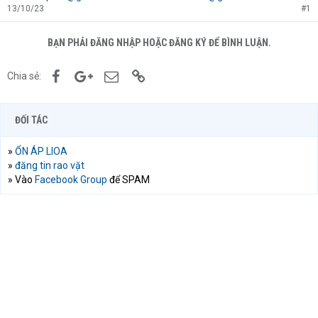
13/10/23
#1
BẠN PHẢI ĐĂNG NHẬP HOẶC ĐĂNG KÝ ĐỂ BÌNH LUẬN.
Facebook
Google+
Email
Link
Chia sẻ:
ĐỐI TÁC
»
ỔN ÁP LIOA
»
đăng tin rao vặt
» Vào
Facebook Group
để SPAM