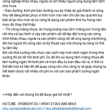
công nghiệp khác nhau, ngoài ra rất nhiều người ứng dụng làm tấm
che mưa.
– Bảo dưỡng: kinh phí bảo dưỡng cực kỳ thấp do giá thành rẻ cũng
như dễ dàng khắc phục vì tính trơn mịn nên chỉ cần lau qua khi bụi
bẩn là lại như mới và nó cũng là dạng sản phẩm khó hư hỏng nên
mức độ thay thế thấp.
– Thi công màng nhựa: do trọng lượng của tấm màng pvc trong dẻo
rất nhẹ và tạo hình vì vậy sản phẩm rất dễ lắp đặt trong các công
trình khác nhau, ngoài ra sản phẩm cũng rất dễ ứng dụng mà không
đòi hỏi người thi công cần có kỹ thuật cao mà chúng ta cũng có thể
tự làm lấy.
Đối với nhà xưởng nếu chọn các cách xây mới vách ngăn trong nhà
xưởng thì sẽ rất tốn kinh phí. Do đó khi sử dụng tấm màng nhựa để
làm tường ngăn thì kinh phí và mức đầu tư ban đầu rất rẻ, vì thế có
thể để một số tiền đó để quay vòng vốn cho công ty sẽ giúp chúng ta
tiết kiệm được rất nhiều chi phí so với các sản phẩm tường ngăn
khác.
>>Hãy đến với chúng tôi để được giá tốt nhất !
HOTLINE : 0938059133 / 0904121065 (MS NHƯ)
nhu.camphat@gmail.com
/
nhu.altekkabeldn@gmail.com