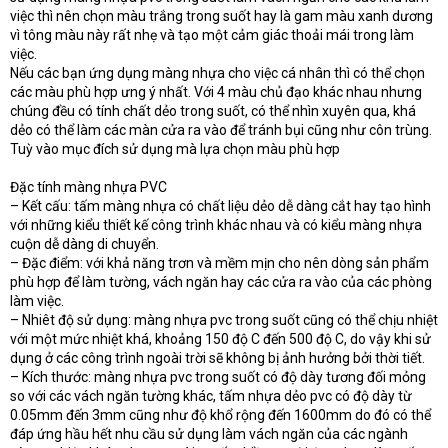
việc thì nên chọn màu trắng trong suốt hay là gam màu xanh dương
vì tông màu này rất nhẹ và tạo một cảm giác thoải mái trong làm
việc.
Nếu các bạn ứng dụng màng nhựa cho việc cá nhân thì có thể chọn
các màu phù hợp ưng ý nhất. Với 4 màu chủ đạo khác nhau nhưng
chúng đều có tính chất dẻo trong suốt, có thể nhìn xuyên qua, khá
dẻo có thể làm các màn cửa ra vào để tránh bụi cũng như côn trùng.
Tuỳ vào mục đích sử dụng mà lựa chọn màu phù hợp
Đặc tính màng nhựa PVC
– Kết cấu: tấm màng nhựa có chất liệu dẻo dễ dàng cắt hay tạo hình
với những kiểu thiết kế công trình khác nhau và có kiểu màng nhựa
cuộn dễ dàng di chuyển.
– Đặc điểm: với khả năng trơn và mềm mịn cho nên dòng sản phẩm
phù hợp để làm tường, vách ngăn hay các cửa ra vào của các phòng
làm việc.
– Nhiêt độ sử dụng: màng nhựa pvc trong suốt cũng có thể chịu nhiệt
với một mức nhiệt khá, khoảng 150 độ C đến 500 độ C, do vậy khi sử
dụng ở các công trình ngoài trời sẽ không bị ảnh hưởng bởi thời tiết.
– Kích thước: màng nhựa pvc trong suốt có độ dày tương đối mỏng
so với các vách ngăn tường khác, tấm nhựa dẻo pvc có độ dày từ
0.05mm đến 3mm cũng như độ khổ rộng đến 1600mm do đó có thể
đáp ứng hầu hết nhu cầu sử dụng làm vách ngăn của các ngành