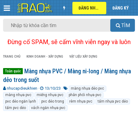
ĐĂNG NHẬP
ĐĂNG KÝ
TÌM
Đừng cố SPAM, sẽ cấm vĩnh viễn ngay và luôn
TRANG CHỦ
KINH DOANH - XÂY DỰNG
VẬT LIỆU XÂY DỰNG
Màng nhựa PVC / Màng ni-long / Màng nhựa
Toàn quốc
dẻo trong suốt
T
N
T
nhucapdieukhien
13/10/23
màng nhựa dẻo pvc
h
g
ừ
màng nhựa pvc
miếng nhựa pvc
phân phối nhựa pvc
r
à
k
pvc dẻo ngăn lạnh
pvc dẻo trong
rèm nhựa pvc
tấm nhựa pvc dẻo
e
y
h
tấm pvc dẻo
vách ngăn nhựa pvc
a
g
ó
d
ử
a
s
i
t
a
r