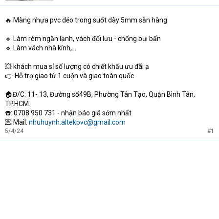
t
e
🔥 Màng nhựa pvc dẻo trong suốt dày 5mm sẵn hàng
r
🔹 Làm rèm ngăn lạnh, vách đối lưu - chống bụi bẩn
🔹 Làm vách nhà kính,...
💥 khách mua sỉ số lượng có chiết khấu ưu đãi ạ
👉 Hỗ trợ giao từ 1 cuộn và giao toàn quốc
🏠Đ/C: 11- 13, Đường số49B, Phường Tân Tạo, Quận Bình Tân,
TP.HCM.
☎️: 0708 950 731 - nhận báo giá sớm nhất
💌 Mail:
nhuhuynh.altekpvc@gmail.com
5/4/24
#1