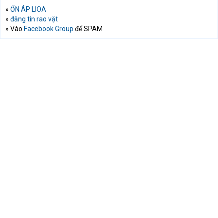
»
ỔN ÁP LIOA
»
đăng tin rao vặt
» Vào
Facebook Group
để SPAM