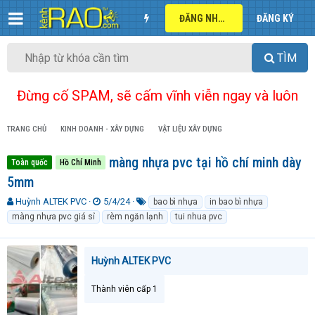
ĐĂNG NHẬP
ĐĂNG KÝ
TÌM
Đừng cố SPAM, sẽ cấm vĩnh viễn ngay và luôn
TRANG CHỦ
KINH DOANH - XÂY DỰNG
VẬT LIỆU XÂY DỰNG
màng nhựa pvc tại hồ chí minh dày
Toàn quốc
Hồ Chí Minh
5mm
T
N
T
Huỳnh ALTEK PVC
5/4/24
bao bì nhựa
in bao bì nhựa
h
g
ừ
màng nhựa pvc giá sỉ
rèm ngăn lạnh
tui nhua pvc
r
à
k
e
y
h
a
g
ó
Huỳnh ALTEK PVC
d
ử
a
s
i
t
Thành viên cấp 1
a
r