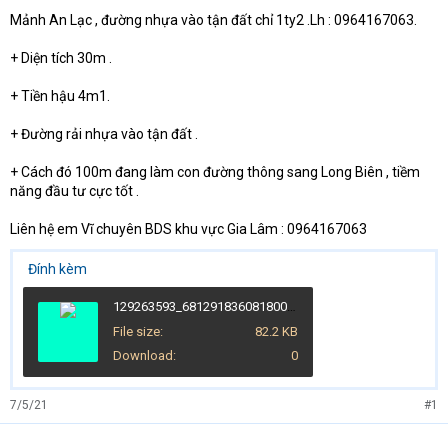
t
Mảnh An Lạc , đường nhựa vào tận đất chỉ 1ty2 .Lh : 0964167063.
e
r
+ Diện tích 30m .
+ Tiền hậu 4m1.
+ Đường rải nhựa vào tận đất .
+ Cách đó 100m đang làm con đường thông sang Long Biên , tiềm
năng đầu tư cực tốt .
Liên hệ em Vĩ chuyên BDS khu vực Gia Lâm : 0964167063
Đính kèm
129263593_681291836081800_3618553374919583725_n.jpg
File size
82.2 KB
Download
0
7/5/21
#1