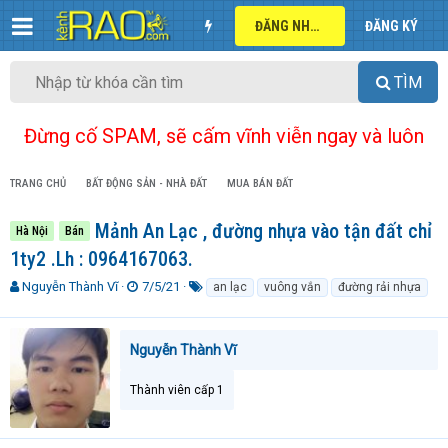
ĐĂNG NHẬP
ĐĂNG KÝ
TÌM
Đừng cố SPAM, sẽ cấm vĩnh viễn ngay và luôn
TRANG CHỦ
BẤT ĐỘNG SẢN - NHÀ ĐẤT
MUA BÁN ĐẤT
Mảnh An Lạc , đường nhựa vào tận đất chỉ
Hà Nội
Bán
1ty2 .Lh : 0964167063.
T
N
T
Nguyễn Thành Vĩ
7/5/21
an lạc
vuông vắn
đường rải nhựa
h
g
ừ
r
à
k
e
y
h
Nguyễn Thành Vĩ
a
g
ó
d
ử
a
Thành viên cấp 1
s
i
t
a
r