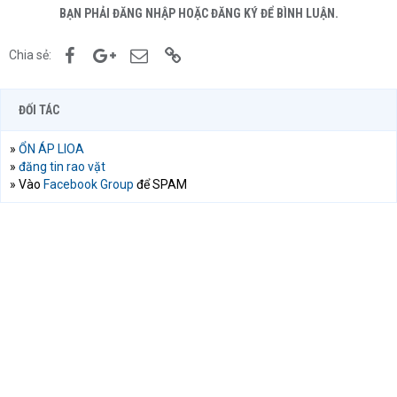
BẠN PHẢI ĐĂNG NHẬP HOẶC ĐĂNG KÝ ĐỂ BÌNH LUẬN.
Facebook
Google+
Email
Link
Chia sẻ:
ĐỐI TÁC
»
ỔN ÁP LIOA
»
đăng tin rao vặt
» Vào
Facebook Group
để SPAM