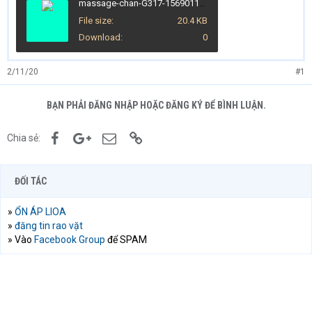
massage-chan-G317-1569011452638.jpg
File size
20.4 KB
Download
0
2/11/20
#1
BẠN PHẢI ĐĂNG NHẬP HOẶC ĐĂNG KÝ ĐỂ BÌNH LUẬN.
Facebook
Google+
Email
Link
Chia sẻ:
ĐỐI TÁC
»
ỔN ÁP LIOA
»
đăng tin rao vặt
» Vào
Facebook Group
để SPAM