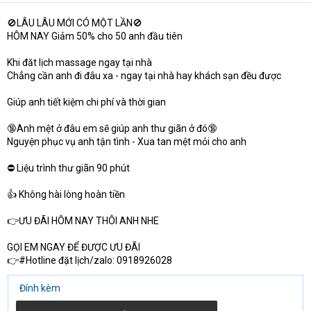
🚫LÂU LÂU MỚI CÓ MỘT LẦN🚫
HÔM NAY Giảm 50% cho 50 anh đầu tiên
Khi đăt lịch massage ngay tại nhà
Chẳng cần anh đi đâu xa - ngay tại nhà hay khách sạn đều được
Giúp anh tiết kiệm chi phí và thời gian
🔞Anh mệt ở đâu em sẽ giúp anh thư giãn ở đó🔞
Nguyện phục vụ anh tận tình - Xua tan mệt mỏi cho anh
⛔ Liệu trình thư giãn 90 phút
👍 Không hài lòng hoàn tiền
👉ƯU ĐÃI HÔM NAY THÔI ANH NHE
GỌI EM NGAY ĐỂ ĐƯỢC ƯU ĐÃI
👉#Hotline đặt lịch/zalo: 0918926028
Đính kèm