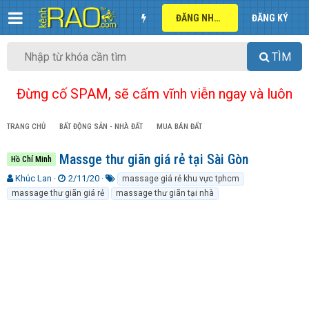
ĐĂNG NHẬP
ĐĂNG KÝ
TÌM
Đừng cố SPAM, sẽ cấm vĩnh viễn ngay và luôn
TRANG CHỦ
BẤT ĐỘNG SẢN - NHÀ ĐẤT
MUA BÁN ĐẤT
Massge thư giãn giá rẻ tại Sài Gòn
Hồ Chí Minh
T
N
T
Khúc Lan
2/11/20
massage giá rẻ khu vực tphcm
h
g
ừ
massage thư giãn giá rẻ
massage thư giãn tại nhà
r
à
k
e
y
h
a
g
ó
d
ử
a
s
i
t
a
r
t