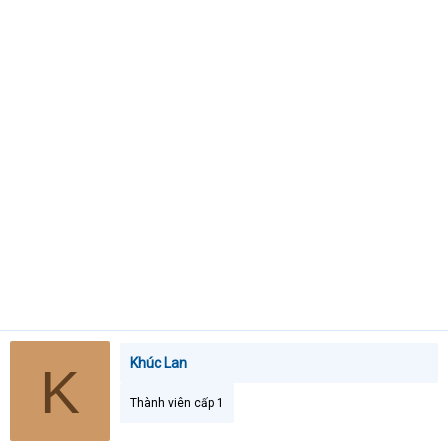
e
r
Khúc Lan
K
Thành viên cấp 1