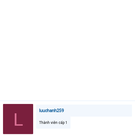
t
e
r
luuchanh259
L
Thành viên cấp 1