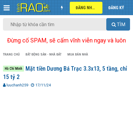
ĐĂNG NHẬP
ĐĂNG KÝ
TÌM
Đừng cố SPAM, sẽ cấm vĩnh viễn ngay và luôn
TRANG CHỦ
BẤT ĐỘNG SẢN - NHÀ ĐẤT
MUA BÁN NHÀ
Mặt tiền Dương Bá Trạc 3.3x13, 5 tầng, chỉ
Hồ Chí Minh
15 tỷ 2
T
N
luuchanh259
17/11/24
h
g
r
à
e
y
a
g
d
ử
s
i
t
a
r