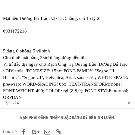
Mặt tiền Dương Bá Trạc 3.3x13, 5 tầng, chỉ 15 tỷ 2
-
0931172218
5 tầng 6 phòng 5 vệ sinh
Cho thuê mặt bằng 25tr/ tháng dòng tiền tốt.
Vị trí đắc địa ngay chợ Rạch Ông, Tạ Quang Bửu, Dương Bá Trạc.
<DIV style='FONT-SIZE: 15px; FONT-FAMILY: "Segoe UI
Historic", "Segoe UI", Helvetica, Arial, sans-serif; WHITE-SPACE:
pre-wrap; WORD-SPACING: 0px; TEXT-TRANSFORM: none;
FONT-WEIGHT: 400; COLOR: rgb(8,8,9); FONT-STYLE: normal;
ORPHAN
17/11/24
#1
BẠN PHẢI ĐĂNG NHẬP HOẶC ĐĂNG KÝ ĐỂ BÌNH LUẬN.
Facebook
Google+
Email
Link
Chia sẻ: