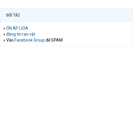
ĐỐI TÁC
»
ỔN ÁP LIOA
»
đăng tin rao vặt
» Vào
Facebook Group
để SPAM