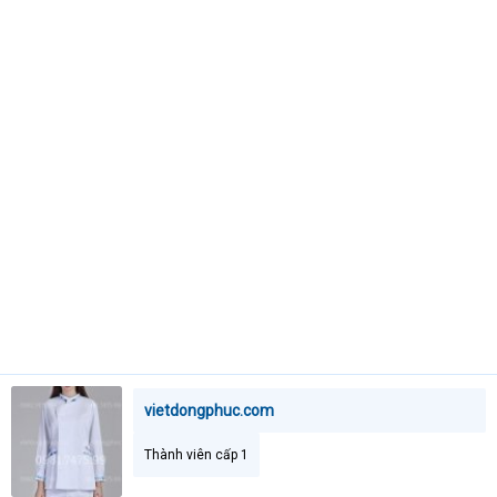
t
e
r
vietdongphuc.com
Thành viên cấp 1