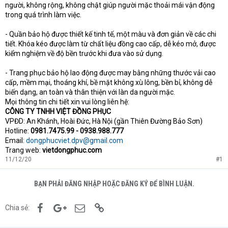
người, không rộng, không chật giúp người mặc thoải mái vận động
trong quá trình làm việc.
- Quần bảo hộ được thiết kế tinh tế, một màu và đơn giản về các chi
tiết. Khóa kéo được làm từ chất liệu đồng cao cấp, dễ kéo mở, được
kiểm nghiệm về độ bền trước khi đưa vào sử dụng.
- Trang phục bảo hộ lao động được may bằng những thước vải cao
cấp, mềm mại, thoáng khí, bề mặt không xù lông, bền bỉ, không dễ
biến dạng, an toàn và thân thiện với làn da người mặc.
Mọi thông tin chi tiết xin vui lòng liên hệ:
CÔNG TY TNHH VIỆT ĐỒNG PHỤC
VPĐD: An Khánh, Hoài Đức, Hà Nội (gần Thiên Đường Bảo Sơn)
Hotline:
0981.7475.99 - 0938.988.777
Email:
dongphucviet.dpv@gmail.com
Trang web:
vietdongphuc.com
11/12/20
#1
BẠN PHẢI ĐĂNG NHẬP HOẶC ĐĂNG KÝ ĐỂ BÌNH LUẬN.
Facebook
Google+
Email
Link
Chia sẻ: