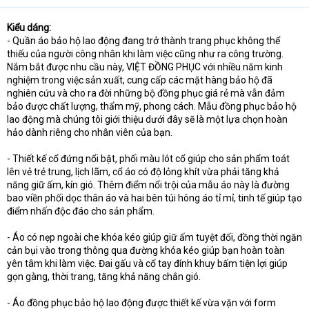
Kiểu dáng:
- Quần áo bảo hộ lao động đang trở thành trang phục không thể
thiếu của người công nhân khi làm việc cũng như ra công trường.
Nắm bắt được nhu cầu này, VIỆT ĐỒNG PHỤC với nhiều năm kinh
nghiệm trong việc sản xuất, cung cấp các mặt hàng bảo hộ đã
nghiên cứu và cho ra đời những bộ đồng phục giá rẻ mà vẫn đảm
bảo được chất lượng, thẩm mỹ, phong cách. Mẫu đồng phục bảo hộ
lao động mà chúng tôi giới thiệu dưới đây sẽ là một lựa chọn hoàn
hảo dành riêng cho nhân viên của bạn.
- Thiết kế cổ đứng nổi bật, phối màu lót cổ giúp cho sản phẩm toát
lên vẻ trẻ trung, lịch lãm, cổ áo có độ lỏng khít vừa phải tăng khả
năng giữ ấm, kín gió. Thêm điểm nổi trội của mẫu áo này là đường
bao viền phối dọc thân áo và hai bên túi hông áo tỉ mỉ, tinh tế giúp tạo
điểm nhấn độc đáo cho sản phẩm.
- Áo có nẹp ngoài che khóa kéo giúp giữ ấm tuyệt đối, đồng thời ngăn
cản bụi vào trong thông qua đường khóa kéo giúp bạn hoàn toàn
yên tâm khi làm việc. Đai gấu và cổ tay đính khuy bấm tiện lợi giúp
gọn gàng, thời trang, tăng khả năng chắn gió.
- Áo đồng phục bảo hộ lao động được thiết kế vừa vặn với form