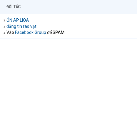
ĐỐI TÁC
»
ỔN ÁP LIOA
»
đăng tin rao vặt
» Vào
Facebook Group
để SPAM