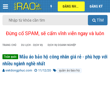
ĐĂNG NHẬP
ĐĂNG KÝ
TÌM
Đừng cố SPAM, sẽ cấm vĩnh viễn ngay và luôn
TRANG CHỦ
DU LỊCH - DỊCH VỤ
DỊCH VỤ DOANH NGHIỆP
Mẫu áo bảo hộ công nhân giá rẻ - phù hợp với
Toàn quốc
nhiều ngành nghề nhất
T
N
T
vietdongphuc.com
11/12/20
quần áo bảo hộ
h
g
ừ
r
à
k
e
y
h
a
g
ó
d
ử
a
s
i
t
a
r