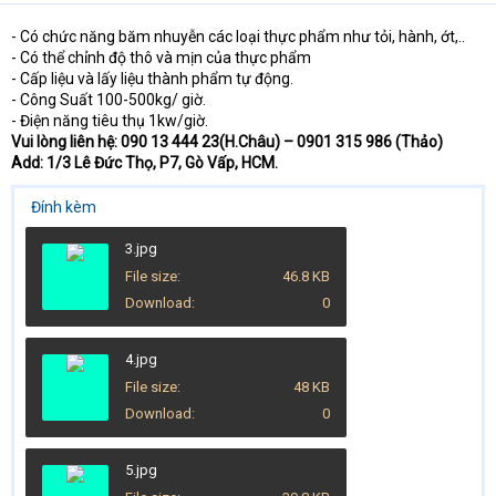
- Có chức năng băm nhuyễn các loại thực phẩm như tỏi, hành, ớt,..
- Có thể chỉnh độ thô và mịn của thực phẩm
- Cấp liệu và lấy liệu thành phẩm tự động.
- Công Suất 100-500kg/ giờ.
- Điện năng tiêu thụ 1kw/giờ.
Vui lòng liên hệ: 090 13 444 23(H.Châu) – 0901 315 986 (Thảo)
Add: 1/3 Lê Đức Thọ, P7, Gò Vấp, HCM.
Đính kèm
3.jpg
File size
46.8 KB
Download
0
4.jpg
File size
48 KB
Download
0
5.jpg