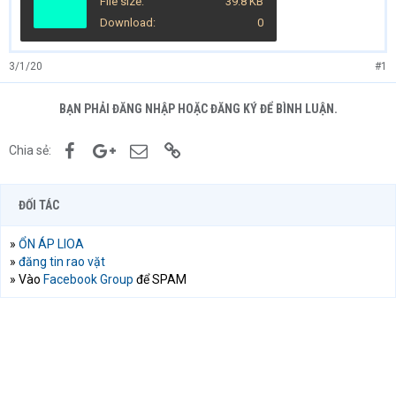
File size
39.8 KB
Download
0
3/1/20
#1
BẠN PHẢI ĐĂNG NHẬP HOẶC ĐĂNG KÝ ĐỂ BÌNH LUẬN.
Facebook
Google+
Email
Link
Chia sẻ:
ĐỐI TÁC
»
ỔN ÁP LIOA
»
đăng tin rao vặt
» Vào
Facebook Group
để SPAM