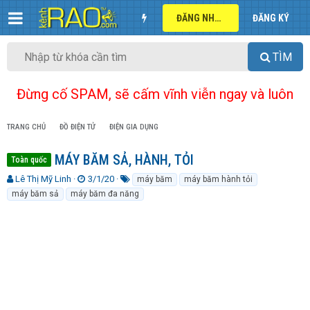
ĐĂNG NHẬP
ĐĂNG KÝ
TÌM
Đừng cố SPAM, sẽ cấm vĩnh viễn ngay và luôn
TRANG CHỦ
ĐỒ ĐIỆN TỬ
ĐIỆN GIA DỤNG
MÁY BĂM SẢ, HÀNH, TỎI
Toàn quốc
T
N
T
Lê Thị Mỹ Linh
3/1/20
máy băm
máy băm hành tỏi
h
g
ừ
máy băm sả
máy băm đa năng
r
à
k
e
y
h
a
g
ó
d
ử
a
s
i
t
a
r
t