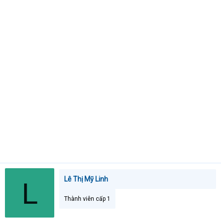
e
r
Lê Thị Mỹ Linh
L
Thành viên cấp 1