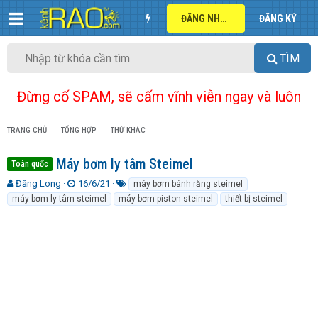
ĐĂNG NHẬP
ĐĂNG KÝ
TÌM
Đừng cố SPAM, sẽ cấm vĩnh viễn ngay và luôn
TRANG CHỦ
TỔNG HỢP
THỨ KHÁC
Máy bơm ly tâm Steimel
Toàn quốc
T
N
T
Đăng Long
16/6/21
máy bơm bánh răng steimel
h
g
ừ
máy bơm ly tâm steimel
máy bơm piston steimel
thiết bị steimel
r
à
k
e
y
h
a
g
ó
d
ử
a
s
i
t
a
r
t