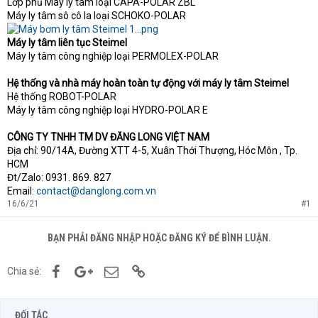
Lớp phủ Máy ly tâm loại CAPA-POLAR ZBL
Máy ly tâm sô cô la loại SCHOKO-POLAR
Máy ly tâm liên tục Steimel
Máy ly tâm công nghiệp loại PERMOLEX-POLAR
Hệ thống và nhà máy hoàn toàn tự động với máy ly tâm Steimel
Hệ thống ROBOT-POLAR
Máy ly tâm công nghiệp loại HYDRO-POLAR E
CÔNG TY TNHH TM DV ĐĂNG LONG VIỆT NAM
Địa chỉ: 90/14A, Đường XTT 4-5, Xuân Thới Thượng, Hóc Môn , Tp.
HCM
Đt/Zalo: 0931. 869. 827
Email:
contact@danglong.com.vn
16/6/21
#1
BẠN PHẢI ĐĂNG NHẬP HOẶC ĐĂNG KÝ ĐỂ BÌNH LUẬN.
Facebook
Google+
Email
Link
Chia sẻ:
ĐỐI TÁC