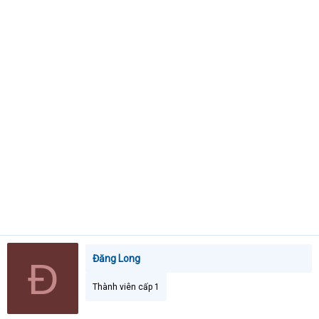
e
r
Đăng Long
Đ
Thành viên cấp 1