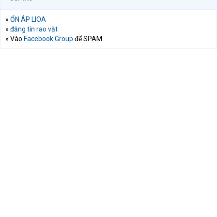
»
ỔN ÁP LIOA
»
đăng tin rao vặt
» Vào
Facebook Group
để SPAM