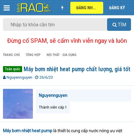
ĐĂNG NHẬP
ĐĂNG KÝ
TÌM
Đừng cố SPAM, sẽ cấm vĩnh viễn ngay và luôn
TRANG CHỦ
TỔNG HỢP
NỘI THẤT - GIA DỤNG
Máy bơm nhiệt heat pump chất lượng, giá tốt
Toàn quốc
T
N
Nguyennguyen
26/6/23
h
g
r
à
e
y
Nguyennguyen
a
g
d
ử
Thành viên cấp 1
s
i
t
a
r
Máy bơm nhiệt heat pump
là thiết bị cung cấp nước nóng ưu việt
t