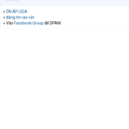
»
ỔN ÁP LIOA
»
đăng tin rao vặt
» Vào
Facebook Group
để SPAM