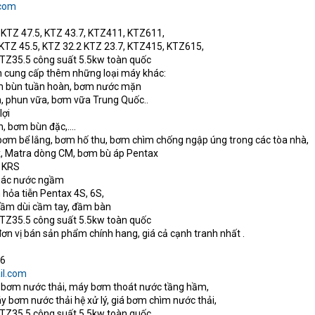
.com
, KTZ 47.5, KTZ 43.7, KTZ411, KTZ611,
 KTZ 45.5, KTZ 32.2 KTZ 23.7, KTZ415, KTZ615,
TZ35.5 công suất 5.5kw toàn quốc
òn cung cấp thêm những loại máy khác:
m bùn tuần hoàn, bơm nước mặn
ộn, phun vữa, bơm vữa Trung Quốc..
lợi
 bơm bùn đặc,....
bơm bể lắng, bơm hố thu, bơm chìm chống ngập úng trong các tòa nhà,
, Matra dòng CM, bơm bù áp Pentax
i KRS
thác nước ngầm
hỏa tiễn Pentax 4S, 6S,
đầm dùi cầm tay, đầm bàn
TZ35.5 công suất 5.5kw toàn quốc
đơn vị bán sản phẩm chính hang, giá cả cạnh tranh nhất .
06
l.com
 bơm nước thải, máy bơm thoát nước tầng hầm,
 bơm nước thải hệ xử lý, giá bơm chìm nước thải,
TZ35.5 công suất 5.5kw toàn quốc