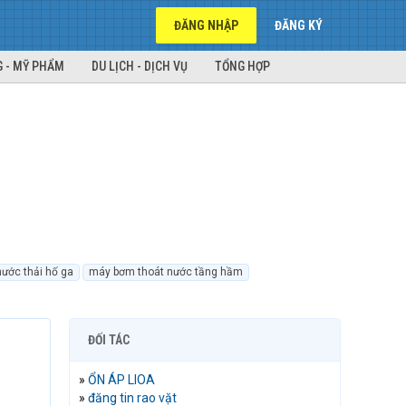
ĐĂNG NHẬP
ĐĂNG KÝ
 - MỸ PHẨM
DU LỊCH - DỊCH VỤ
TỔNG HỢP
ước thải hố ga
máy bơm thoát nước tầng hầm
ĐỐI TÁC
»
ỔN ÁP LIOA
»
đăng tin rao vặt