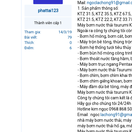
Mail:
ngoclachong91@gmail
r
1. Sản phẩm thông số:
t
phattai123
KTZ 31.5, KTZ 35.5, KTZ 67.5
e
KTZ 21.5, KTZ 22.2, KTZ 33.7
r
Thành viên cấp 1
Máy bơm nước thải tsurumi K
Ngoài ra công ty chúng tôi c
Tham gia
14/3/19
- Bơm hố móng, bơm cát, bơ
Bài viết
79
- Máy trộn bê tông, thùng tr
Thích
0
- Bơm hệ thống tưới tiêu thủy 
Điểm
6
- Bơm bùn hố móng công trinh,
- Bơm thoát nước tầng hầm, 
- Máy bơm trục ngang Pentax
- Máy bơm nước thải Tsurum
- Bơm chìm, bơm chìm khai 
- Bơm chìm giếng khoan, bơm 
- Máy đầm dùi bê tông, máy 
Máy bơm nước thải tsurumi K
Công ty chúng tôi cam kết là 
Hãy gọi cho chúng tôi 24/24h
Hotline kim ngọc 0968.868.5
Email : ngoc
lachong91@gmai
nhà máy bơm nước thải, máy
máy bơm nước thải hố ga, máy
Máy bơm nước thải tsurumi K