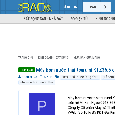
ĐĂNG TIN
TRANG CHỦ
BẤT ĐỘNG SẢN - NHÀ ĐẤT
ĐỒ ĐIỆN TỬ
KINH DOANH
TRANG CHỦ
KINH DOANH - XÂY DỰNG
MUA BÁN QUA MẠNG
Máy bơm nước thải tsurumi KTZ35.5 c
Toàn quốc
T
N
T
phattai123
7/5/19
bơm thoát nước tầng hầm
giá bơm 
h
g
ừ
nhà máy bơm nước thải
r
à
k
e
y
h
a
g
ó
Máy bơm nước thải tsurumi K
P
d
ử
a
Liên hệ Mr kim Ngọc 0968.86
s
i
Công ty Cổ phần Máy và Thiết
t
VPGD: Số 10 lô B5 KĐT Đại Ki
a