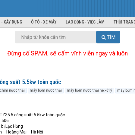
 - XÂY DỰNG
Ô TÔ - XE MÁY
LAO ĐỘNG - VIỆC LÀM
THỜI TRANG
TÌM
Đừng cố SPAM, sẽ cấm vĩnh viễn ngay và luôn
ông suất 5.5kw toàn quốc
chìm nước thải
máy bơm nước thải
máy bơm nước thải hệ xử lý
máy bơm n
TZ35.5 công suất 5.5kw toàn quốc
8.506
 bị Lạc Hồng
m – Hoàng Mai – Hà Nội