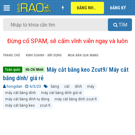
ĐĂNG NHẬP
ĐĂNG KÝ
TÌM
Đừng cố SPAM, sẽ cấm vĩnh viễn ngay và luôn
TRANG CHỦ
KINH DOANH - XÂY DỰNG
MUA BÁN QUA MẠNG
Máy cắt băng keo Zcut9/ Máy cắt
Toàn quốc
Hồ Chí Minh
băng dính/ giá rẻ
T
N
T
hongdan
6/3/23
bảng
cắt
dính
máy
h
g
ừ
máy cắt băng dính
máy cắt băng dính giá rẻ
r
à
k
máy cắt băng dính tự động
máy cắt băng dính zcut-9
e
y
h
máy cắt băng keo
zcut-9
a
g
ó
d
ử
a
s
i
t
a
r