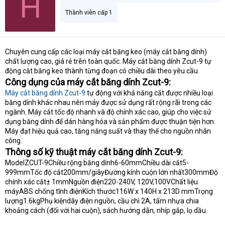
H
Thành viên cấp 1
Chuyên cung cấp các loại máy cắt băng keo (máy cắt băng dính)
chất lượng cao, giá rẻ trên toàn quốc. Máy cắt băng dính Zcut-9 tự
động cắt băng keo thành từng đoạn có chiều dài theo yêu cầu.
Công dụng của máy cắt băng dính Zcut-9:
Máy cắt băng dính Zcut-9
tự động với khả năng cắt được nhiều loại
băng dính khác nhau nên máy được sử dụng rất rộng rãi trong các
ngành. Máy cắt tốc độ nhanh và độ chính xác cao, giúp cho việc sử
dụng băng dính để dán hàng hóa và sản phẩm được thuận tiện hơn.
Máy đạt hiệu quả cao, tăng năng suất và thay thế cho nguồn nhân
công.
Thông số kỹ thuật máy cắt băng dính Zcut-9:
ModelZCUT-9Chiều rộng băng dính6-60mmChiều dài cắt5-
999mmTốc độ cắt200mm/giâyĐường kính cuộn lớn nhất300mmĐộ
chính xác cắt± 1mmNguồn điện220-240V, 120V,100VChất liệu
máyABS chống tĩnh điệnKích thước116W x 140H x 213D mmTrọng
lượng1.6kgPhụ kiệndây điện nguồn, cầu chì 2A, tấm nhựa chia
khoảng cách (đối với hai cuộn), sách hướng dẫn, nhíp gắp, lọ dầu.