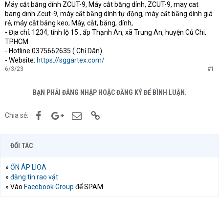
Máy cắt băng dính ZCUT-9, Máy cắt băng dính, ZCUT-9, may cat
bang dinh Zcut-9, máy cắt băng dính tự động, máy cắt băng dính giá
rẻ, máy cắt băng keo, Máy, cắt, băng, dính,
- Địa chỉ: 1234, tỉnh lộ 15 , ấp Thạnh An, xã Trung An, huyện Củ Chi,
TPHCM.
- Hotline:0375662635 ( Chị Dân) .
- Website:
https://sggartex.com/
6/3/23
#1
BẠN PHẢI ĐĂNG NHẬP HOẶC ĐĂNG KÝ ĐỂ BÌNH LUẬN.
Facebook
Google+
Email
Link
Chia sẻ:
ĐỐI TÁC
»
ỔN ÁP LIOA
»
đăng tin rao vặt
» Vào
Facebook Group
để SPAM