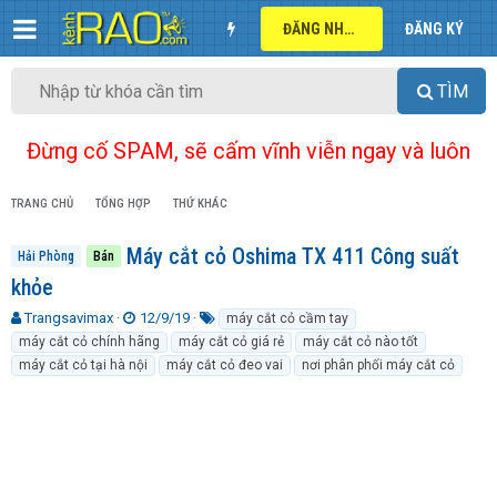
ĐĂNG NHẬP
ĐĂNG KÝ
TÌM
Đừng cố SPAM, sẽ cấm vĩnh viễn ngay và luôn
TRANG CHỦ
TỔNG HỢP
THỨ KHÁC
Máy cắt cỏ Oshima TX 411 Công suất
Hải Phòng
Bán
khỏe
T
N
T
Trangsavimax
12/9/19
máy cắt cỏ cầm tay
h
g
ừ
máy cắt cỏ chính hãng
máy cắt cỏ giá rẻ
máy cắt cỏ nào tốt
r
à
k
máy cắt cỏ tại hà nội
máy cắt cỏ đeo vai
nơi phân phối máy cắt cỏ
e
y
h
a
g
ó
d
ử
a
s
i
t
a
r