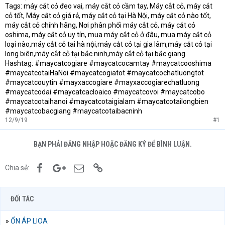
Tags: máy cắt cỏ đeo vai, máy cắt cỏ cầm tay, Máy cắt cỏ, máy cắt
cỏ tốt, Máy cắt cỏ giá rẻ, máy cắt cỏ tại Hà Nội, máy cắt cỏ nào tốt,
máy cắt cỏ chính hãng, Nơi phân phối máy cắt cỏ, máy cắt cỏ
oshima, máy cắt cỏ uy tín, mua máy cắt cỏ ở đâu, mua máy cắt cỏ
loại nào,máy cắt cỏ tai hà nội,máy cắt cỏ tại gia lâm,máy cắt cỏ tại
long biên,máy cắt cỏ tại bắc ninh,máy cắt cỏ tại bắc giang
Hashtag: #maycatcogiare #maycatcocamtay #maycatcooshima
#maycatcotaiHaNoi #maycatcogiatot #maycatcochatluongtot
#maycatcouytin #mayxaccogiare #mayxaccogiarechatluong
#maycatcodai #maycatcacloaico #maycatcovoi #maycatcobo
#maycatcotaihanoi #maycatcotaigialam #maycatcotailongbien
#maycatcobacgiang #maycatcotaibacninh
12/9/19
#1
BẠN PHẢI ĐĂNG NHẬP HOẶC ĐĂNG KÝ ĐỂ BÌNH LUẬN.
Facebook
Google+
Email
Link
Chia sẻ:
ĐỐI TÁC
»
ỔN ÁP LIOA