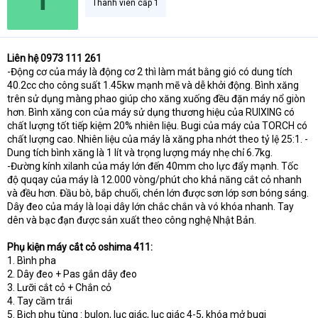
Thành viên cấp 1
Liên hệ 0973 111 261
-Động cơ của máy là động cơ 2 thì làm mát bằng gió có dung tích
40.2cc cho công suất 1.45kw mạnh mẽ và dễ khởi động. Bình xăng
trên sử dụng màng phao giúp cho xăng xuống đều đặn máy nổ giòn
hơn. Bình xăng con của máy sử dụng thương hiệu của RUIXING có
chất lượng tốt tiếp kiệm 20% nhiên liệu. Bugi của máy của TORCH có
chất lượng cao. Nhiên liệu của máy là xăng pha nhớt theo tỷ lệ 25:1. -
Dung tích bình xăng là 1 lít và trọng lượng máy nhẹ chỉ 6.7kg.
-Đường kính xilanh của máy lớn đến 40mm cho lực đẩy mạnh. Tốc
độ quqay của máy là 12.000 vòng/phút cho khả năng cắt cỏ nhanh
và đều hơn. Đầu bò, bắp chuối, chén lớn được sơn lớp sơn bóng sáng.
Dây đeo của máy là loại dây lớn chắc chắn và vó khóa nhanh. Tay
dên và bạc đạn được sản xuất theo công nghệ Nhật Bản.
Phụ kiện máy cắt cỏ oshima 411:
1. Bình pha
2. Dây đeo + Pas gắn dây đeo
3. Lưỡi cắt cỏ + Chắn cỏ
4. Tay cầm trái
5. Bịch phụ tùng : bulon, lục giác, lục giác 4-5, khóa mở bugi