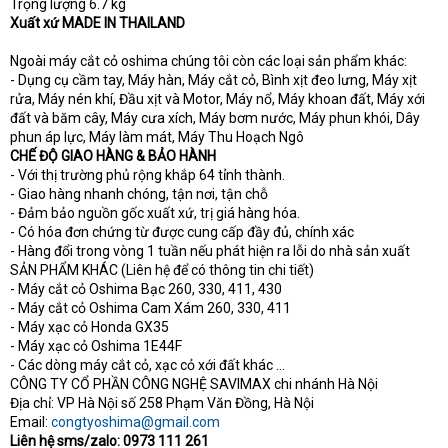
Trọng lượng 6.7 kg
Xuất xứ MADE IN THAILAND
Ngoài máy cắt cỏ oshima chúng tôi còn các loại sản phẩm khác:
- Dụng cụ cầm tay, Máy hàn, Máy cắt cỏ, Bình xịt đeo lưng, Máy xịt
rửa, Máy nén khí, Đầu xịt và Motor, Máy nổ, Máy khoan đất, Máy xới
đất và băm cây, Máy cưa xích, Máy bơm nước, Máy phun khói, Dây
phun áp lực, Máy làm mát, Máy Thu Hoạch Ngô
CHẾ ĐỘ GIAO HÀNG & BẢO HÀNH
- Với thị trường phủ rộng khắp 64 tỉnh thành.
- Giao hàng nhanh chóng, tận nơi, tận chỗ
- Đảm bảo nguồn gốc xuất xứ, trị giá hàng hóa.
- Có hóa đơn chứng từ được cung cấp đầy đủ, chính xác
- Hàng đổi trong vòng 1 tuần nếu phát hiện ra lỗi do nhà sản xuất
SẢN PHẨM KHÁC (Liên hệ để có thông tin chi tiết)
- Máy cắt cỏ Oshima Bạc 260, 330, 411, 430
- Máy cắt cỏ Oshima Cam Xám 260, 330, 411
- Máy xạc cỏ Honda GX35
- Máy xạc cỏ Oshima 1E44F
- Các dòng máy cắt cỏ, xạc cỏ xới đất khác ...
CÔNG TY CỔ PHẦN CÔNG NGHỆ SAVIMAX chi nhánh Hà Nội
Địa chỉ: VP Hà Nội số 258 Phạm Văn Đồng, Hà Nội
Email:
congtyoshima@gmail.com
Liên hệ sms/zalo: 0973 111 261