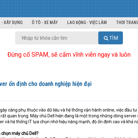
 - XÂY DỰNG
Ô TÔ - XE MÁY
LAO ĐỘNG - VIỆC LÀM
THỜI TRANG
TÌM
Đừng cố SPAM, sẽ cấm vĩnh viễn ngay và luôn
ver ổn định cho doanh nghiệp hiện đại
gày càng phụ thuộc vào dữ liệu và hệ thống vận hành online, việc đầu tư
ố rất quan trọng. Máy chủ Dell hiện đang là một trong những dòng server
er và hệ thống IT lựa chọn nhờ hiệu năng mạnh, độ ổn định cao và khả 
a chọn máy chủ Dell?