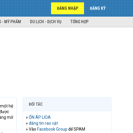
ĐĂNG NHẬP
ĐĂNG KÝ
 - MỸ PHẨM
DU LỊCH - DỊCH VỤ
TỔNG HỢP
ĐỐI TÁC
 một hệ
 được
năng mở
»
ỔN ÁP LIOA
»
đăng tin rao vặt
» Vào
Facebook Group
để SPAM