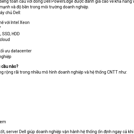
i tiếng toàn cầu với dòng Dell PowerEdge được đánh giá cao về khả năng
ý mạnh và độ bền trong môi trường doanh nghiệp.
y chủ Dell:
ẽ với Intel Xeon
7
, SSD, HDD
 cloud
tối ưu datacenter
nghiệp
u cầu nào?
ng rộng rãi trong nhiều mô hình doanh nghiệp và hệ thống CNTT như:
tem
ốt, server Dell giúp doanh nghiệp vận hành hệ thống ổn định ngay cả khi