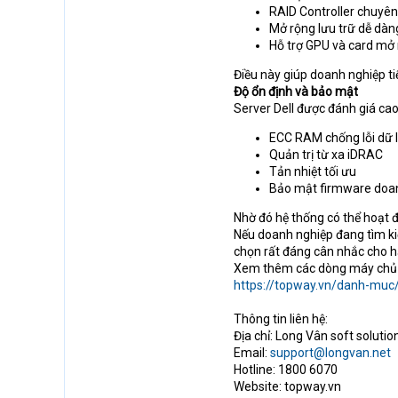
RAID Controller chuyê
Mở rộng lưu trữ dễ dàn
Hỗ trợ GPU và card mở
Điều này giúp doanh nghiệp ti
Độ ổn định và bảo mật
Server Dell được đánh giá cao
ECC RAM chống lỗi dữ l
Quản trị từ xa iDRAC
Tản nhiệt tối ưu
Bảo mật firmware doa
Nhờ đó hệ thống có thể hoạt đ
Nếu doanh nghiệp đang tìm ki
chọn rất đáng cân nhắc cho hạ
Xem thêm các dòng máy chủ 
https://topway.vn/danh-muc
Thông tin liên hệ:
Địa chỉ: Long Vân soft soluti
Email:
support@longvan.net
Hotline: 1800 6070
Website: topway.vn