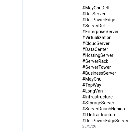
#MayChuDell
#DellServer
#DellPowerEdge
#ServerDell
#EnterpriseServer
#Virtualization
#CloudServer
#DataCenter
#HostingServer
#ServerRack
#ServerTower
#BusinessServer
#MayChu
#TopWay
#LongVan
#Infrastructure
#StorageServer
#ServerDoanhNghiep
#ITInfrastructure
#DellPowerEdgeServer
26/5/26