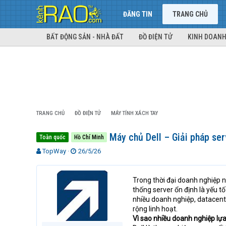
ĐĂNG TIN
TRANG CHỦ
BẤT ĐỘNG SẢN - NHÀ ĐẤT
ĐỒ ĐIỆN TỬ
KINH DOANH
TRANG CHỦ
ĐỒ ĐIỆN TỬ
MÁY TÍNH XÁCH TAY
Máy chủ Dell – Giải pháp ser
Toàn quốc
Hồ Chí Minh
T
N
TopWay
26/5/26
h
g
r
à
e
y
Trong thời đại doanh nghiệp n
a
g
thống server ổn định là yếu t
d
ử
nhiều doanh nghiệp, datacent
s
i
rộng linh hoạt.
t
Vì sao nhiều doanh nghiệp lự
a