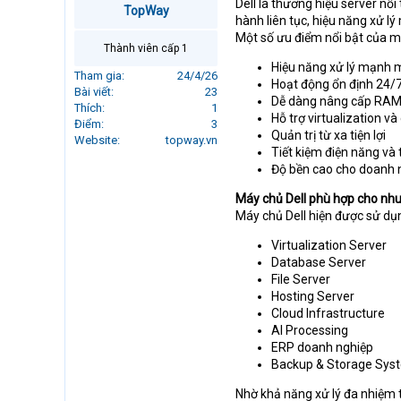
Dell là thương hiệu server nổ
TopWay
r
hành liên tục, hiệu năng xử l
t
Một số ưu điểm nổi bật của má
e
Thành viên cấp 1
r
Hiệu năng xử lý mạnh m
Tham gia
24/4/26
Hoạt động ổn định 24/
Bài viết
23
Dễ dàng nâng cấp RAM
Thích
1
Hỗ trợ virtualization và
Điểm
3
Quản trị từ xa tiện lợi
Website
topway.vn
Tiết kiệm điện năng và 
Độ bền cao cho doanh 
Máy chủ Dell phù hợp cho nh
Máy chủ Dell hiện được sử dụ
Virtualization Server
Database Server
File Server
Hosting Server
Cloud Infrastructure
AI Processing
ERP doanh nghiệp
Backup & Storage Sys
Nhờ khả năng xử lý đa nhiệm t