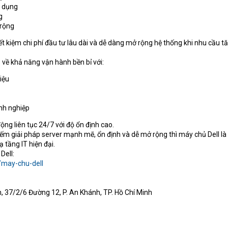
n dụng
g
 rộng
ết kiệm chi phí đầu tư lâu dài và dễ dàng mở rộng hệ thống khi nhu cầu tă
 về khả năng vận hành bền bỉ với:
iệu
nh nghiệp
ộng liên tục 24/7 với độ ổn định cao.
ếm giải pháp server mạnh mẽ, ổn định và dễ mở rộng thì máy chủ Dell là
 tầng IT hiện đại.
Dell:
/may-chu-dell
on, 37/2/6 Đường 12, P. An Khánh, TP. Hồ Chí Minh