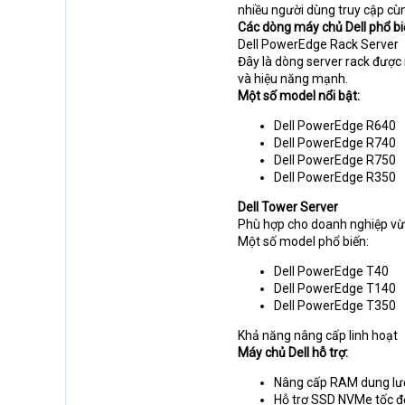
nhiều người dùng truy cập cùn
Các dòng máy chủ Dell phổ bi
Dell PowerEdge Rack Server
Đây là dòng server rack được
và hiệu năng mạnh.
Một số model nổi bật:
Dell PowerEdge R640
Dell PowerEdge R740
Dell PowerEdge R750
Dell PowerEdge R350
Dell Tower Server
Phù hợp cho doanh nghiệp vừa v
Một số model phổ biến:
Dell PowerEdge T40
Dell PowerEdge T140
Dell PowerEdge T350
Khả năng nâng cấp linh hoạt
Máy chủ Dell hỗ trợ:
Nâng cấp RAM dung lư
Hỗ trợ SSD NVMe tốc đ