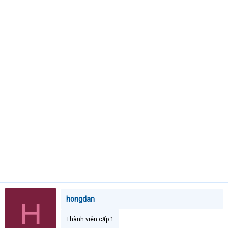
t
e
r
hongdan
H
Thành viên cấp 1