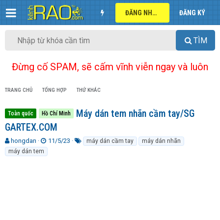
ĐĂNG NHẬP
ĐĂNG KÝ
TÌM
Đừng cố SPAM, sẽ cấm vĩnh viễn ngay và luôn
TRANG CHỦ
TỔNG HỢP
THỨ KHÁC
Máy dán tem nhãn cầm tay/SG
Toàn quốc
Hồ Chí Minh
GARTEX.COM
T
N
T
hongdan
11/5/23
máy dán cầm tay
máy dán nhãn
h
g
ừ
máy dán tem
r
à
k
e
y
h
a
g
ó
d
ử
a
s
i
t
a
r