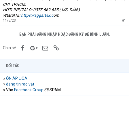
CHI, TPHCM.
HOTLINE/ZALO: 0375.662.635 ( MS. DÂN ).
WEBSITE:
https://sggartex.c
om
11/5/23
#1
BẠN PHẢI ĐĂNG NHẬP HOẶC ĐĂNG KÝ ĐỂ BÌNH LUẬN.
Facebook
Google+
Email
Link
Chia sẻ:
ĐỐI TÁC
»
ỔN ÁP LIOA
»
đăng tin rao vặt
» Vào
Facebook Group
để SPAM